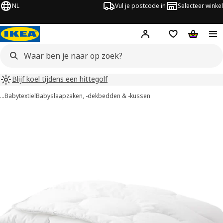
NL
Vul je postcode in
Selecteer winkel
Hej!
Log in
Boodschappenli
Winkelw
Blijf koel tijdens een hittegolf
…
Babytextiel
Babyslaapzaken, -dekbedden & -kussen
LENAST afbeeldingen
overslaan