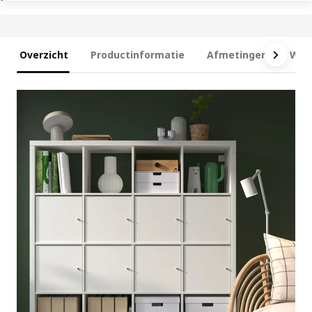
Overzicht
Productinformatie
Afmetingen
Wat 