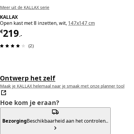
Meer uit de KALLAX serie
KALLAX
Open kast met 8 inzetten, wit,
147x147 cm
Prijs € 219.-
219
€
.
-
Review: 4 van 5 sterren. Totaal beoordelingen: 2
(2)
Ontwerp het zelf
Maak je KALLAX helemaal naar je smaak met onze planner tool
Hoe kom je eraan?
Bezorging
Beschikbaarheid aan het controlen...