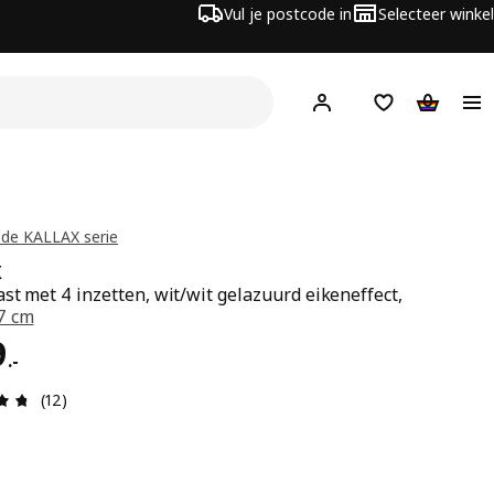
Vul je postcode in
Selecteer winkel
Hej!
Log in
Boodschappenli
Winkelw
 de KALLAX serie
X
st met 4 inzetten, wit/wit gelazuurd eikeneffect,
7 cm
s € 169.-
9
.
-
Review: 4.7 van 5 sterren. Totaal beoordelingen: 12
(12)