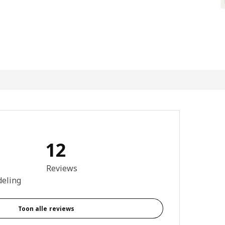
12
4.7 van 5 sterren. Totaal beoordelingen: 12
Reviews
deling
Toon alle reviews