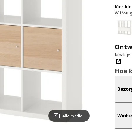
Kies kle
Wit/wit 
Ontwe
Maak je 
Hoe 
Bezor
Winke
Alle media