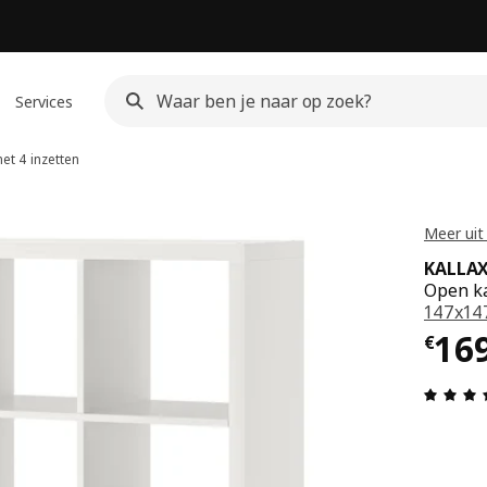
Services
t 4 inzetten
Meer uit
KALLA
Open ka
147x14
Prij
16
€