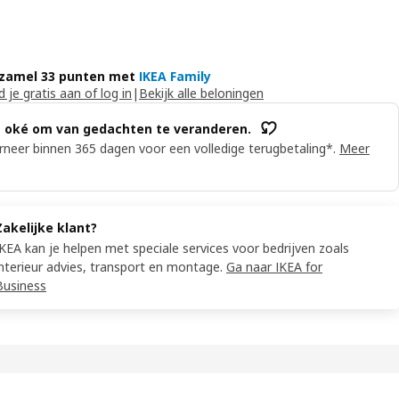
zamel 33 punten met
IKEA Family
 je gratis aan of log in
|
Bekijk alle beloningen
s oké om van gedachten te veranderen.
neer binnen 365 dagen voor een volledige terugbetaling*.
Meer
Zakelijke klant?
IKEA kan je helpen met speciale services voor bedrijven zoals
interieur advies, transport en montage.
Ga naar IKEA for
Business