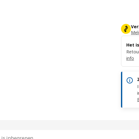
Ver
Meld
Het i
Retour
info
 is inbegrepen