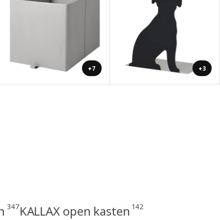
+7
+3
347
142
n
KALLAX open kasten