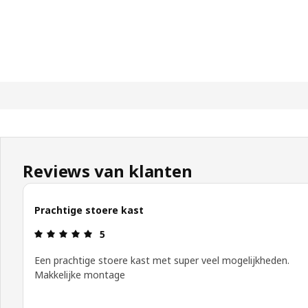
Reviews van klanten
Prachtige stoere kast
Review: 5 van 5 sterren.
5
Een prachtige stoere kast met super veel mogelijkheden.
Makkelijke montage