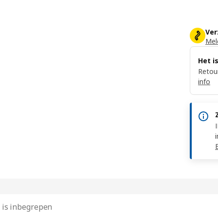
Ver
Meld
Het i
Retour
info
 is inbegrepen