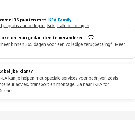
zamel 36 punten met
IKEA Family
 je gratis aan of log in
|
Bekijk alle beloningen
s oké om van gedachten te veranderen.
neer binnen 365 dagen voor een volledige terugbetaling*.
Meer
Zakelijke klant?
IKEA kan je helpen met speciale services voor bedrijven zoals
interieur advies, transport en montage.
Ga naar IKEA for
Business