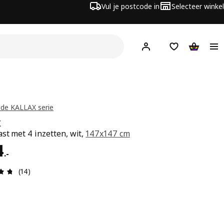
Vul je postcode in
Selecteer winkel
Hej!
Log in
Boodschappenli
Winkelw
 de KALLAX serie
X
st met 4 inzetten, wit,
147x147 cm
s € 184.-
4
.
-
Review: 4.7 van 5 sterren. Totaal beoordelingen: 14
(14)