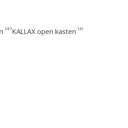
347
141
n
KALLAX open kasten