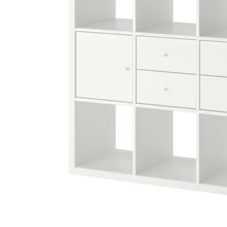
Image zoomed out, normal view