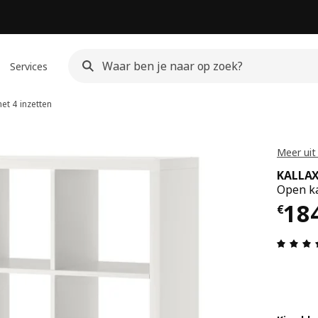
Services
t 4 inzetten
Meer uit
KALLA
Open ka
Prij
18
€