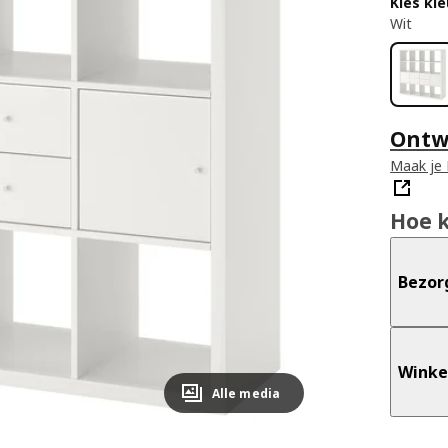
Kies kle
Wit
Ontwe
Maak je 
Hoe 
Bezor
Winke
Alle media