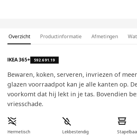
Overzicht
Productinformatie
Afmetingen
Wat
IKEA 365+
592.691.19
Bewaren, koken, serveren, invriezen of me
glazen voorraadpot kan je alle kanten op. De 
voorkomt dat hij lekt in je tas. Bovendien 
vriesschade.
Producteigenschappen
Hermetisch
Lekbestendig
Stapelbaa