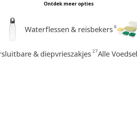
Ontdek meer opties
6
6
Waterflessen & reisbekers
27
sluitbare & diepvrieszakjes
Alle Voedse