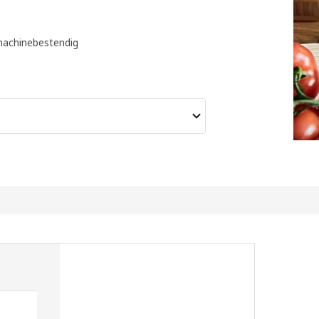
achinebestendig
Prima glazen bakje