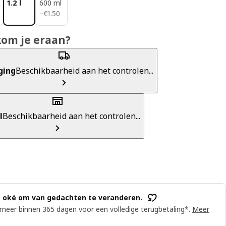
1.2 l
600 ml
€ 1.50
−
€
1
.
50
kom je eraan?
ging
Beschikbaarheid aan het controlen...
l
Beschikbaarheid aan het controlen...
s oké om van gedachten te veranderen.
neer binnen 365 dagen voor een volledige terugbetaling*.
Meer