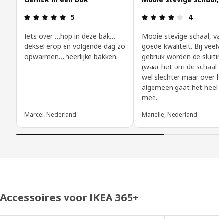
Review: 5 van 5 sterren.
Review: 4 v
5
4
Iets over …hop in deze bak…
Mooie stevige schaal, v
deksel erop en volgende dag zo
goede kwaliteit. Bij veel
opwarmen….heerlijke bakken.
gebruik worden de sluit
(waar het om de schaal 
wel slechter maar over 
algemeen gaat het heel
mee.
Marcel, Nederland
Marielle, Nederland
Accessoires voor IKEA 365+