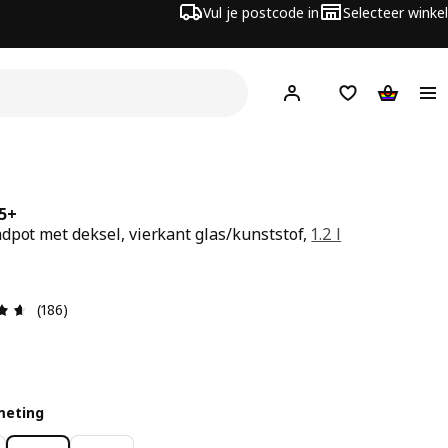
Vul je postcode in
Selecteer winkel
Hej!
Log in
Boodschappenli
Winkelw
65+
dpot met deksel, vierkant glas/kunststof,
1.2 l
s € 4.99
Review: 4.6 van 5 sterren. Totaal beoordelingen: 186
(186)
meting