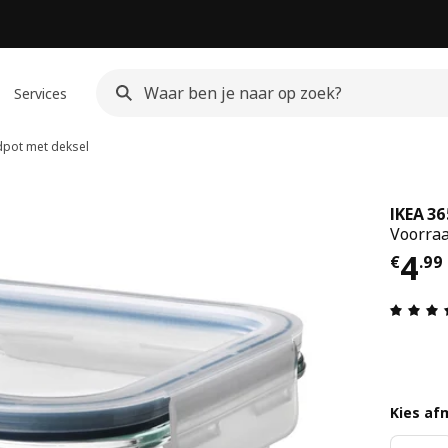
Services
pot met deksel
IKEA 3
Voorraa
Prij
4
€
.
99
Kies af