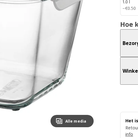
1.0 l
€ 0.50
−
€
0
.
50
Hoe 
Bezor
Winke
Het i
Alle media
Retour
info