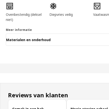
Ovenbestendig (deksel
Diepvries veilig
Vaatwasm
niet)
Meer informatie
Materialen en onderhoud
Reviews van klanten
Klantbeoordelingen overslaan
Gemak in een bak
Mooie stevige schaal,