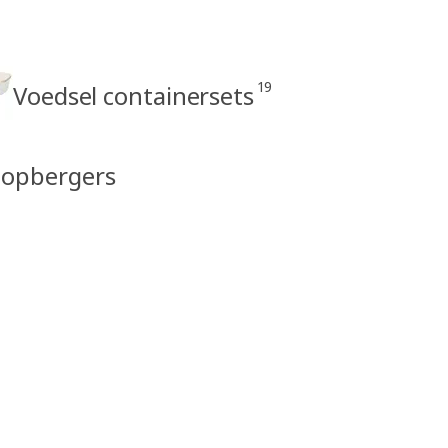
19
Voedsel containersets
lopbergers