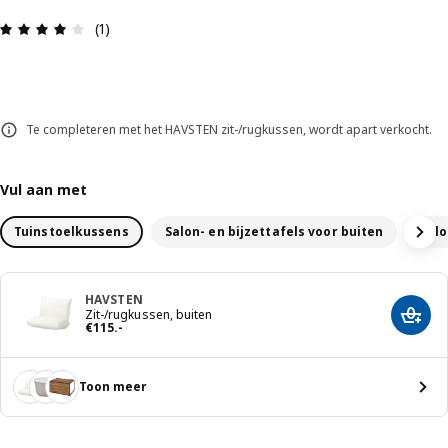
Review: 4 van 5 sterren. Totaal beoordelingen: 1
(1)
Te completeren met het HAVSTEN zit-/rugkussen, wordt apart verkocht.
Vul aan met
Tuinstoelkussens
Salon- en bijzettafels voor buiten
Salo
HAVSTEN
Zit-/rugkussen, buiten
Voeg 
Prijs € 115.-
€
115
.
-
Toon meer