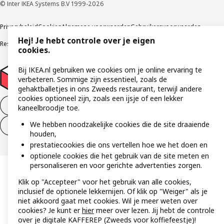
© Inter IKEA Systems B.V 1999-2026
Privacybeleid
Cookies
Algemene voorwaarden
Gebruikersvoorwaarden
Hej! Je hebt controle over je eigen
Responsible Disclosure Program
Verklaring digitale toegankelijkheid
cookies.
Bij IKEA.nl gebruiken we cookies om je online ervaring te
verbeteren. Sommige zijn essentieel, zoals de
gehaktballetjes in ons Zweeds restaurant, terwijl andere
cookies optioneel zijn, zoals een ijsje of een lekker
Aankoop product ontbinden
kaneelbroodje toe.
We hebben noodzakelijke cookies die de site draaiende
Ontbinding van je aankoop (diensten)
houden,
prestatiecookies die ons vertellen hoe we het doen en
optionele cookies die het gebruik van de site meten en
personaliseren en voor gerichte advertenties zorgen.
Klik op "Accepteer" voor het gebruik van alle cookies,
inclusief de optionele lekkernijen. Of klik op "Weiger" als je
niet akkoord gaat met cookies. Wil je meer weten over
cookies? Je kunt er
hier
meer over lezen. Jij hebt de controle
over je digitale KAFFEREP (Zweeds voor koffiefeestje)!