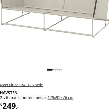
Meer uit de HAVSTEN serie
HAVSTEN
2-zitsbank, buiten, beige,
179x92x76 cm
Prijs € 249.-
249
€
.
-