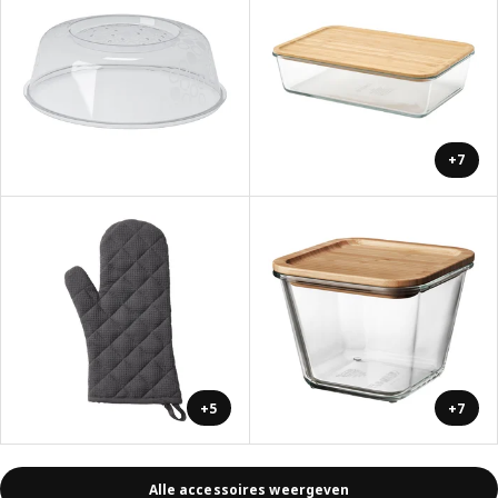
+7
+5
+7
Alle accessoires weergeven