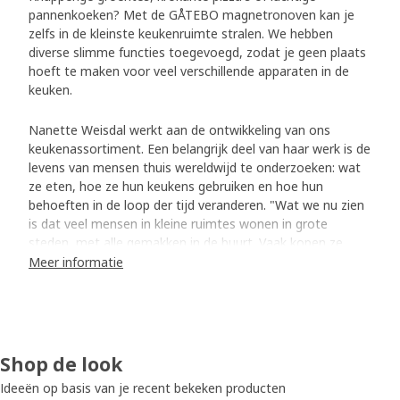
pannenkoeken? Met de GÅTEBO magnetronoven kan je
zelfs in de kleinste keukenruimte stralen. We hebben
diverse slimme functies toegevoegd, zodat je geen plaats
hoeft te maken voor veel verschillende apparaten in de
keuken.
Nanette Weisdal werkt aan de ontwikkeling van ons
keukenassortiment. Een belangrijk deel van haar werk is de
levens van mensen thuis wereldwijd te onderzoeken: wat
ze eten, hoe ze hun keukens gebruiken en hoe hun
behoeften in de loop der tijd veranderen. "Wat we nu zien
is dat veel mensen in kleine ruimtes wonen in grote
steden, met alle gemakken in de buurt. Vaak kopen ze
afhaalmaaltijden die ze alleen maar hoeven op te warmen
Meer informatie
thuis, en door de week spenderen ze niet veel tijd aan
koken.
Makkelijk te bereiden voor hongerige tieners
Shop de look
Een ander inzicht is dat veel kinderen en tieners eerder
thuiskomen dan hun ouders en snel iets willen eten dat
Ideeën op basis van je recent bekeken producten