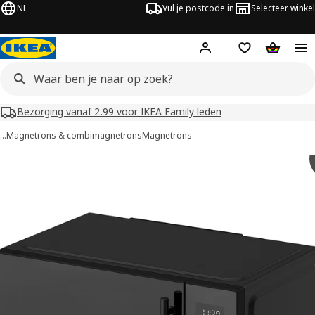
NL
Vul je postcode in
Selecteer winkel
Hej!
Log in
Boodschappenli
Winkelw
Bezorging vanaf 2.99 voor IKEA Family leden
…
Magnetrons & combimagnetrons
Magnetrons
GÅTEBO afbeeldingen
overslaan