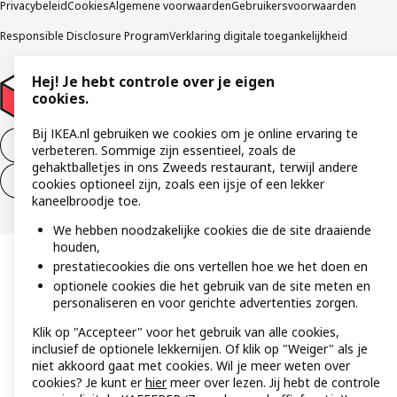
Privacybeleid
Cookies
Algemene voorwaarden
Gebruikersvoorwaarden
Responsible Disclosure Program
Verklaring digitale toegankelijkheid
Hej! Je hebt controle over je eigen
cookies.
Bij IKEA.nl gebruiken we cookies om je online ervaring te
Aankoop product ontbinden
verbeteren. Sommige zijn essentieel, zoals de
gehaktballetjes in ons Zweeds restaurant, terwijl andere
Ontbinding van je aankoop (diensten)
cookies optioneel zijn, zoals een ijsje of een lekker
kaneelbroodje toe.
We hebben noodzakelijke cookies die de site draaiende
houden,
prestatiecookies die ons vertellen hoe we het doen en
optionele cookies die het gebruik van de site meten en
personaliseren en voor gerichte advertenties zorgen.
Klik op "Accepteer" voor het gebruik van alle cookies,
inclusief de optionele lekkernijen. Of klik op "Weiger" als je
niet akkoord gaat met cookies. Wil je meer weten over
cookies? Je kunt er
hier
meer over lezen. Jij hebt de controle