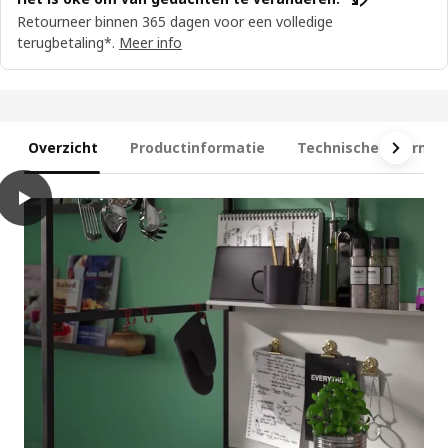
Retourneer binnen 365 dagen voor een volledige
terugbetaling*.
Meer info
Overzicht
Productinformatie
Technische informat
play
GÅTEBO Magnetron, airfry-functie IKEA 500/zwart