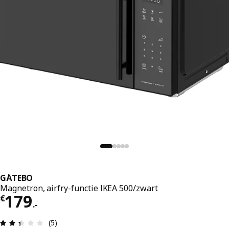
GÅTEBO
Magnetron, airfry-functie IKEA 500/zwart
Prijs € 179.-
179
€
.
-
Review: 2.4 van 5 sterren. Totaal beoordelingen:
(5)