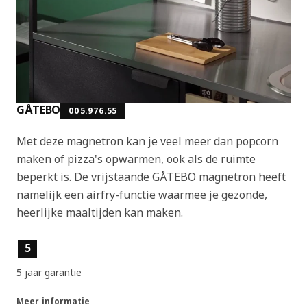
GÅTEBO
005.976.55
Met deze magnetron kan je veel meer dan popcorn
maken of pizza's opwarmen, ook als de ruimte
beperkt is. De vrijstaande GÅTEBO magnetron heeft
namelijk een airfry-functie waarmee je gezonde,
heerlijke maaltijden kan maken.
Producteigenschappen
5
5 jaar garantie
Meer informatie