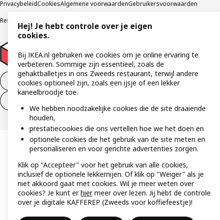
Privacybeleid
Cookies
Algemene voorwaarden
Gebruikersvoorwaarden
Responsible Disclosure Program
Verklaring digitale toegankelijkheid
Hej! Je hebt controle over je eigen
cookies.
Bij IKEA.nl gebruiken we cookies om je online ervaring te
verbeteren. Sommige zijn essentieel, zoals de
gehaktballetjes in ons Zweeds restaurant, terwijl andere
Aankoop product ontbinden
cookies optioneel zijn, zoals een ijsje of een lekker
kaneelbroodje toe.
Ontbinding van je aankoop (diensten)
We hebben noodzakelijke cookies die de site draaiende
houden,
prestatiecookies die ons vertellen hoe we het doen en
optionele cookies die het gebruik van de site meten en
personaliseren en voor gerichte advertenties zorgen.
Klik op "Accepteer" voor het gebruik van alle cookies,
inclusief de optionele lekkernijen. Of klik op "Weiger" als je
niet akkoord gaat met cookies. Wil je meer weten over
cookies? Je kunt er
hier
meer over lezen. Jij hebt de controle
over je digitale KAFFEREP (Zweeds voor koffiefeestje)!