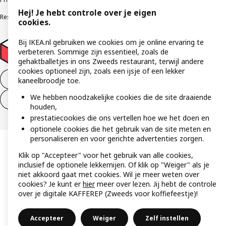
Hej! Je hebt controle over je eigen
Responsible Disclosure Program
Verklaring digitale toegankelijkheid
cookies.
Bij IKEA.nl gebruiken we cookies om je online ervaring te
verbeteren. Sommige zijn essentieel, zoals de
gehaktballetjes in ons Zweeds restaurant, terwijl andere
cookies optioneel zijn, zoals een ijsje of een lekker
Aankoop product ontbinden
kaneelbroodje toe.
We hebben noodzakelijke cookies die de site draaiende
Ontbinding van je aankoop (diensten)
houden,
prestatiecookies die ons vertellen hoe we het doen en
optionele cookies die het gebruik van de site meten en
personaliseren en voor gerichte advertenties zorgen.
Klik op "Accepteer" voor het gebruik van alle cookies,
inclusief de optionele lekkernijen. Of klik op "Weiger" als je
niet akkoord gaat met cookies. Wil je meer weten over
cookies? Je kunt er
hier
meer over lezen. Jij hebt de controle
over je digitale KAFFEREP (Zweeds voor koffiefeestje)!
Accepteer
Weiger
Zelf instellen