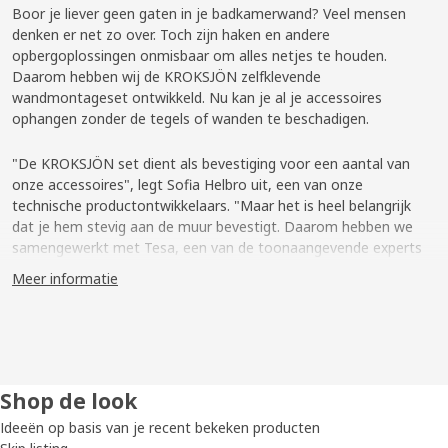
Boor je liever geen gaten in je badkamerwand? Veel mensen
denken er net zo over. Toch zijn haken en andere
opbergoplossingen onmisbaar om alles netjes te houden.
Daarom hebben wij de KROKSJÖN zelfklevende
wandmontageset ontwikkeld. Nu kan je al je accessoires
ophangen zonder de tegels of wanden te beschadigen.
"De KROKSJÖN set dient als bevestiging voor een aantal van
onze accessoires", legt Sofia Helbro uit, een van onze
technische productontwikkelaars. "Maar het is heel belangrijk
dat je hem stevig aan de muur bevestigt. Daarom hebben we
samengewerkt met Tesa, een van de toonaangevende experts
op het gebied van lijm- en tapeoplossingen."
Meer informatie
Sterke en veilige lijm
Dat markeerde het begin van een intensieve samenwerking,
onder nogal bijzondere omstandigheden. "Volgens onze regels
mogen we geen chemicaliën gebruiken waarbij
Shop de look
waarschuwingsetiketten verplicht zijn. We moesten dus een lijm
Ideeën op basis van je recent bekeken producten
ontwikkelen die daaraan voldeed." Na een lang en uitdagend