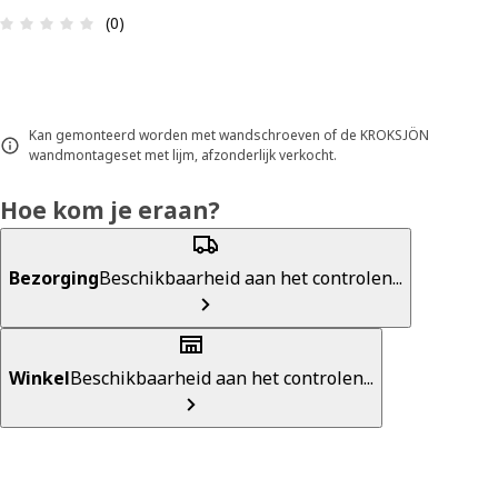
Review: 0 van 5 sterren. Totaal beoordelingen: 0
(0)
Kan gemonteerd worden met wandschroeven of de KROKSJÖN
wandmontageset met lijm, afzonderlijk verkocht.
Hoe kom je eraan?
Bezorging
Beschikbaarheid aan het controlen...
Winkel
Beschikbaarheid aan het controlen...