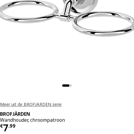
Meer uit de BROFJÄRDEN serie
BROFJÄRDEN
Wandhouder, chroompatroon
Prijs € 7.99
7
€
.
99