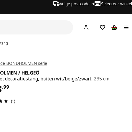
Vul je postcode in
Selecteer winkel
Hej!
Log in
Boodschappenli
Winkelw
stang
t de BONDHOLMEN serie
OLMEN / HELGEÖ
et decoratiestang, buiten wit/beige/zwart,
235 cm
s € 318.99
8
.
99
Review: 5 van 5 sterren. Totaal beoordelingen: 1
(1)