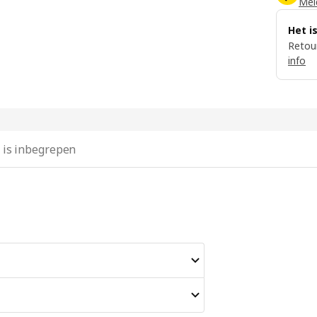
Meld
Het i
Retour
info
 is inbegrepen