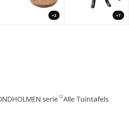
+2
+7
12
ONDHOLMEN serie
Alle Tuintafels