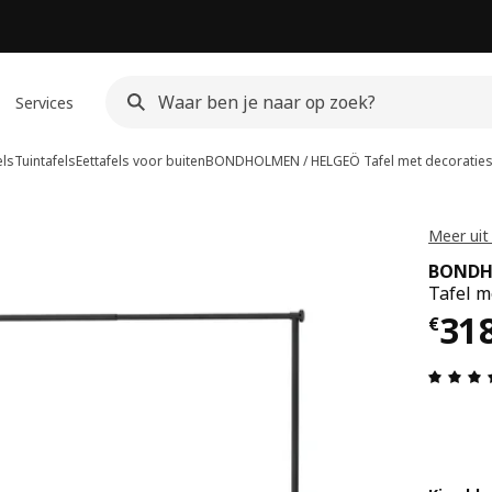
Services
els
Tuintafels
Eettafels voor buiten
BONDHOLMEN / HELGEÖ
Tafel met decoratie
Meer ui
BONDH
Tafel m
Prij
31
€