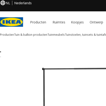
NL
Nederlands
Producten
Ruimtes
Koopjes
Ontwerp
Producten
Tuin & balkon producten
Tuinmeubels
Tuinstoelen, tuinsets & tuintaf
2 BONDHOLMEN / HELGEÖ afbeeldingen
en overslaan