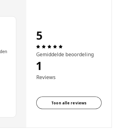
5
Review: 5 van 5 sterren. Totaal beoord
dden
Gemiddelde beoordeling
1
Reviews
Toon alle reviews