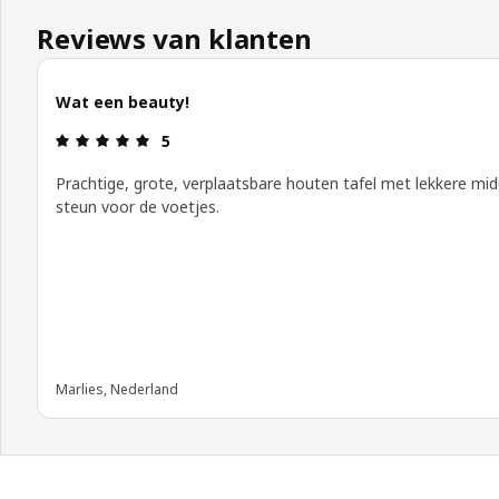
Reviews van klanten
Wat een beauty!
Review: 5 van 5 sterren.
5
Prachtige, grote, verplaatsbare houten tafel met lekkere mi
steun voor de voetjes.
Marlies, Nederland