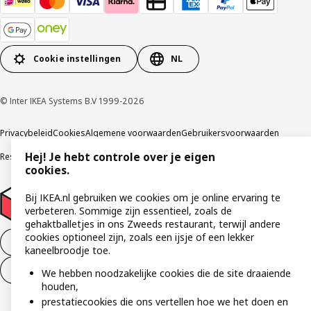
Cookie instellingen
NL
© Inter IKEA Systems B.V 1999-2026
Privacybeleid
Cookies
Algemene voorwaarden
Gebruikersvoorwaarden
Hej! Je hebt controle over je eigen
Responsible Disclosure Program
Verklaring digitale toegankelijkheid
cookies.
Bij IKEA.nl gebruiken we cookies om je online ervaring te
verbeteren. Sommige zijn essentieel, zoals de
gehaktballetjes in ons Zweeds restaurant, terwijl andere
cookies optioneel zijn, zoals een ijsje of een lekker
Aankoop product ontbinden
kaneelbroodje toe.
Ontbinding van je aankoop (diensten)
We hebben noodzakelijke cookies die de site draaiende
houden,
prestatiecookies die ons vertellen hoe we het doen en