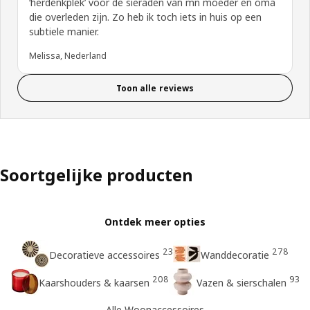
‘herdenkplek’ voor de sieraden van mn moeder en oma
die overleden zijn. Zo heb ik toch iets in huis op een
subtiele manier.
Melissa, Nederland
Toon alle reviews
Soortgelijke producten
Ontdek meer opties
23
278
Decoratieve accessoires
Wanddecoratie
208
93
Kaarshouders & kaarsen
Vazen & sierschalen
Alle Woonaccessoires