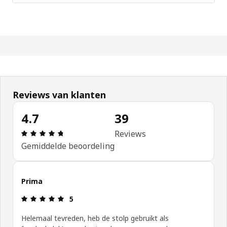
Reviews van klanten
4.7
39
Review: 4.7 van 5 sterren. Totaal beoordelingen: 
Reviews
Gemiddelde beoordeling
Prima
Review: 5 van 5 sterren.
5
Helemaal tevreden, heb de stolp gebruikt als