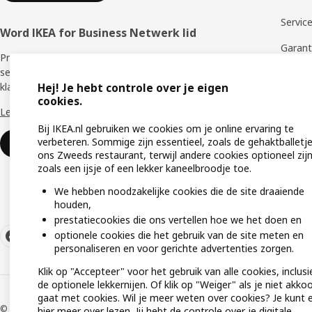
Servic
Word IKEA for Business Netwerk lid
Garant
Profiteer van een aantal unieke voordelen en
services die je ondersteunen als zakelijke
Proble
klant.
Hej! Je hebt controle over je eigen
Produc
cookies.
Lees meer >>
veilig
Bij IKEA.nl gebruiken we cookies om je online ervaring te
Monta
verbeteren. Sommige zijn essentieel, zoals de gehaktballetje
Word lid of log in
ons Zweeds restaurant, terwijl andere cookies optioneel zijn
Onderh
zoals een ijsje of een lekker kaneelbroodje toe.
We hebben noodzakelijke cookies die de site draaiende
houden,
prestatiecookies die ons vertellen hoe we het doen en
optionele cookies die het gebruik van de site meten en
personaliseren en voor gerichte advertenties zorgen.
Klik op "Accepteer" voor het gebruik van alle cookies, inclusi
de optionele lekkernijen. Of klik op "Weiger" als je niet akko
gaat met cookies. Wil je meer weten over cookies? Je kunt 
© Inter IKEA Systems B.V 1999-2026
hier
meer over lezen. Jij hebt de controle over je digitale