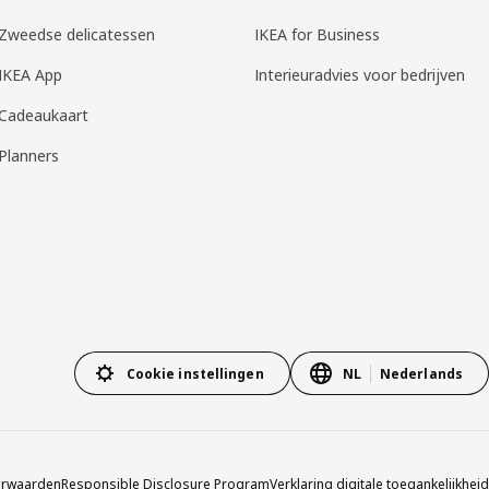
Zweedse delicatessen
IKEA for Business
IKEA App
Interieuradvies voor bedrijven
Cadeaukaart
Planners
Cookie instellingen
NL
Nederlands
orwaarden
Responsible Disclosure Program
Verklaring digitale toegankelijkheid