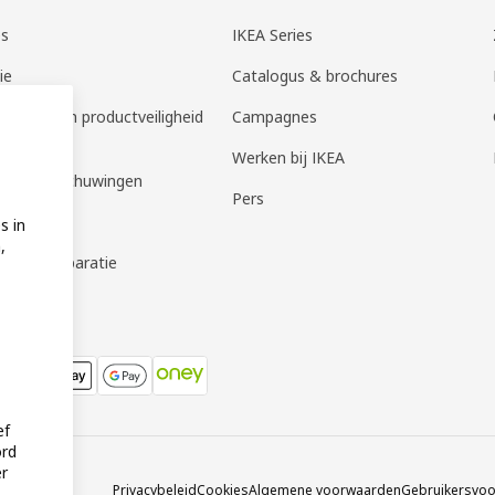
es
IKEA Series
ie
Catalogus & brochures
em melden productveiligheid
Campagnes
t- en
Werken bij IKEA
heidswaarschuwingen
Pers
geservice
s in
,
oud & reparatie
ef
ord
er
Privacybeleid
Cookies
Algemene voorwaarden
Gebruikersvo