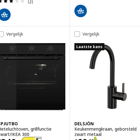
Beoordeling: 3 van 5 sterren. Totaal beoordeling
(3)
Vergelijk
Vergelijk
Laatste kans
SPJUTBO
DELSJÖN
Heteluchtoven, grillfunctie
Keukenmengkraan, geborsteld
zwart/IKEA 300
zwart metaal