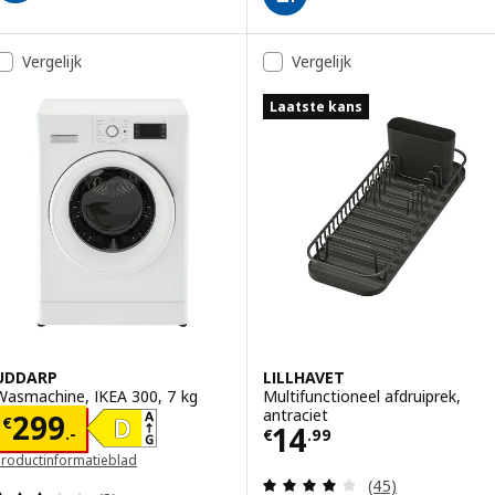
Vergelijk
Vergelijk
Laatste kans
UDDARP
LILLHAVET
Wasmachine, IKEA 300, 7 kg
Multifunctioneel afdruiprek,
antraciet
Prijs € 299.-
299
€
Prijs € 14.99
14
.-
€
.
99
Productinformatieblad
opent in een nieuw venster)
Beoordeling: 3.9
(45)