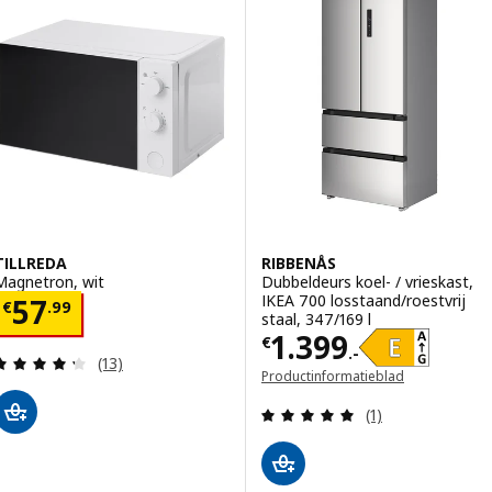
TILLREDA
RIBBENÅS
Magnetron, wit
Dubbeldeurs koel- / vrieskast,
IKEA 700 losstaand/roestvrij
Prijs € 57.99
57
€
.
99
staal, 347/169 l
Prijs € 1399.-
1.399
€
.-
Beoordeling: 4.3 van 5 sterren. Totaal beoordelin
(13)
Productinformatieblad
(opent in een nieuw venster)
Beoordeling: 5 v
(1)