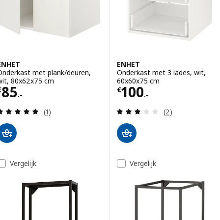
ENHET
ENHET
Onderkast met plank/deuren,
Onderkast met 3 lades, wit,
wit, 80x62x75 cm
60x60x75 cm
Prijs € 85.-
Prijs € 100.-
85
100
€
€
.-
.-
Beoordeling: 5 van 5 sterren. Totaal beoordeling
Beoordeling: 3 v
(1)
(2)
Vergelijk
Vergelijk