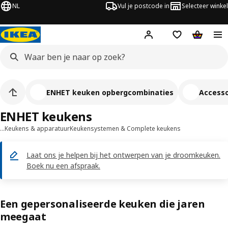
NL
Vul je postcode in
Selecteer winkel
Hej!
Log in
Boodschappenli
Winkelw
ENHET keuken opbergcombinaties
Accesso
ENHET keukens
…
Keukens & apparatuur
Keukensystemen & Complete keukens
Laat ons je helpen bij het ontwerpen van je droomkeuken.
Boek nu een afspraak.
Een gepersonaliseerde keuken die jaren
meegaat