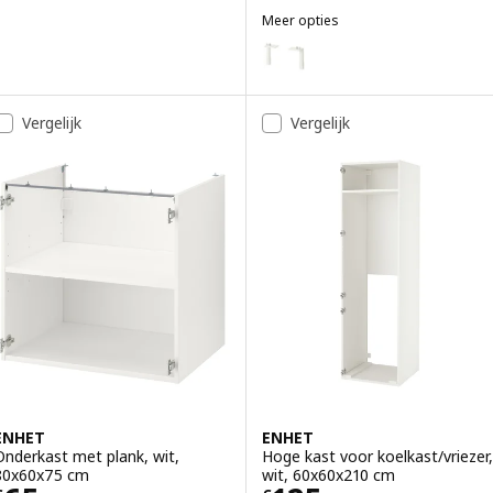
Meer opties
ENHET
Optie: ENHET, Poten voor kast, 
Vergelijk
Vergelijk
ENHET
ENHET
Onderkast met plank, wit,
Hoge kast voor koelkast/vriezer,
80x60x75 cm
wit, 60x60x210 cm