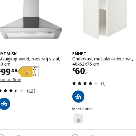
RYTMISK
ENHET
Afzuigkap wand, roestvrij staal,
Onderkast met plank/deur, wit,
60 cm
40x62x75 cm
Prijs € 60.-
60
Prijs € 99.99
99
€
€
.
99
.-
roduct fiche
Beoordeling: 4 v
(1)
Beoordeling: 3.4 van 5 sterren. Totaal beoordelin
(22)
Meer opties
ENHET
Optie: ENHET, Onderkast met pl