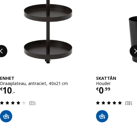
ENHET
SKATTÅN
Draaiplateau, antraciet, 40x21 cm
Houder
Prijs € 10.-
Prijs € 0.
10
0
€
€
.
99
.-
Beoordeling: 4 van 5 sterren. Totaal beoordelin
Beoord
(11)
(18)