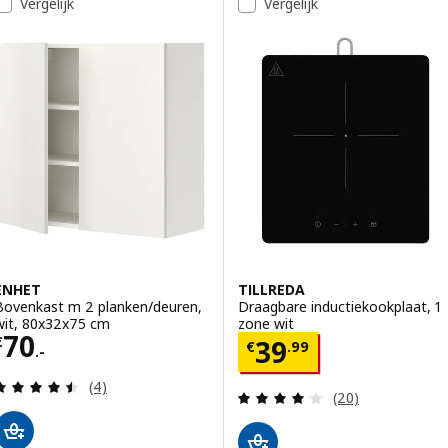
Vergelijk
Vergelijk
ENHET
TILLREDA
Bovenkast m 2 planken/deuren,
Draagbare inductiekookplaat, 1
wit, 80x32x75 cm
zone wit
Prijs € 70.-
70
Prijs € 39.99
€
39
€
.
99
.-
Beoordeling: 4.5 van 5 sterren. Totaal beoordelin
(4)
Beoordeling: 4 v
(20)