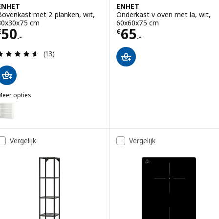
ENHET
ENHET
Bovenkast met 2 planken, wit,
Onderkast v oven met la, wit,
80x30x75 cm
60x60x75 cm
Prijs € 50.-
Prijs € 65.-
50
65
€
€
.-
.-
Beoordeling: 4.6 van 5 sterren. Totaal beoordelin
(13)
Meer opties
ENHET
Optie: ENHET, Bovenkast met 2 planken, wit, 60x30x75 cm
Optie: ENHET, Bovenkast met 2 planken, wit, 40x30x75 cm
Vergelijk
Vergelijk