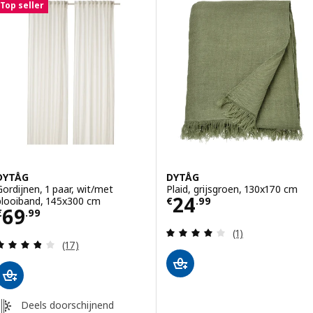
Top seller
DYTÅG
DYTÅG
Gordijnen, 1 paar, wit/met
Plaid, grijsgroen, 130x170 cm
Prijs € 24.99
24
plooiband, 145x300 cm
€
.
99
Prijs € 69.99
69
€
.
99
Beoordeling: 4 v
(1)
Beoordeling: 3.8 van 5 sterren. Totaal beoordelin
(17)
Deels doorschijnend