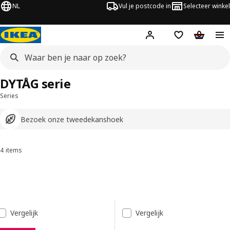
NL
Vul je postcode in
Selecteer winkel
Hej!
Log in
Boodschappenli
Winkelw
DYTÅG serie
Series
Bezoek onze tweedekanshoek
4 items
Sorteren en filteren
Ga naar de resultaten
Resultatenlijst
Vergelijk
Vergelijk