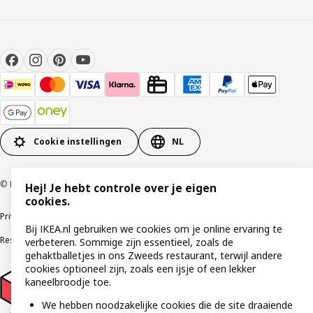
Cookie instellingen
NL
© Inter IKEA Systems B.V 1999-2026
Hej! Je hebt controle over je eigen
cookies.
Privacybeleid
Cookies
Algemene voorwaarden
Gebruikersvoorwaarden
Bij IKEA.nl gebruiken we cookies om je online ervaring te
Responsible Disclosure Program
Verklaring digitale toegankelijkheid
verbeteren. Sommige zijn essentieel, zoals de
gehaktballetjes in ons Zweeds restaurant, terwijl andere
cookies optioneel zijn, zoals een ijsje of een lekker
kaneelbroodje toe.
We hebben noodzakelijke cookies die de site draaiende