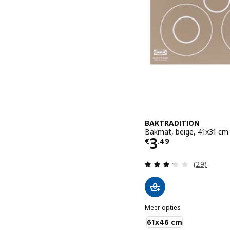
BAKTRADITION
Bakmat, beige, 41x31 cm
Prijs € 3.49
3
€
.
49
Beoordelin
(29)
Meer opties
BAKTRADITION
61x46 cm