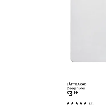
LÄTTBAKAD
Deegsnijder
Prijs € 3.99
3
€
.
99
Beoordelin
(7)