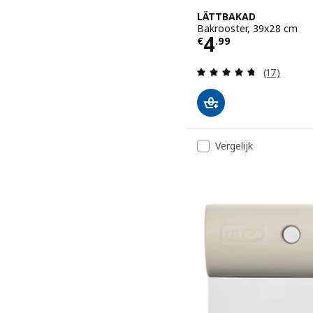
LÄTTBAKAD
Bakrooster, 39x28 cm
Prijs € 4.99
4
€
.
99
Beoordelin
(17)
Vergelijk