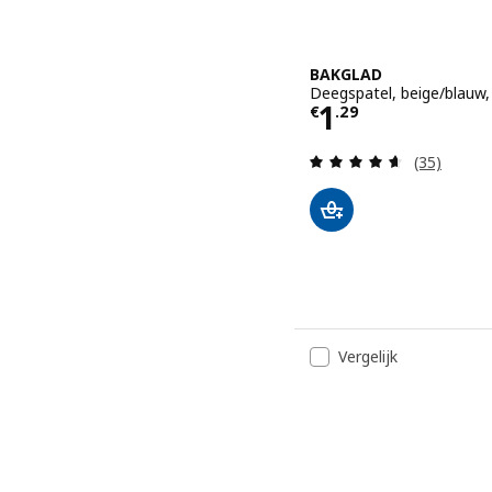
BAKGLAD
Deegspatel, beige/blauw
Prijs € 1.29
1
€
.
29
Beoordelin
(35)
Vergelijk