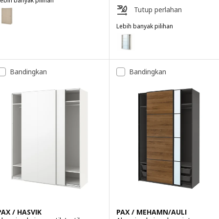
ebih banyak pilihan
HAUGA
Tutup perlahan
ilihan: HAUGA, Almari pakaian berpintu gelangsar, kuning air, 118x55x
Lebih banyak pilihan
PAX / AULI
Pilihan: PAX / AULI, Almari paka
Bandingkan
Bandingkan
PAX / HASVIK
PAX / MEHAMN/AULI