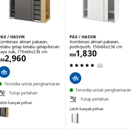
PAX / HASVIK
PAX / HASVIK
Kombinasi almari pakaian,
Kombinasi almari pakaian,
kelabu gelap kelabu gelap/kesan
putih/putih, 150x66x236 cm
Harga RM 1830
1,830
kayu oak, 170x66x236 cm
RM
Harga RM 2960
2,960
RM
Ulasan: 5 daripa
(2)
Tersedia untuk penghantaran
Tersedia untuk penghantara
Tutup perlahan
Tutup perlahan
ebih banyak pilihan
AX / HASVIK
Lebih banyak pilihan
ilihan: PAX / HASVIK, Kombinasi almari pakaian, kelabu gelap kelab
PAX / HASVIK
Pilihan: PAX / HASVIK, Kombinas