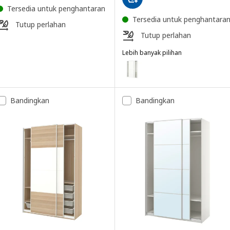
Tersedia untuk penghantaran
Tersedia untuk penghantara
Tutup perlahan
Tutup perlahan
Lebih banyak pilihan
PAX / GRIMO
Pilihan: PAX / GRIMO, Almari pak
Bandingkan
Bandingkan