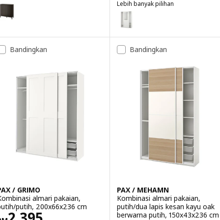
Lebih banyak pilihan
IDANÄS
ilihan: IDANÄS, Kabinet dengan pintu dwilipat, coklat gelap berwarn
PAX / GRIMO
Pilihan: PAX / GRIMO, Almari pak
Bandingkan
Bandingkan
PAX / GRIMO
PAX / MEHAMN
Kombinasi almari pakaian,
Kombinasi almari pakaian,
putih/putih, 200x66x236 cm
putih/dua lapis kesan kayu oak
Harga RM 2395
2,395
berwarna putih, 150x43x236 cm