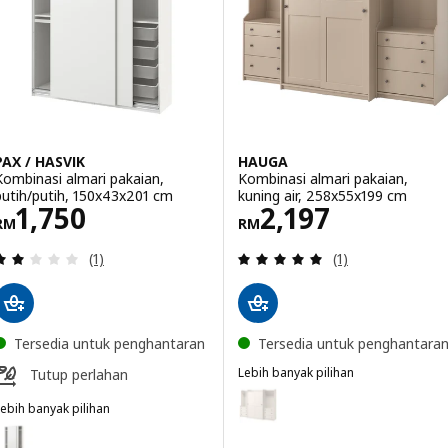
Pilihan: PAX / HASVIK, Almari p
PAX / HASVIK
HAUGA
Kombinasi almari pakaian,
Kombinasi almari pakaian,
putih/putih, 150x43x201 cm
kuning air, 258x55x199 cm
Harga RM 1750
Harga RM 2197
1,750
2,197
RM
RM
Ulasan: 2 daripada 5 bintang. Jumlah ulasan:
Ulasan: 5 daripa
(1)
(1)
Tersedia untuk penghantaran
Tersedia untuk penghantara
Lebih banyak pilihan
Tutup perlahan
HAUGA
Pilihan: HAUGA, Kombinasi almar
ebih banyak pilihan
AX / HASVIK
ilihan: PAX / HASVIK, Kombinasi almari pakaian, putih/putih, 150x43