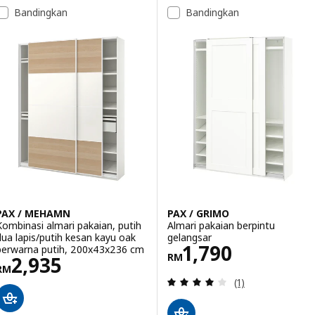
Bandingkan
Bandingkan
PAX / MEHAMN
PAX / GRIMO
Kombinasi almari pakaian, putih
Almari pakaian berpintu
dua lapis/putih kesan kayu oak
gelangsar
Harga RM 1790
1,790
berwarna putih, 200x43x236 cm
RM
Harga RM 2935
2,935
RM
Ulasan: 4 daripa
(1)