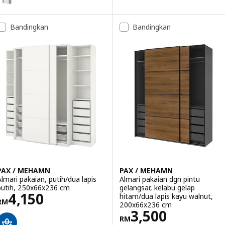
Bandingkan
Bandingkan
PAX / MEHAMN
PAX / MEHAMN
Almari pakaian, putih/dua lapis
Almari pakaian dgn pintu
putih, 250x66x236 cm
gelangsar, kelabu gelap
Harga RM 4150
4,150
hitam/dua lapis kayu walnut,
RM
200x66x236 cm
Harga RM 3500
3,500
RM