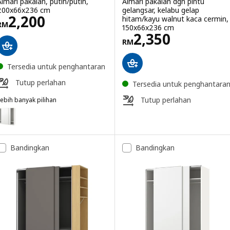
Almari pakaian, putih/putih,
Almari pakaian dgn pintu
200x66x236 cm
gelangsar, kelabu gelap
Harga RM 2200
2,200
hitam/kayu walnut kaca cermin,
RM
150x66x236 cm
Harga RM 2350
2,350
RM
Tersedia untuk penghantaran
Tutup perlahan
Tersedia untuk penghantara
Tutup perlahan
ebih banyak pilihan
AX / HASVIK
ilihan: PAX / HASVIK, Almari pakaian, putih/putih, 200x66x201 cm
Bandingkan
Bandingkan