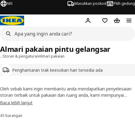
MS
Masukkan poskod
Pilih gedung
Hej!
Log masuk
Senarai beli-be
Troli bel
Almari pakaian pintu gelangsar
…
Storan & pengaturan
Almari pakaian
Penghantaran trak keesokan hari tersedia ada
Oleh sebab kami ingin membantu anda mendapatkan penyelesaian
storan terbaik untuk pakaian dan ruang anda, kami mempunyai
pelbagai jenis almari pakaian 5 dan 6 pintu yang lebih besar. Semak
Baca lebih lanjut
imbas pelbagai jenis rangkaian kami dengan banyak gaya dan saiz
berbeza-beza. Banyak almari pakaian disertakan dengan lengkapan
45 barangan
Susun dan Penapis
dalaman, seperti selusur pakaian atau para.