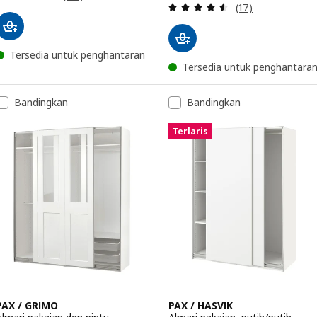
Ulasan: 4.5 dari
(17)
Tersedia untuk penghantaran
Tersedia untuk penghantara
Bandingkan
Bandingkan
Terlaris
PAX / GRIMO
PAX / HASVIK