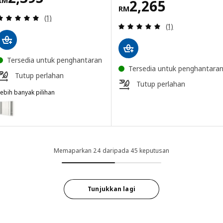
RM
Harga RM 2265
2,265
RM
Ulasan: 5 daripada 5 bintang. Jumlah ulasan:
(1)
Ulasan: 5 daripa
(1)
Tersedia untuk penghantaran
Tersedia untuk penghantara
Tutup perlahan
Tutup perlahan
ebih banyak pilihan
AX / GRIMO
ilihan: PAX / GRIMO, Kombinasi almari pakaian, putih/putih, 200x66
Memaparkan 24 daripada 45 keputusan
Tunjukkan lagi