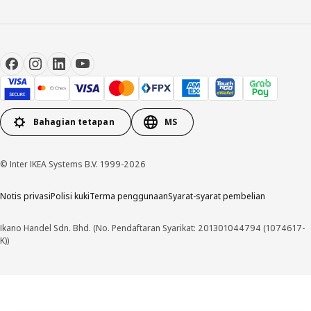
Bahagian tetapan
MS
© Inter IKEA Systems B.V. 1999-2026
Notis privasi
Polisi kuki
Terma penggunaan
Syarat-syarat pembelian
Ikano Handel Sdn. Bhd. (No. Pendaftaran Syarikat: 201301044794 (1074617-
K))