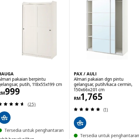
Pilihan: PAX / HASVIK, Almari pa
Pilihan: PAX / HASVIK, Almari pa
Pilihan: PAX / HASVIK, Almari pa
HAUGA
PAX / AULI
Almari pakaian berpintu
Almari pakaian dgn pintu
gelangsar, putih, 118x55x199 cm
gelangsar, putih/kaca cermin,
Harga RM 999
999
150x66x201 cm
RM
Harga RM 1765
1,765
RM
Ulasan: 4.6 daripada 5 bintang. Jumlah ulasan:
(25)
Ulasan: 5 daripa
(1)
Tersedia untuk penghantaran
Tersedia untuk penghantara