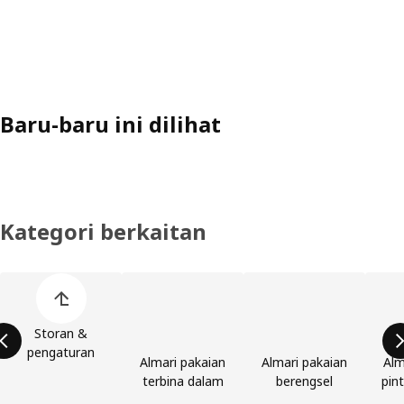
Baru-baru ini dilihat
Kategori berkaitan
Langkau produk kategori
Storan &
pengaturan
Almari pakaian
Almari pakaian
Alm
terbina dalam
berengsel
pin