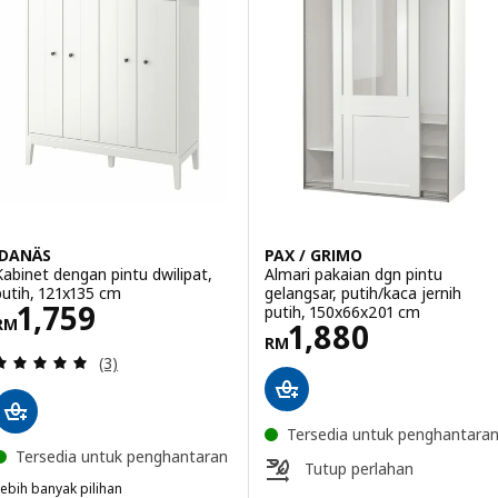
IDANÄS
PAX / GRIMO
Kabinet dengan pintu dwilipat,
Almari pakaian dgn pintu
putih, 121x135 cm
gelangsar, putih/kaca jernih
Harga RM 1759
1,759
putih, 150x66x201 cm
RM
Harga RM 1880
1,880
RM
Ulasan: 5 daripada 5 bintang. Jumlah ulasan:
(3)
Tersedia untuk penghantara
Tersedia untuk penghantaran
Tutup perlahan
ebih banyak pilihan