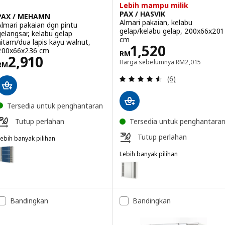
Lebih mampu milik
PAX / HASVIK
PAX / MEHAMN
Almari pakaian, kelabu
Almari pakaian dgn pintu
gelap/kelabu gelap, 200x66x201
gelangsar, kelabu gelap
cm
hitam/dua lapis kayu walnut,
Harga RM 1520
1,520
200x66x236 cm
RM
Harga RM 2910
2,910
Harga sebelumn
Harga sebelumnya
RM
2,015
RM
Ulasan: 4.5 dari
(6)
Tersedia untuk penghantaran
Tutup perlahan
Tersedia untuk penghantara
Tutup perlahan
ebih banyak pilihan
AX / MEHAMN
ilihan: PAX / MEHAMN, Almari pakaian dgn pintu gelangsar, putih put
Lebih banyak pilihan
PAX / HASVIK
Pilihan: PAX / HASVIK, Almari pa
ilihan: PAX / MEHAMN, Almari pakaian dgn pintu gelangsar, kelabu k
Pilihan: PAX / HASVIK, Almari p
Bandingkan
Bandingkan
Pilihan: PAX / HASVIK, Almari p