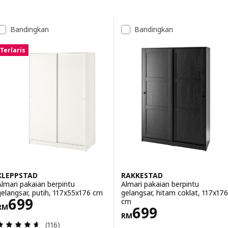
Langkau ke keputusan
Senarai keputusan
Bandingkan
Bandingkan
Terlaris
KLEPPSTAD
RAKKESTAD
Almari pakaian berpintu
Almari pakaian berpintu
gelangsar, putih, 117x55x176 cm
gelangsar, hitam coklat, 117x176
Harga RM 699
699
cm
RM
Harga RM 699
699
RM
Ulasan: 4.6 daripada 5 bintang. Jumlah ulasan:
(116)