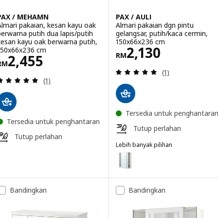
PAX / MEHAMN
PAX / AULI
Almari pakaian, kesan kayu oak
Almari pakaian dgn pintu
berwarna putih dua lapis/putih
gelangsar, putih/kaca cermin,
kesan kayu oak berwarna putih,
150x66x236 cm
Harga RM 2130
2,130
150x66x236 cm
RM
Harga RM 2455
2,455
RM
Ulasan: 5 daripa
(1)
Ulasan: 5 daripada 5 bintang. Jumlah ulasan:
(1)
Tersedia untuk penghantara
Tersedia untuk penghantaran
Tutup perlahan
Tutup perlahan
Lebih banyak pilihan
PAX / AULI
Pilihan: PAX / AULI, Almari paka
Bandingkan
Bandingkan