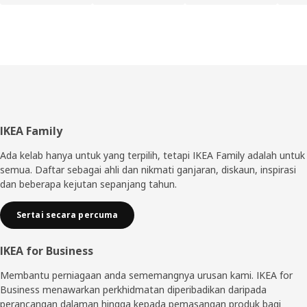
Pengaki
IKEA Family
Ada kelab hanya untuk yang terpilih, tetapi IKEA Family adalah untuk
semua. Daftar sebagai ahli dan nikmati ganjaran, diskaun, inspirasi
dan beberapa kejutan sepanjang tahun.
Sertai secara percuma
IKEA for Business
Membantu perniagaan anda sememangnya urusan kami. IKEA for
Business menawarkan perkhidmatan diperibadikan daripada
perancangan dalaman hingga kepada pemasangan produk bagi