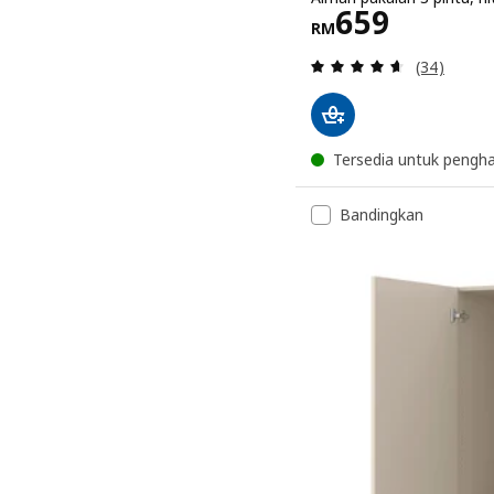
Harga RM 6
659
RM
Ulasan: 4.
(34)
Tersedia untuk pengh
Bandingkan