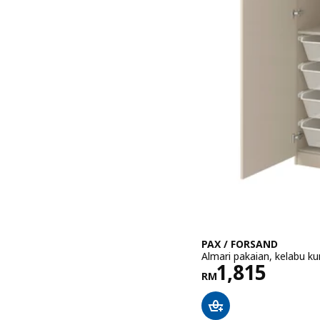
PAX / FORSAND
Almari pakaian, kelabu ku
Harga RM 1
1,815
RM