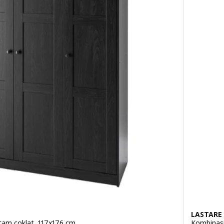
LASTARE
itam coklat, 117x176 cm
Kombinasi