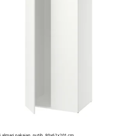
 almari pakaian, putih, 80x62x201 cm