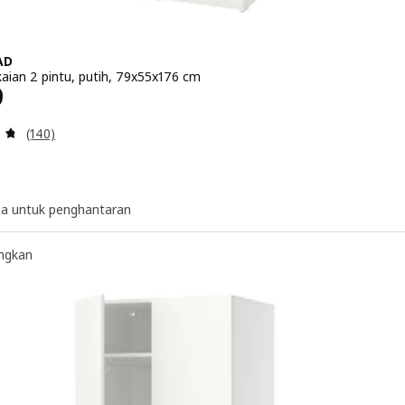
AD
kaian 2 pintu, putih, 79x55x176 cm
a RM 399
9
Ulasan: 4.7 daripada 5 bintang. Jumlah ulasan:
(140)
ia untuk penghantaran
ngkan