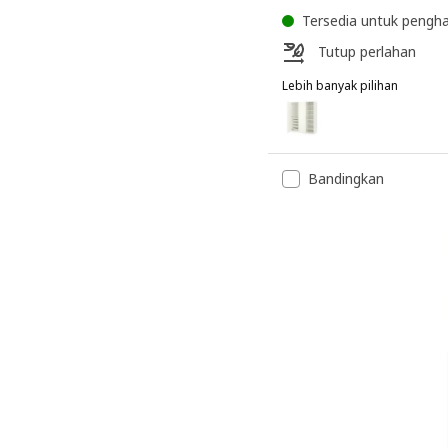
Tersedia untuk pengh
Tutup perlahan
Lebih banyak pilihan
PAX / FORSAND
Pilihan: PAX / FORSAND, 
Pilihan: PAX / FORSAND, 
Bandingkan
Pilihan: PAX / FORSAND, A