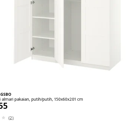
RGSBO
 almari pakaian, putih/putih, 150x60x201 cm
a RM 1455
55
Ulasan: 3.5 daripada 5 bintang. Jumlah ulasan:
(2)