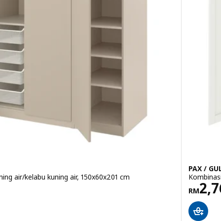
PAX / GU
ning air/kelabu kuning air, 150x60x201 cm
Kombinasi
815
Harg
2,7
RM