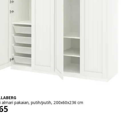
LLABERG
 almari pakaian, putih/putih, 200x60x236 cm
a RM 2765
65