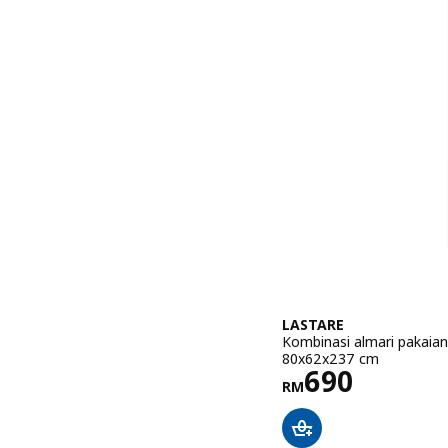
LASTARE
Kombinasi almari pakaian
80x62x237 cm
Harga RM 6
690
RM