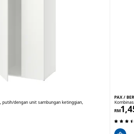
PAX / BE
, putih/dengan unit sambungan ketinggian,
Kombinasi
Harg
1,4
RM
90