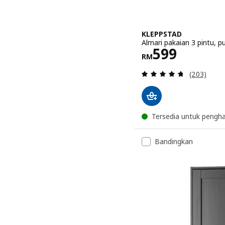
KLEPPSTAD
Almari pakaian 3 pintu, p
Harga RM 5
599
RM
Ulasan: 4.
(203)
Tersedia untuk pengh
Bandingkan