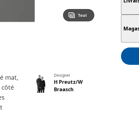
Livrai
Tout
Magas
Designer
cé mat,
H Preutz/W
 côté
Braasch
es
t