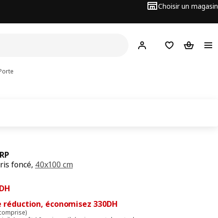
Choisir un magasin
Hej
! Connectez-vous
Favoris
Panier
Porte
RP
ris foncé,
40x100 cm
cédent 1100DH
0DH
DH
e réduction, économisez 330DH
 comprise)