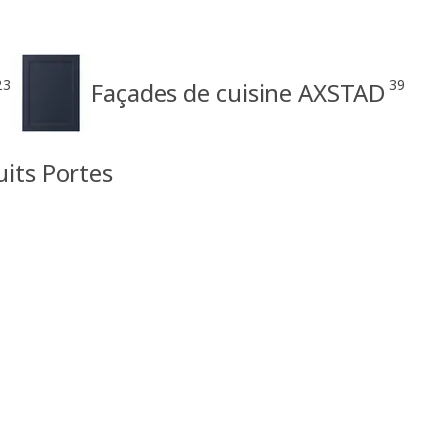
23
39
Façades de cuisine AXSTAD
uits Portes