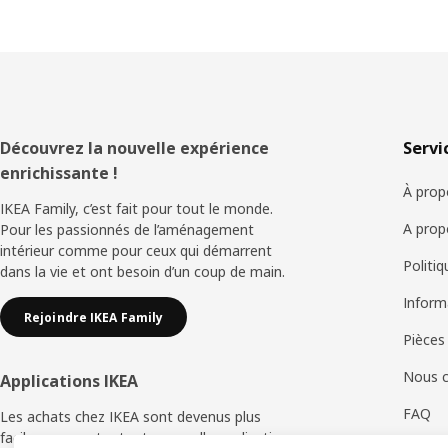
Pied
Découvrez la nouvelle expérience
Servi
enrichissante !
de
À prop
IKEA Family, c’est fait pour tout le monde.
page
A prop
Pour les passionnés de l’aménagement
intérieur comme pour ceux qui démarrent
Politi
dans la vie et ont besoin d’un coup de main.
Inform
Rejoindre IKEA Family
Pièces
Nous c
Applications IKEA
FAQ
Les achats chez IKEA sont devenus plus
faciles avec notre toute nouvelle application