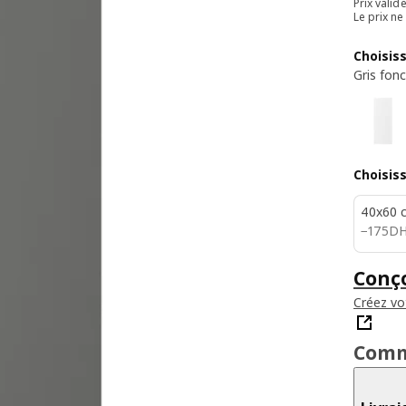
Prix valid
Le prix n
Choisis
Gris fon
Choisis
40x60 
175D
−
175
D
Conço
Créez vo
Comm