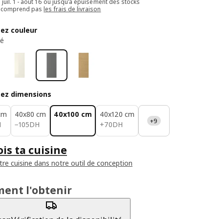
e juil. 1 - août 16 ou jusqu'à épuisement des stocks
e comprend pas
les frais de livraison
sez couleur
cé
sez dimensions
cm
40x80 cm
40x100 cm
40x120 cm
+9
H
105DH
70DH
H
−
105
DH
+
70
DH
is ta cuisine
tre cuisine dans notre outil de conception
ent l'obtenir