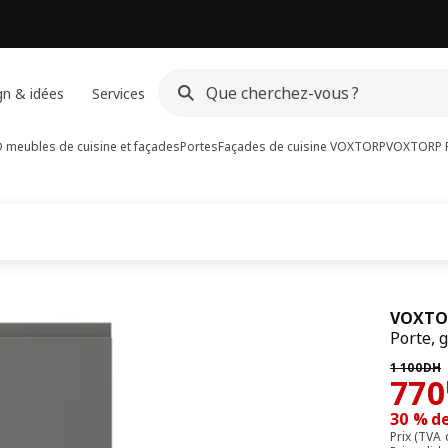
gn & idées
Services
meubles de cuisine et façades
Portes
Façades de cuisine VOXTORP
VOXTORP
VOXTO
Porte, g
Prix pré
1 100
DH
77
770
30 % d
Prix (TVA