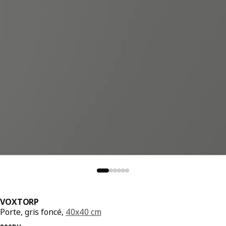
VOXTORP
Porte, gris foncé,
40x40 cm
Prix précédent 800DH