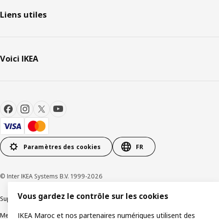
Liens utiles
Voici IKEA
Paramètres des cookies
FR
© Inter IKEA Systems B.V. 1999-2026
Vous gardez le contrôle sur les cookies
Support produit
Politique de confidentialité
Politique de cookies
IKEA Maroc et nos partenaires numériques utilisent des
Mentions légales
Achat en ligne Termes et conditions