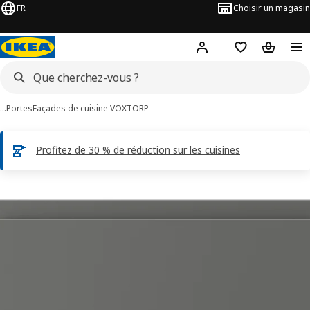
FR
Choisir un magasin
Hej
! Connectez-vous
Favoris
Panier
…
Portes
Façades de cuisine VOXTORP
Profitez de 30 % de réduction sur les cuisines
ages de 6 VOXTORP
les images