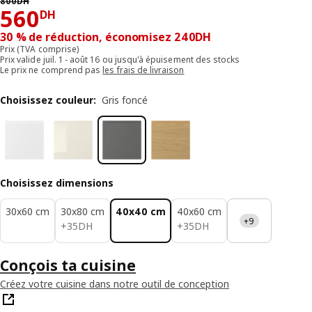
800
DH
560DH
560
DH
30 % de réduction, économisez 240DH
Prix (TVA comprise)
Prix valide juil. 1 - août 16 ou jusqu'à épuisement des stocks
Le prix ne comprend pas
les frais de livraison
Choisissez couleur
:
Gris foncé
Choisissez dimensions
30x60 cm
30x80 cm
40x40 cm
40x60 cm
+9
35DH
35DH
+
35
DH
+
35
DH
Conçois ta cuisine
Créez votre cuisine dans notre outil de conception