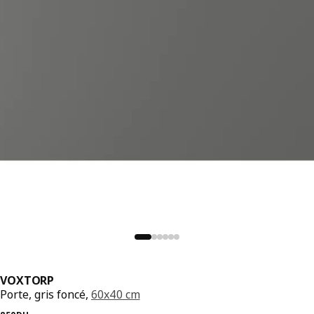
VOXTORP
Porte, gris foncé,
60x40 cm
Prix précédent 850DH