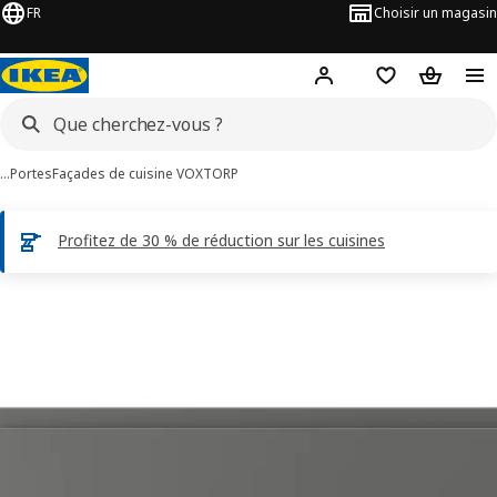
FR
Choisir un magasin
Hej
! Connectez-vous
Favoris
Panier
…
Portes
Façades de cuisine VOXTORP
Profitez de 30 % de réduction sur les cuisines
ages de 6 VOXTORP
les images