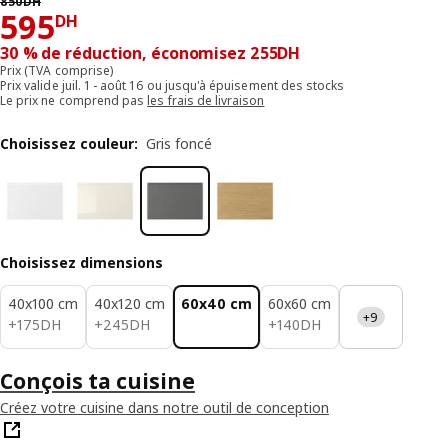
850
DH
595DH
595
DH
30 % de réduction, économisez 255DH
Prix (TVA comprise)
Prix valide juil. 1 - août 16 ou jusqu'à épuisement des stocks
Le prix ne comprend pas
les frais de livraison
Choisissez couleur
:
Gris foncé
Choisissez dimensions
40x100 cm
40x120 cm
60x40 cm
60x60 cm
+9
175DH
245DH
140DH
+
175
DH
+
245
DH
+
140
DH
Conçois ta cuisine
Créez votre cuisine dans notre outil de conception