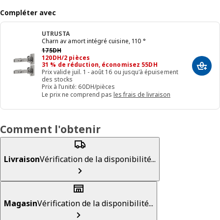
Compléter avec
UTRUSTA
Charn av amort intégré cuisine, 110 °
Prix précédent 175DH
175
DH
120DH/2 pièces
120
DH
/2 pièces
31 % de réduction, économisez 55DH
Ajout
Prix valide juil. 1 - août 16 ou jusqu'à épuisement
des stocks
Prix à l’unité: 60DH/pièces
Le prix ne comprend pas
les frais de livraison
Comment l'obtenir
Livraison
Vérification de la disponibilité...
Magasin
Vérification de la disponibilité...