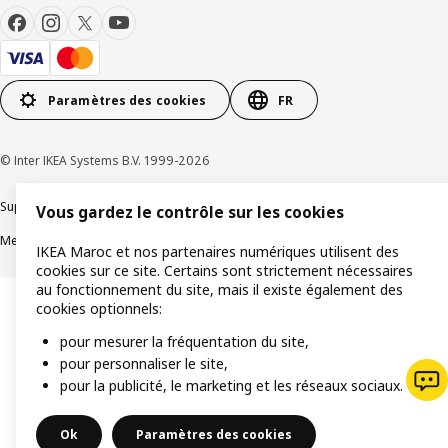
Paramètres des cookies
FR
© Inter IKEA Systems B.V. 1999-2026
Support produit
Politique de confidentialité
Politique de cookies
Vous gardez le contrôle sur les cookies
Mentions légales
Achat en ligne Termes et conditions
IKEA Maroc et nos partenaires numériques utilisent des
cookies sur ce site. Certains sont strictement nécessaires
au fonctionnement du site, mais il existe également des
cookies optionnels:
pour mesurer la fréquentation du site,
pour personnaliser le site,
pour la publicité, le marketing et les réseaux sociaux.
Ok
Paramètres des cookies