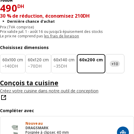
700
DH
490DH
490
DH
30 % de réduction, économisez 210DH
Dernière chance d'achat
Prix (TVA comprise)
Prix valide juil. 1 - août 16 ou jusqu'à épuisement des stocks
Le prix ne comprend pas
les frais de livraison
Choisissez dimensions
60x100 cm
60x120 cm
60x140 cm
60x200 cm
+10
140DH
70DH
35DH
−
140
DH
−
70
DH
−
35
DH
Conçois ta cuisine
Créez votre cuisine dans notre outil de conception
Compléter avec
Nouveau
DRAGSMARK
Poignée à clipser, 40 mm