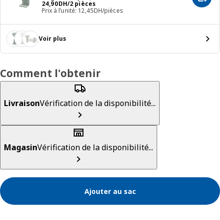
Ajout
24,90DH/2 pièces
24
,
90
DH
/2 pièces
Prix à l’unité: 12,45DH/pièces
Voir plus
Comment l'obtenir
Livraison
Vérification de la disponibilité...
Magasin
Vérification de la disponibilité...
Ajouter au sac