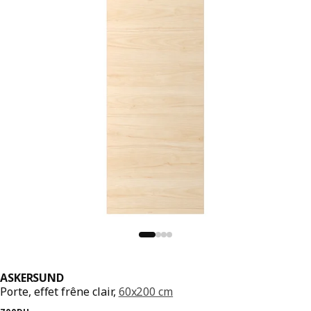
ASKERSUND
Porte, effet frêne clair,
60x200 cm
Prix précédent 700DH