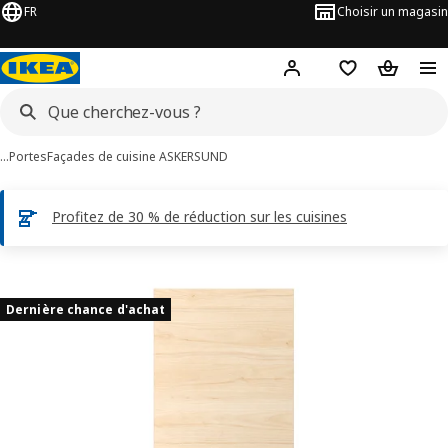
FR
Choisir un magasin
Hej
! Connectez-vous
Favoris
Panier
…
Portes
Façades de cuisine ASKERSUND
Profitez de 30 % de réduction sur les cuisines
ages de 4 ASKERSUND
les images
Dernière chance d'achat