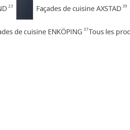
23
39
ND
Façades de cuisine AXSTAD
37
ades de cuisine ENKÖPING
Tous les pro