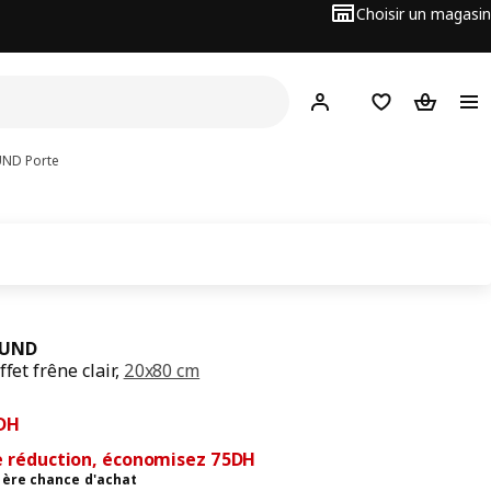
Choisir un magasin
Hej
! Connectez-vous
Favoris
Panier
UND
Porte
SUND
ffet frêne clair,
20x80 cm
cédent 250DH
5DH
DH
e réduction, économisez 75DH
ière chance d'achat