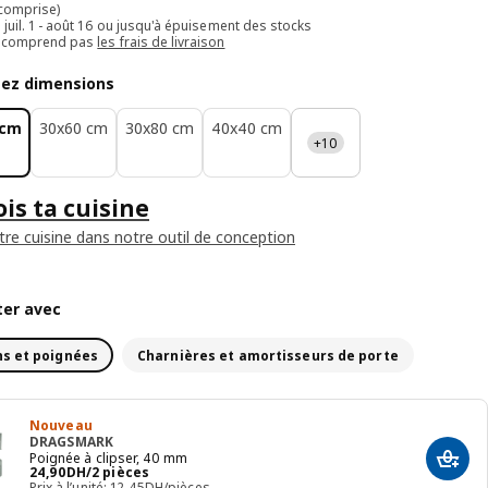
 comprise)
e juil. 1 - août 16 ou jusqu'à épuisement des stocks
e comprend pas
les frais de livraison
sez dimensions
 cm
30x60 cm
30x80 cm
40x40 cm
+10
is ta cuisine
tre cuisine dans notre outil de conception
er avec
s et poignées
Charnières et amortisseurs de porte
Nouveau
DRAGSMARK
Poignée à clipser, 40 mm
Ajout
24,90DH/2 pièces
24
,
90
DH
/2 pièces
Prix à l’unité: 12,45DH/pièces