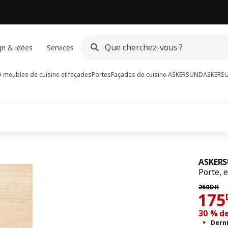
gn & idées
Services
meubles de cuisine et façades
Portes
Façades de cuisine ASKERSUND
ASKERS
ASKER
Porte, e
Prix pré
250
DH
17
175
30 % d
Dern