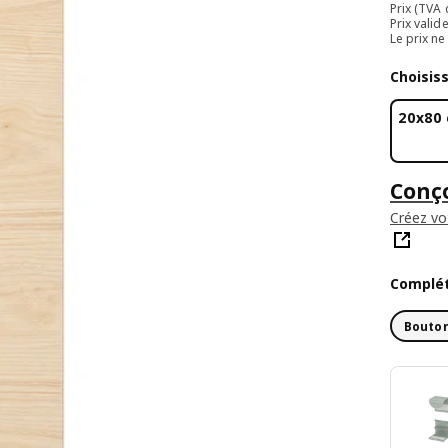
Prix (TVA
Prix valid
Le prix n
Choisis
20x80
Conço
Créez vo
Complét
Bouton