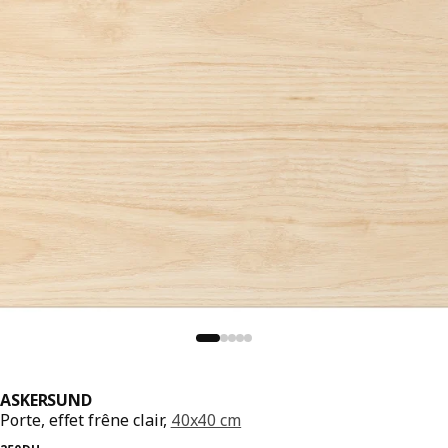
ASKERSUND
Porte, effet frêne clair,
40x40 cm
Prix précédent 250DH