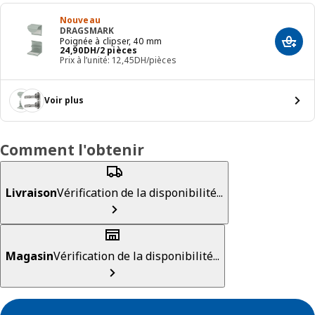
Nouveau
DRAGSMARK
Poignée à clipser, 40 mm
Ajout
24,90DH/2 pièces
24
,
90
DH
/2 pièces
Prix à l’unité: 12,45DH/pièces
Voir plus
Comment l'obtenir
Livraison
Vérification de la disponibilité...
Magasin
Vérification de la disponibilité...