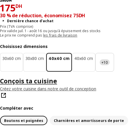
250
DH
175DH
175
DH
30 % de réduction, économisez 75DH
Dernière chance d'achat
Prix (TVA comprise)
Prix valide juil. 1 - août 16 ou jusqu'à épuisement des stocks
Le prix ne comprend pas
les frais de livraison
Choisissez dimensions
30x60 cm
30x80 cm
40x40 cm
40x60 cm
+10
Conçois ta cuisine
Créez votre cuisine dans notre outil de conception
Compléter avec
Boutons et poignées
Charnières et amortisseurs de porte