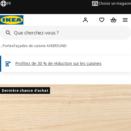
FR
Choisir un magasin
Hej
! Connectez-vous
Favoris
Panier
…
Portes
Façades de cuisine ASKERSUND
Profitez de 30 % de réduction sur les cuisines
ages de 5 ASKERSUND
les images
Dernière chance d'achat