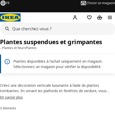
FR
Choisir un magasin
Hej
! Connectez-vous
Favoris
Panier
Plantes suspendues et grimpantes
…
Plantes et fleurs
Plantes
Plantes disponibles à l'achat uniquement en magasin.
Sélectionnez un magasin pour vérifier la disponibilité.
Créez une décoration verticale luxuriante à l’aide de plantes
tombantes. En ornant les plafonds et fenêtres de verdure, vous
donnerez de la profondeur à l’espace tout en lui apportant de la
En savoir plus
gaieté et de la vie. Certaines plantes ont besoin d’un support pour
les aider à s’élever, tandis que d’autres retombent avec élégance.
3 éléments
Trier et filtrer
Assemblez-en quelques-unes pour composer votre propre jungle.