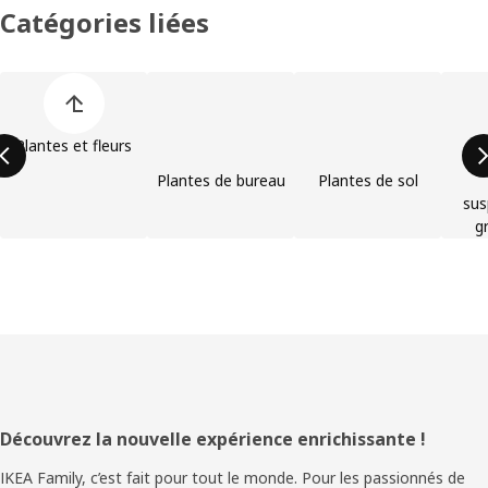
Catégories liées
Ignorer la liste des catégories de produits
Plantes et fleurs
Plantes de bureau
Plantes de sol
sus
g
Pied
Découvrez la nouvelle expérience enrichissante !
de
IKEA Family, c’est fait pour tout le monde. Pour les passionnés de