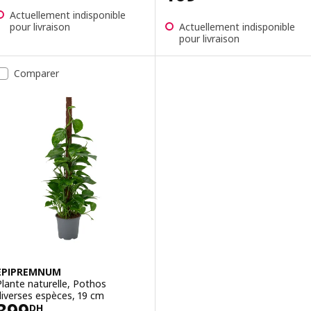
Actuellement indisponible
pour livraison
Actuellement indisponible
pour livraison
Comparer
EPIPREMNUM
Plante naturelle, Pothos
diverses espèces, 19 cm
Prix 399DH
DH