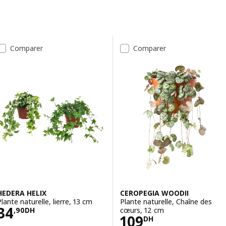
Passer aux résultats
Liste de résultats
Comparer
Comparer
HEDERA HELIX
CEROPEGIA WOODII
Plante naturelle, lierre, 13 cm
Plante naturelle, Chaîne des
Prix 34,90DH
34
cœurs, 12 cm
,
90
DH
Prix 109DH
109
DH