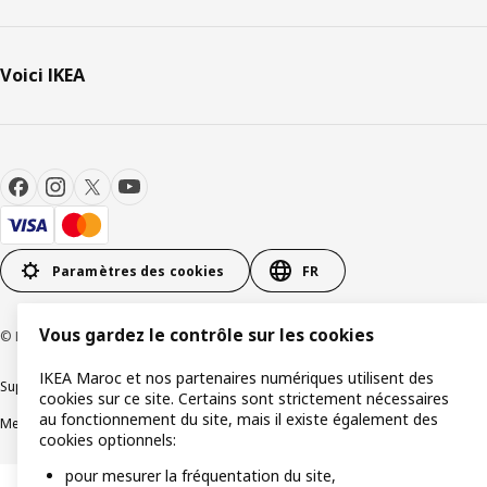
Voici IKEA
Paramètres des cookies
FR
Vous gardez le contrôle sur les cookies
© Inter IKEA Systems B.V. 1999-2026
IKEA Maroc et nos partenaires numériques utilisent des
Support produit
Politique de confidentialité
Politique de cookies
cookies sur ce site. Certains sont strictement nécessaires
au fonctionnement du site, mais il existe également des
Mentions légales
Achat en ligne Termes et conditions
cookies optionnels:
pour mesurer la fréquentation du site,