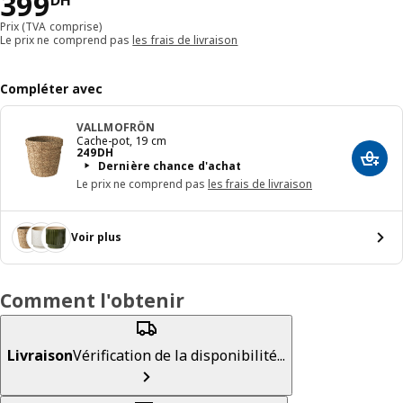
399DH
399
DH
Prix (TVA comprise)
Le prix ne comprend pas
les frais de livraison
Compléter avec
VALLMOFRÖN
Cache-pot, 19 cm
249DH
249
DH
Ajout
Dernière chance d'achat
Le prix ne comprend pas
les frais de livraison
Voir plus
Comment l'obtenir
Livraison
Vérification de la disponibilité...