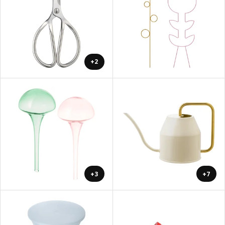
+2
+3
+7