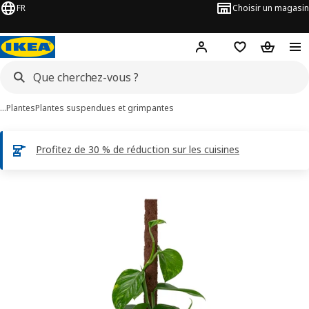
FR
Choisir un magasin
Hej
! Connectez-vous
Favoris
Panier
…
Plantes
Plantes suspendues et grimpantes
Profitez de 30 % de réduction sur les cuisines
ages de 3 EPIPREMNUM
les images