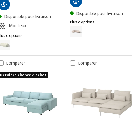
Disponible pour livraison
Disponible pour livraison
Plus d'options
Moelleux
JÄTTEBO
Option : JÄTTEBO, Canapé 3,5 pl
lus d'options
Option : JÄTTEBO, Canapé 3,5 p
IMLE
ption : VIMLE, Canapé 3 places, avec méridienne/Gunnared beige
Option : JÄTTEBO, Canapé 3,5 p
ption : VIMLE, Canapé 3 places, avec méridienne/Gunnared gris mo
Comparer
Comparer
Dernière chance d'achat