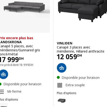
Prix encore plus bas
LANDSKRONA
VINLIDEN
Canapé 5 places, avec
Canapé 3 places avec
méridiennes/Gunnared gris
méridienne, Hillared anthracite
Prix 12059DH
foncé/métal
12 059
DH
Prix 17999DH
17 999
DH
Prix précédent 18999DH
Prix précédent
18 999
DH
Disponible pour livraison
Disponible pour livraison
Extra souple
Mi-ferme
Plus d'options
VINLIDEN
Option : VINLIDEN, Canapé 3 pl
lus d'options
LANDSKRONA
Option : LANDSKRONA, Canapé 5 places, avec méridiennes/Gunnared 