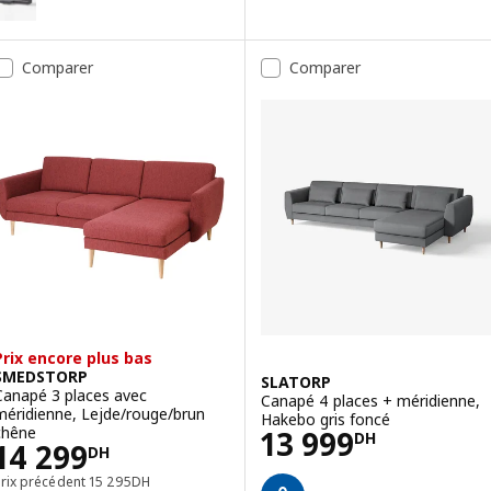
Option : VINLIDEN, Canapé 3 pla
ption : LANDSKRONA, Canapé 5 places, avec méridiennes/Gunnared v
Option : VINLIDEN, Canapé 3 pl
Comparer
Comparer
ption : LANDSKRONA, Canapé 5 places, avec méridiennes/Gunnared v
Prix encore plus bas
SMEDSTORP
SLATORP
Canapé 3 places avec
Canapé 4 places + méridienne,
méridienne, Lejde/rouge/brun
Hakebo gris foncé
Prix 13999DH
chêne
13 999
DH
Prix 14299DH
14 299
DH
Prix précédent 15295DH
Prix précédent
15 295
DH