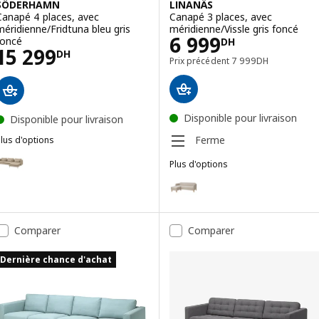
SÖDERHAMN
LINANÄS
Canapé 4 places, avec
Canapé 3 places, avec
méridienne/Fridtuna bleu gris
méridienne/Vissle gris foncé
Prix 6999DH
6 999
foncé
DH
Prix 15299DH
15 299
DH
Prix précédent 7999
Prix précédent
7 999
DH
Disponible pour livraison
Disponible pour livraison
Ferme
lus d'options
SÖDERHAMN
Option : SÖDERHAMN, Canapé 4 places, avec méridienne/Kelinge bei
Plus d'options
LINANÄS
Option : LINANÄS, Canapé 3 plac
Option : SÖDERHAMN, Canapé 4 places, avec méridienne/Viarp beige
Option : SÖDERHAMN, Canapé 4 places + méridienne, Tonerud gris
Comparer
Comparer
ption : SÖDERHAMN, Canapé 4 places + méridienne, Fridtuna gris f
Dernière chance d'achat
Option : SÖDERHAMN, Canapé 4 places, avec méridienne/Kelinge ble
Option : SÖDERHAMN, Canapé 4 places, avec méridienne/Kelinge jau