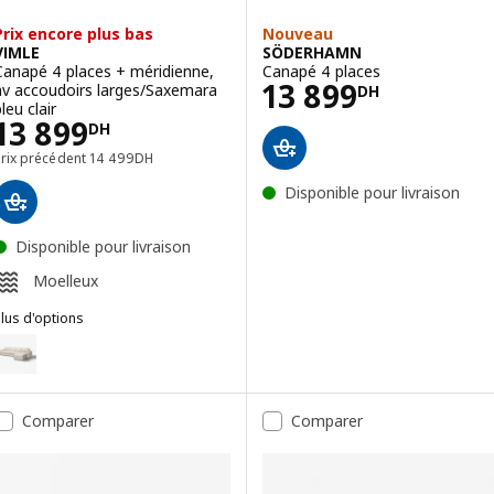
Prix encore plus bas
Nouveau
VIMLE
SÖDERHAMN
Canapé 4 places + méridienne,
Canapé 4 places
Prix 13899DH
13 899
av accoudoirs larges/Saxemara
DH
leu clair
Prix 13899DH
13 899
DH
Prix précédent 14499DH
Prix précédent
14 499
DH
Disponible pour livraison
Disponible pour livraison
Moelleux
lus d'options
IMLE
ption : VIMLE, Canapé 4 places + méridienne, av accoudoirs larges/
ption : VIMLE, Canapé 4 places + méridienne, av accoudoirs larges
Comparer
Comparer