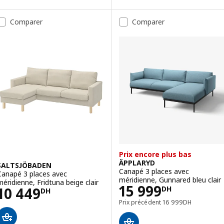
Option : LANDSKRONA, Canapé 3 
Comparer
Comparer
Option : LANDSKRONA, Canapé 3 
Prix encore plus bas
ÄPPLARYD
SALTSJÖBADEN
Canapé 3 places avec
Canapé 3 places avec
méridienne, Gunnared bleu clair
méridienne, Fridtuna beige clair
Prix 15999DH
15 999
Prix 10449DH
10 449
DH
DH
Prix précédent 1699
Prix précédent
16 999
DH