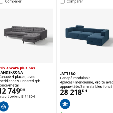
Comparer
Comparer
Prix encore plus bas
LANDSKRONA
JÄTTEBO
Canapé 4 places, avec
Canapé modulable
méridienne/Gunnared gris
4places+méridienne, droite ave
foncé/métal
appuie-tête/Samsala bleu foncé
Prix 12749DH
12 749
Prix 28218DH
28 218
DH
DH
Prix précédent 13749DH
Prix précédent
13 749
DH