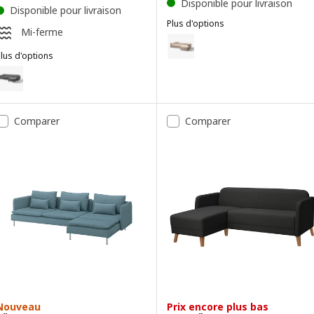
Disponible pour livraison
Disponible pour livraison
Plus d'options
Mi-ferme
JÄTTEBO
Option : JÄTTEBO, Canapé modul
lus d'options
Option : JÄTTEBO, Canapé modul
LANDSKRONA
Option : LANDSKRONA, Canapé 4 places, avec méridienne/Gunnared g
Option : JÄTTEBO, Canapé modul
ption : LANDSKRONA, Canapé 4 places, avec méridienne/Gunnared ve
Comparer
Comparer
ption : LANDSKRONA, Canapé 4 places, avec méridienne/Gunnared ve
Nouveau
Prix encore plus bas