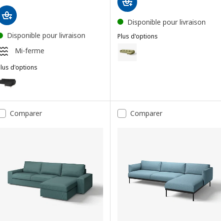
Disponible pour livraison
Disponible pour livraison
Plus d'options
SLATORP
Option : SLATORP, Canapé 4 plac
Mi-ferme
Option : SLATORP, Canapé 4 pla
lus d'options
SMEDSTORP
ption : SMEDSTORP, Canapé 3 places avec méridienne, Djuparp/gris
Comparer
Comparer