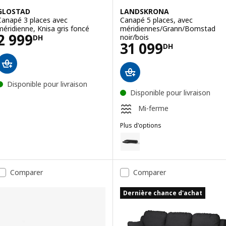
GLOSTAD
LANDSKRONA
Canapé 3 places avec
Canapé 5 places, avec
méridienne, Knisa gris foncé
méridiennes/Grann/Bomstad
Prix 2999DH
2 999
noir/bois
DH
Prix 31099DH
31 099
DH
Disponible pour livraison
Disponible pour livraison
Mi-ferme
Plus d'options
LANDSKRONA
Option : LANDSKRONA, Canapé 5
Option : LANDSKRONA, Canapé 5
Comparer
Comparer
Option : LANDSKRONA, Canapé 5
Dernière chance d'achat