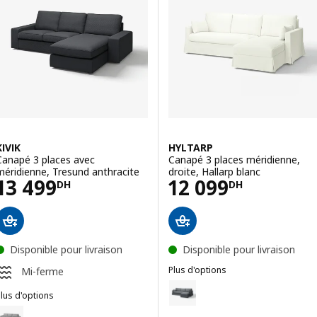
KIVIK
HYLTARP
Canapé 3 places avec
Canapé 3 places méridienne,
méridienne, Tresund anthracite
droite, Hallarp blanc
Prix 13499DH
Prix 12099DH
13 499
12 099
DH
DH
Disponible pour livraison
Disponible pour livraison
Plus d'options
Mi-ferme
HYLTARP
Option : HYLTARP, Canapé 3 plac
lus d'options
IVIK
ption : KIVIK, Canapé 3 places avec méridienne, Tibbleby beige/gris
Option : HYLTARP, Canapé 3 plac