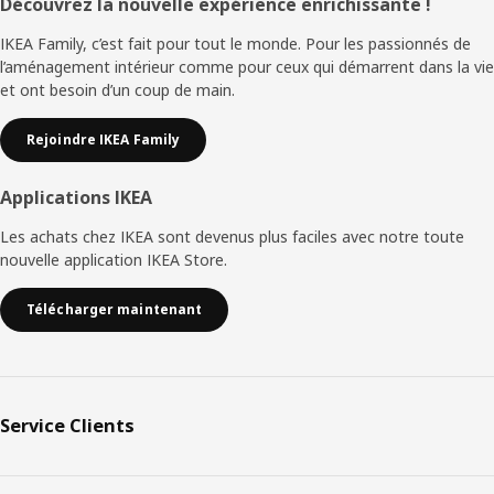
Pied
Découvrez la nouvelle expérience enrichissante !
de
IKEA Family, c’est fait pour tout le monde. Pour les passionnés de
l’aménagement intérieur comme pour ceux qui démarrent dans la vie
page
et ont besoin d’un coup de main.
Rejoindre IKEA Family
Applications IKEA
Les achats chez IKEA sont devenus plus faciles avec notre toute
nouvelle application IKEA Store.
Télécharger maintenant
Service Clients