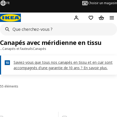
FR
Choisir un magasin
Hej
! Connectez-vous
Favoris
Panier
Canapés avec méridienne en tissu
…
Canapés et fauteuils
Canapés
Saviez-vous que tous nos canapés en tissu et en cuir sont
accompagnés d'une garantie de 10 ans ? En savoir plus.
55 éléments
Trier et filtrer
Passer aux résultats
Liste de résultats