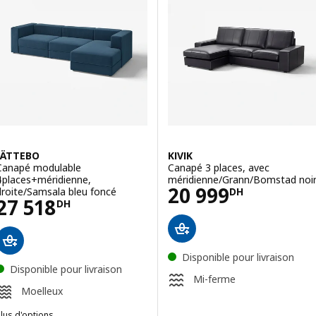
JÄTTEBO
KIVIK
Canapé modulable
Canapé 3 places, avec
4places+méridienne,
méridienne/Grann/Bomstad noi
Prix 20999DH
20 999
droite/Samsala bleu foncé
DH
Prix 27518DH
27 518
DH
Disponible pour livraison
Disponible pour livraison
Mi-ferme
Moelleux
lus d'options