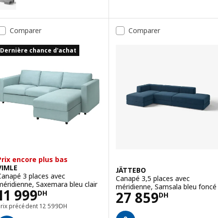
ption : KIVIK, Canapé 3 places avec méridienne, Tresund beige clair
Option : HYLTARP, Canapé 3 plac
Comparer
Comparer
ption : KIVIK, Canapé 3 places avec méridienne, Kelinge gris turquoi
Option : HYLTARP, Canapé 3 plac
Dernière chance d'achat
Prix encore plus bas
VIMLE
JÄTTEBO
Canapé 3 places avec
Canapé 3,5 places avec
méridienne, Saxemara bleu clair
méridienne, Samsala bleu foncé
Prix 11999DH
11 999
Prix 27859DH
27 859
DH
DH
Prix précédent 12599DH
Prix précédent
12 599
DH