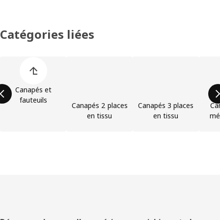
Catégories liées
Ignorer la liste des catégories de produits
Canapés et
fauteuils
Canapés 2 places
Canapés 3 places
Ca
en tissu
en tissu
mér