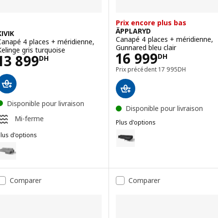
Prix encore plus bas
ÄPPLARYD
KIVIK
Canapé 4 places + méridienne,
Canapé 4 places + méridienne,
Gunnared bleu clair
Kelinge gris turquoise
Prix 16999DH
16 999
Prix 13899DH
13 899
DH
DH
Prix précédent 1799
Prix précédent
17 995
DH
Disponible pour livraison
Disponible pour livraison
Mi-ferme
Plus d'options
ÄPPLARYD
Option : ÄPPLARYD, Canapé 4 pl
lus d'options
IVIK
ption : KIVIK, Canapé 4 places + méridienne, Tibbleby beige/gris
Option : ÄPPLARYD, Canapé 4 pla
ption : KIVIK, Canapé 4 places + méridienne, Tresund anthracite
Option : ÄPPLARYD, Canapé 4 pla
Comparer
Comparer
ption : KIVIK, Canapé 4 places + méridienne, Tresund beige clair