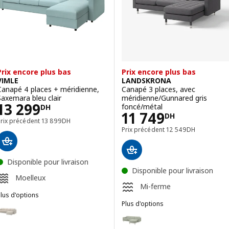
Prix encore plus bas
Prix encore plus bas
VIMLE
LANDSKRONA
Canapé 4 places + méridienne,
Canapé 3 places, avec
Saxemara bleu clair
méridienne/Gunnared gris
Prix 13299DH
13 299
foncé/métal
DH
Prix 11749DH
11 749
DH
Prix précédent 13899DH
Prix précédent
13 899
DH
Prix précédent 1254
Prix précédent
12 549
DH
Disponible pour livraison
Disponible pour livraison
Moelleux
Mi-ferme
lus d'options
IMLE
Plus d'options
ption : VIMLE, Canapé 4 places + méridienne, Gunnared beige
LANDSKRONA
Option : LANDSKRONA, Canapé 3 
ption : VIMLE, Canapé 4 places + méridienne, Gunnared gris moyen