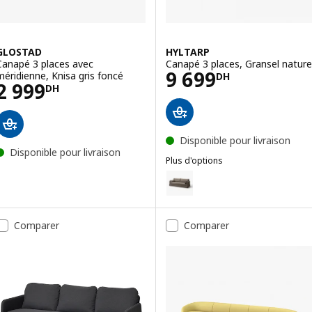
GLOSTAD
HYLTARP
Canapé 3 places avec
Canapé 3 places, Gransel nature
Prix 9699DH
9 699
méridienne, Knisa gris foncé
DH
Prix 2999DH
2 999
DH
Disponible pour livraison
Disponible pour livraison
Plus d'options
HYLTARP
Option : HYLTARP, Canapé 3 plac
Option : HYLTARP, Canapé 3 plac
Comparer
Comparer
Option : HYLTARP, Canapé 3 plac
Option : HYLTARP, Canapé 3 plac