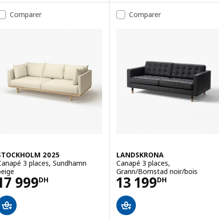
Comparer
Comparer
STOCKHOLM 2025
LANDSKRONA
Canapé 3 places, Sundhamn
Canapé 3 places,
beige
Grann/Bomstad noir/bois
Prix 17999DH
Prix 13199DH
17 999
13 199
DH
DH