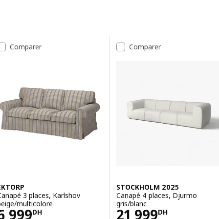
Passer aux résultats
Liste de résultats
Comparer
Comparer
EKTORP
STOCKHOLM 2025
Canapé 3 places, Karlshov
Canapé 4 places, Djurmo
beige/multicolore
gris/blanc
Prix 6999DH
Prix 21999DH
6 999
21 999
DH
DH