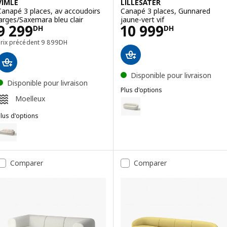
VIMLE
LILLESÄTER
Canapé 3 places, av accoudoirs
Canapé 3 places, Gunnared
larges/Saxemara bleu clair
jaune-vert vif
Prix 9299DH
Prix 10999DH
9 299
10 999
DH
DH
Prix précédent 9899DH
Prix précédent
9 899
DH
Disponible pour livraison
Disponible pour livraison
Plus d'options
Moelleux
LILLESÄTER
Option : LILLESÄTER, Canapé 3 p
lus d'options
IMLE
ption : VIMLE, Canapé 3 places, av accoudoirs larges/Gunnared beig
ption : VIMLE, Canapé 3 places, av accoudoirs larges/Hallarp beige
Comparer
Comparer
ption : VIMLE, Canapé 3 places, av accoudoirs larges/Gunnared gri