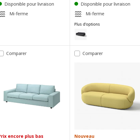
Disponible pour livraison
Disponible pour livraison
Mi-ferme
Mi-ferme
Plus d'options
LANDSKRONA
Option : LANDSKRONA, Canapé 3
Option : LANDSKRONA, Canapé 3
Comparer
Comparer
Option : LANDSKRONA, Canapé 
Prix encore plus bas
Nouveau