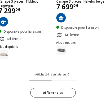
Canapé 3 places, Tibbleby
Canapé 3 places, Hakebo beige
Prix 7699DH
7 699
beige/gris
DH
Prix 7299DH
7 299
DH
Disponible pour livraison
Disponible pour livraison
Mi-ferme
Mi-ferme
Plus d'options
lus d'options
EKHOLMA
Option : EKHOLMA, Canapé 3 pla
IVIK
ption : KIVIK, Canapé 3 places, Tresund beige clair
Option : EKHOLMA, Canapé 3 plac
ption : KIVIK, Canapé 3 places, Kelinge gris turquoise
Option : EKHOLMA, Canapé 3 plac
ption : KIVIK, Canapé 3 places, Tresund anthracite
Affiche 24 résultats sur 51
Afficher plus