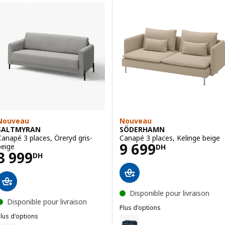
Nouveau
Nouveau
SALTMYRAN
SÖDERHAMN
Canapé 3 places, Öreryd gris-
Canapé 3 places, Kelinge beige
Prix 9699DH
9 699
beige
DH
Prix 3999DH
3 999
DH
Disponible pour livraison
Disponible pour livraison
Plus d'options
lus d'options
SÖDERHAMN
Option : SÖDERHAMN, Canapé 3 
SALTMYRAN