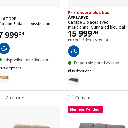
Prix encore plus bas
ÄPPLARYD
SLATORP
Canapé 3 places avec
Canapé 3 places, Vissle jaune
méridienne, Gunnared bleu clair
vert
Prix 15999DH
15 999
Prix 7999DH
7 999
DH
DH
Prix précédent 1699
Prix précédent
16 999
DH
Disponible pour livraison
Disponible pour livraison
lus d'options
Plus d'options
SLATORP
ption : SLATORP, Canapé 3 places, Hakebo brun jaune
ÄPPLARYD
Option : ÄPPLARYD, Canapé 3 pl
ption : SLATORP, Canapé 3 places, Hakebo gris foncé
Option : ÄPPLARYD, Canapé 3 pla
Comparer
Comparer
Option : ÄPPLARYD, Canapé 3 pla
Meilleur Vendeur