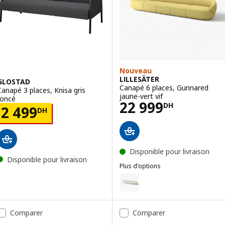
Nouveau
LILLESÄTER
GLOSTAD
Canapé 6 places, Gunnared
Canapé 3 places, Knisa gris
jaune-vert vif
foncé
Prix 22999DH
22 999
DH
Prix 2499DH
2 499
DH
Disponible pour livraison
Disponible pour livraison
Plus d'options
LILLESÄTER
Option : LILLESÄTER, Canapé 6 p
Comparer
Comparer