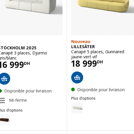
Nouveau
LILLESÄTER
STOCKHOLM 2025
Canapé 5 places, Gunnared
Canapé 3 places, Djurmo
jaune-vert vif
gris/blanc
Prix 18999DH
18 999
Prix 16999DH
16 999
DH
DH
Disponible pour livraison
Disponible pour livraison
Plus d'options
Mi-ferme
LILLESÄTER
Option : LILLESÄTER, Canapé 5 p
lus d'options
STOCKHOLM 2025
Option : STOCKHOLM 2025, Canapé 3 places, Alhamn brun foncé
Option : STOCKHOLM 2025, Canapé 3 places, Alhamn turquoise fonc