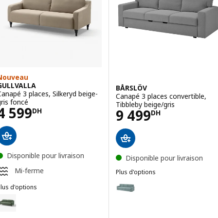
Nouveau
GULLVALLA
BÅRSLÖV
Canapé 3 places, Silkeryd beige-
Canapé 3 places convertible,
gris foncé
Tibbleby beige/gris
Prix 4599DH
4 599
Prix 9499DH
9 499
DH
DH
Disponible pour livraison
Disponible pour livraison
Mi-ferme
Plus d'options
BÅRSLÖV
Option : BÅRSLÖV, Canapé 3 place
lus d'options
GULLVALLA
ption : GULLVALLA, Canapé 3 places, Silkeryd gris vert