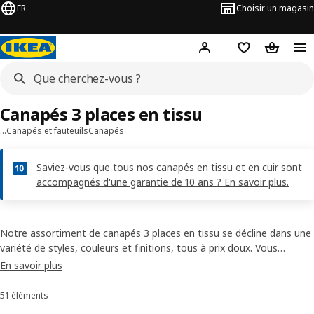
FR
Choisir un magasin
Hej
! Connectez-vous
Favoris
Panier
Canapés 3 places en tissu
…
Canapés et fauteuils
Canapés
Saviez-vous que tous nos canapés en tissu et en cuir sont
accompagnés d'une garantie de 10 ans ? En savoir plus.
Notre assortiment de canapés 3 places en tissu se décline dans une
variété de styles, couleurs et finitions, tous à prix doux. Vous
trouverez forcément celui qui ira dans votre séjour ! La plupart de
En savoir plus
nos canapés en tissu possède une housse amovible et lavable, pour
faciliter l’entretien, ou simplement en changer.
51 éléments
Trier et filtrer