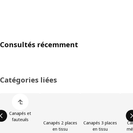
Consultés récemment
Catégories liées
Ignorer la liste des catégories de produits
Canapés et
fauteuils
Canapés 2 places
Canapés 3 places
Ca
en tissu
en tissu
mér