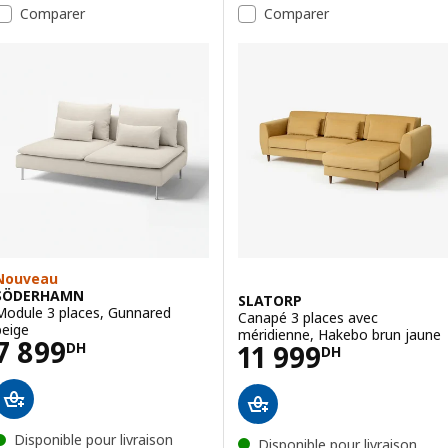
Comparer
Comparer
Option : STOCKHOLM 2025, Canapé 3 places, Alhamn beige
Nouveau
SÖDERHAMN
SLATORP
Module 3 places, Gunnared
Canapé 3 places avec
beige
méridienne, Hakebo brun jaune
Prix 7899DH
7 899
Prix 11999DH
11 999
DH
DH
Disponible pour livraison
Disponible pour livraison