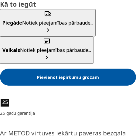
Kā to iegūt
Piegāde
Notiek pieejamības pārbaude...
Veikals
Notiek pieejamības pārbaude...
Pievienot iepirkumu grozam
Preces īpašības
25
25 gadu garantija
Ar METOD virtuves iekārtu paveras bezgala