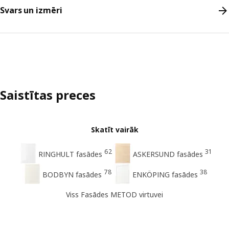
Svars un izmēri
Saistītas preces
Skatīt vairāk
62
31
RINGHULT fasādes
ASKERSUND fasādes
78
38
BODBYN fasādes
ENKÖPING fasādes
Viss Fasādes METOD virtuvei