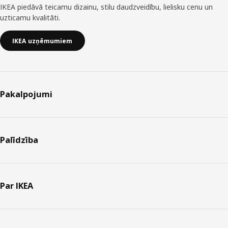
IKEA piedāvā teicamu dizainu, stilu daudzveidību, lielisku cenu un
uzticamu kvalitāti.
IKEA uzņēmumiem
Pakalpojumi
Palīdzība
Par IKEA