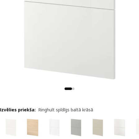
Izvēlies priekša
:
Ringhult spīdīgs baltā krāsā