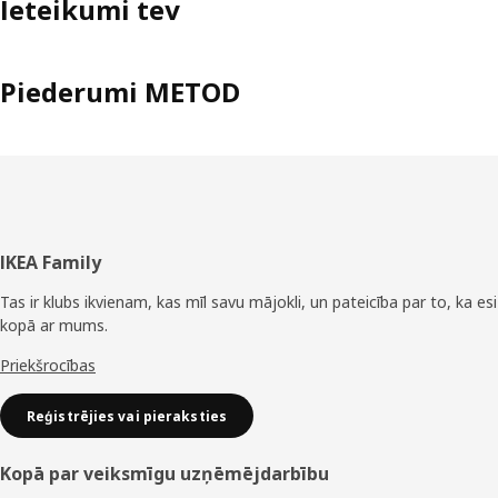
Ieteikumi tev
Piederumi METOD
Kājene
IKEA Family
Tas ir klubs ikvienam, kas mīl savu mājokli, un pateicība par to, ka esi
kopā ar mums.
Priekšrocības
Reģistrējies vai pieraksties
Kopā par veiksmīgu uzņēmējdarbību