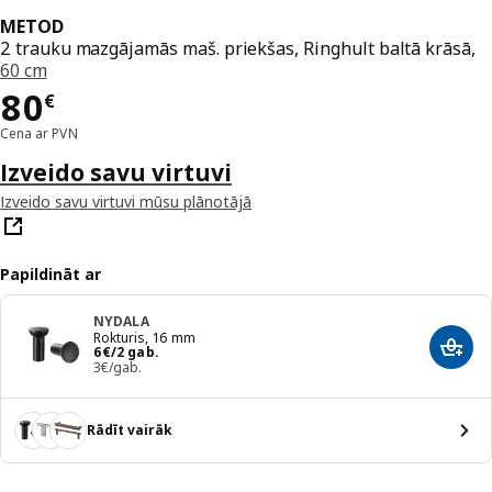
METOD
2 trauku mazgājamās maš. priekšas, Ringhult baltā krāsā,
60 cm
Cena 80€
80
€
Cena ar PVN
Izveido savu virtuvi
Izveido savu virtuvi mūsu plānotājā
Papildināt ar
NYDALA
Rokturis, 16 mm
Cena 6€/2 gab.
6
€
/2 gab.
Pievi
3€/gab.
Rādīt vairāk