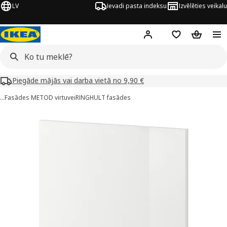
LV
Ievadi pasta indeksu
Izvēlēties veikalu
Hej!
Pierakstīties
Pirkumu saraks
Pirkumu 
Piegāde mājās vai darba vietā no 9,90 €
…
Fasādes METOD virtuvei
RINGHULT fasādes
METOD attēli
 attēlus