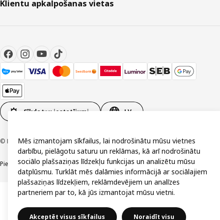
Klientu apkalpošanas vietas
Sīkdatņu iestatījumi
LV
Mēs izmantojam sīkfailus, lai nodrošinātu mūsu vietnes
© Inter IKEA Systems B.V. 1999-2026
darbību, pielāgotu saturu un reklāmas, kā arī nodrošinātu
sociālo plašsaziņas līdzekļu funkcijas un analizētu mūsu
Piekļūstamība
Vispārīgi noteikumi
Privātuma un sīkdatņu politika
Kontakti
datplūsmu. Turklāt mēs dalāmies informācijā ar sociālajiem
plašsaziņas līdzekļiem, reklāmdevējiem un analīzes
partneriem par to, kā jūs izmantojat mūsu vietni.
Akceptēt visus sīkfailus
Noraidīt visu