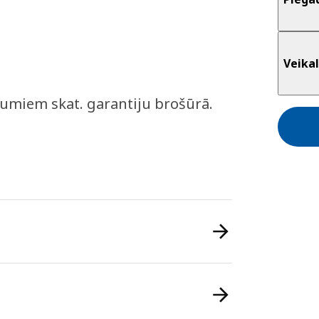
Veikal
kumiem skat. garantiju brošūrā.