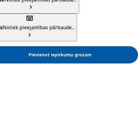
s
Notiek pieejamības pārbaude...
Pievienot iepirkumu grozam