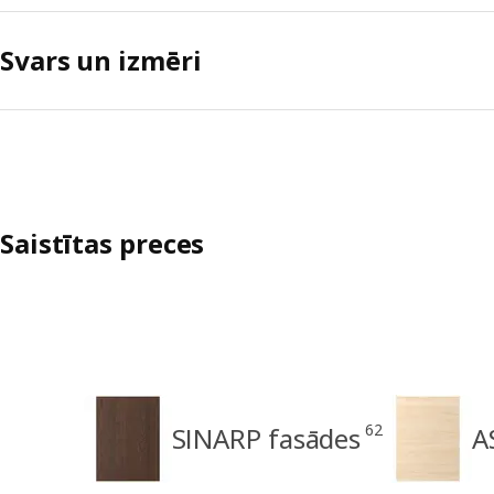
Svars un izmēri
Saistītas preces
62
SINARP fasādes
A