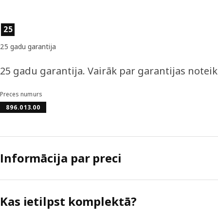
Preces īpašības
25
25 gadu garantija
25 gadu garantija. Vairāk par garantijas notei
Preces numurs
896.013.00
Informācija par preci
Kas ietilpst komplektā?