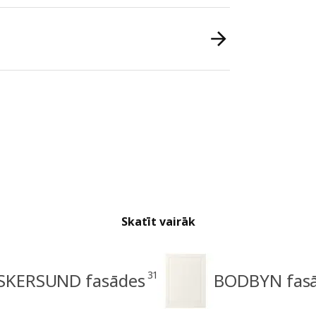
Skatīt vairāk
31
SKERSUND fasādes
BODBYN fas