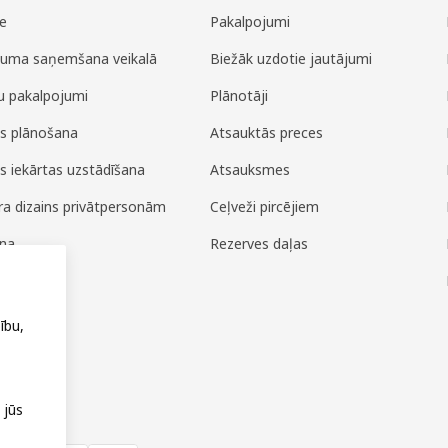
e
Pakalpojumi
juma saņemšana veikalā
Biežāk uzdotie jautājumi
u pakalpojumi
Plānotāji
es plānošana
Atsauktās preces
es iekārtas uzstādīšana
Atsauksmes
era dizains privātpersonām
Ceļveži pircējiem
ana
Rezerves daļas
ža
ību,
 jūs