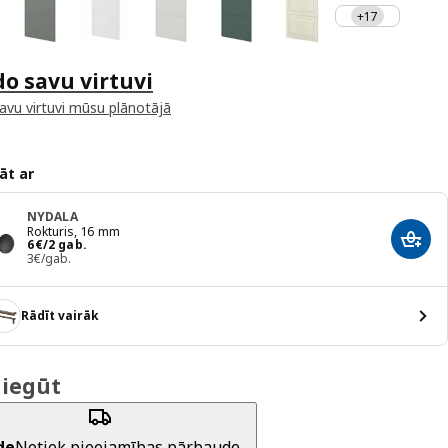
+17
do savu virtuvi
savu virtuvi mūsu plānotājā
āt ar
NYDALA
Rokturis, 16 mm
Cena 6€/2 gab.
6
€
/2 gab.
Pievi
3€/gab.
Rādīt vairāk
 iegūt
de
Notiek pieejamības pārbaude...