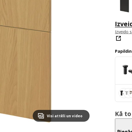
Izvei
Izveido 
Papildin
Kā to
Visi attēli un video
Piegā