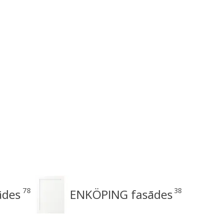
78
38
ādes
ENKÖPING fasādes