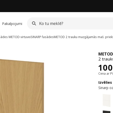
Pakalpojumi
sādes METOD virtuvei
SINARP fasādes
METOD
2 trauku mazgājamās maš. priek
METOD
2 trauk
Cen
100
Cena ar P
Izvēlies
Sinarp oz