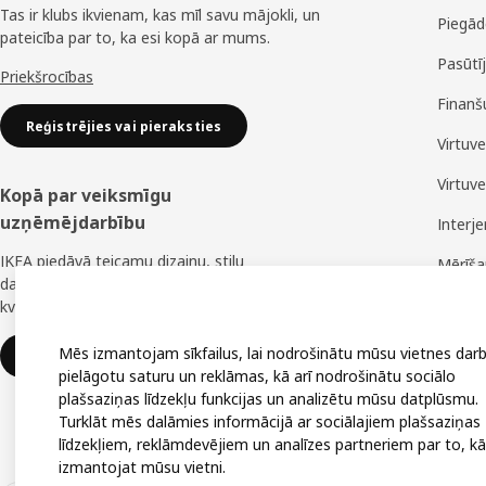
Tas ir klubs ikvienam, kas mīl savu mājokli, un
Piegād
pateicība par to, ka esi kopā ar mums.
Pasūtī
Priekšrocības
Finanš
Reģistrējies vai pieraksties
Virtuv
Virtuv
Kopā par veiksmīgu
uzņēmējdarbību
Interj
IKEA piedāvā teicamu dizainu, stilu
Mērīš
daudzveidību, lielisku cenu un uzticamu
Montā
kvalitāti.
Mēs izmantojam sīkfailus, lai nodrošinātu mūsu vietnes darb
IKEA uzņēmumiem
pielāgotu saturu un reklāmas, kā arī nodrošinātu sociālo
plašsaziņas līdzekļu funkcijas un analizētu mūsu datplūsmu.
Turklāt mēs dalāmies informācijā ar sociālajiem plašsaziņas
līdzekļiem, reklāmdevējiem un analīzes partneriem par to, kā
izmantojat mūsu vietni.