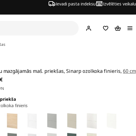
Ievadi pasta indeksu
Izvēlēties veikalu
Hej!
Pierakstīties
Pirkumu saraks
Pirkumu 
šas
u mazgājamās maš. priekšas, Sinarp ozolkoka finieris,
60 cm
a 100€
€
VN
 priekša
olkoka finieris