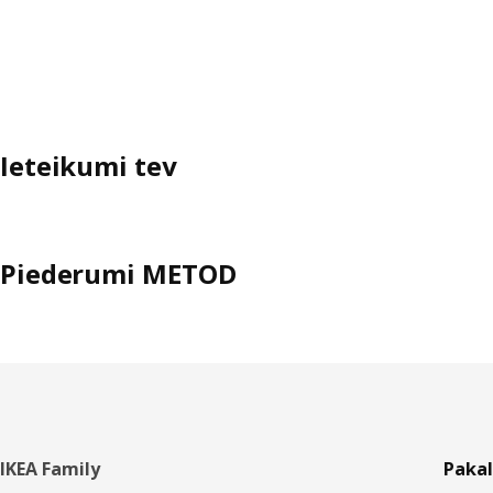
Ieteikumi tev
Piederumi METOD
Kājene
IKEA Family
Paka