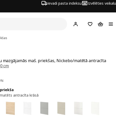
Ievadi pasta indeksu
Izvēlēties veikalu
Hej!
Pierakstīties
Pirkumu saraks
Pirkumu 
ekšas
u mazgājamās maš. priekšas, Nickebo/matētā antracīta
60 cm
a 66€
VN
 priekša
matēts antracīta krāsā