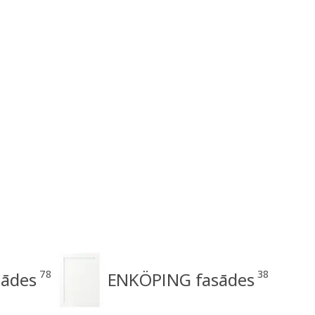
78
38
ādes
ENKÖPING fasādes