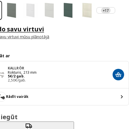
+17
do savu virtuvi
savu virtuvi mūsu plānotājā
āt ar
KALLRÖR
Rokturis, 213 mm
Cena 5€/2 gab.
5
€
/2 gab.
Pievi
2,50€/gab.
Rādīt vairāk
 iegūt