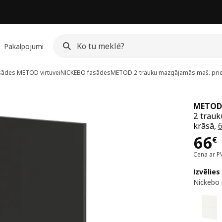
Pakalpojumi
sādes METOD virtuvei
NICKEBO fasādes
METOD
2 trauku mazgājamās maš. pri
METOD
2 trauk
krāsā,
Cen
66
€
Cena ar P
Izvēlies
Nickebo 