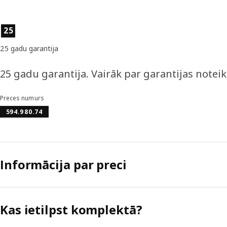
Preces īpašības
25
25 gadu garantija
25 gadu garantija. Vairāk par garantijas notei
Preces numurs
594.980.74
Informācija par preci
Kas ietilpst komplektā?