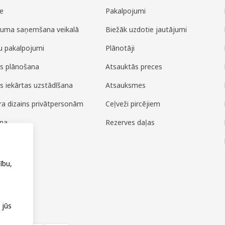
e
Pakalpojumi
juma saņemšana veikalā
Biežāk uzdotie jautājumi
u pakalpojumi
Plānotāji
es plānošana
Atsauktās preces
es iekārtas uzstādīšana
Atsauksmes
era dizains privātpersonām
Ceļveži pircējiem
ana
Rezerves daļas
ža
ību,
 jūs