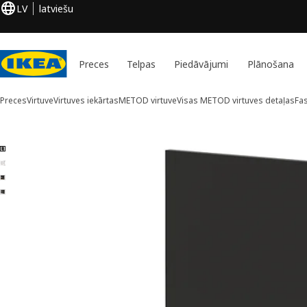
LV
latviešu
Preces
Telpas
Piedāvājumi
Plānošana
Preces
Virtuve
Virtuves iekārtas
METOD virtuve
Visas METOD virtuves detaļas
Fa
4 METOD attēli
aist attēlus