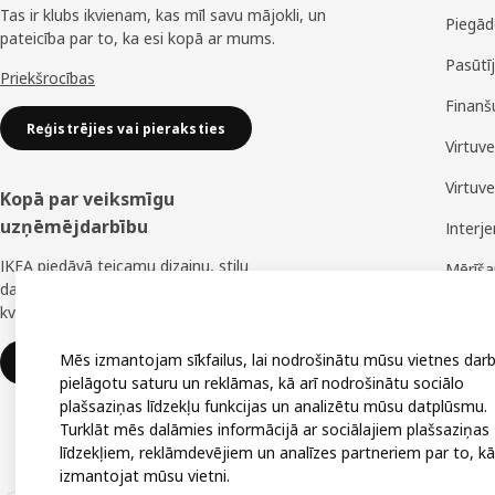
Tas ir klubs ikvienam, kas mīl savu mājokli, un
Piegād
pateicība par to, ka esi kopā ar mums.
Pasūtī
Priekšrocības
Finanš
Reģistrējies vai pieraksties
Virtuv
Virtuv
Kopā par veiksmīgu
uzņēmējdarbību
Interj
IKEA piedāvā teicamu dizainu, stilu
Mērīš
daudzveidību, lielisku cenu un uzticamu
Montā
kvalitāti.
Mēs izmantojam sīkfailus, lai nodrošinātu mūsu vietnes darb
IKEA uzņēmumiem
pielāgotu saturu un reklāmas, kā arī nodrošinātu sociālo
plašsaziņas līdzekļu funkcijas un analizētu mūsu datplūsmu.
Turklāt mēs dalāmies informācijā ar sociālajiem plašsaziņas
līdzekļiem, reklāmdevējiem un analīzes partneriem par to, kā
izmantojat mūsu vietni.