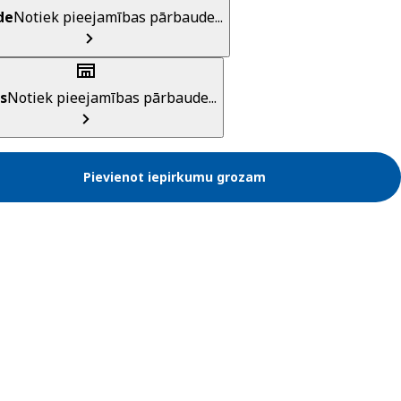
de
Notiek pieejamības pārbaude...
s
Notiek pieejamības pārbaude...
Pievienot iepirkumu grozam