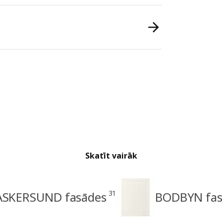
Skatīt vairāk
31
ASKERSUND fasādes
BODBYN fas