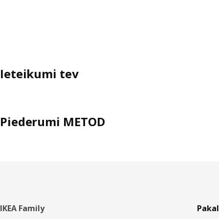
Ieteikumi tev
Piederumi METOD
Kājene
IKEA Family
Paka