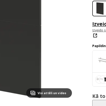
Izvei
Izveido 
Papildin
Visi attēli un video
Kā to