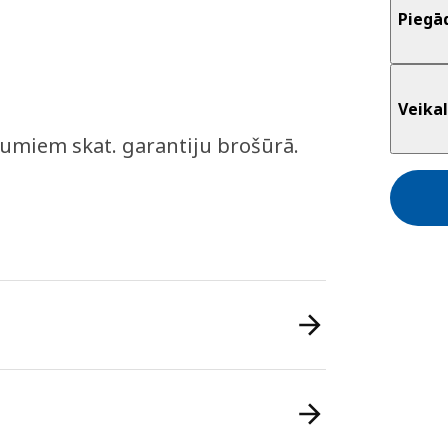
Piegā
Veikal
kumiem skat. garantiju brošūrā.