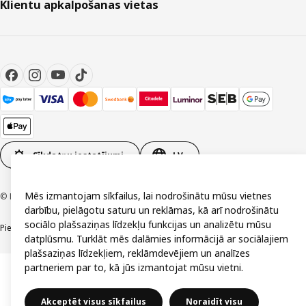
Klientu apkalpošanas vietas
Sīkdatņu iestatījumi
LV
Mēs izmantojam sīkfailus, lai nodrošinātu mūsu vietnes
© Inter IKEA Systems B.V. 1999-2026
darbību, pielāgotu saturu un reklāmas, kā arī nodrošinātu
sociālo plašsaziņas līdzekļu funkcijas un analizētu mūsu
Piekļūstamība
Vispārīgi noteikumi
Privātuma un sīkdatņu politika
Kontakti
datplūsmu. Turklāt mēs dalāmies informācijā ar sociālajiem
plašsaziņas līdzekļiem, reklāmdevējiem un analīzes
partneriem par to, kā jūs izmantojat mūsu vietni.
Akceptēt visus sīkfailus
Noraidīt visu