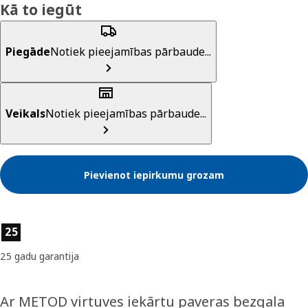
Kā to iegūt
Piegāde
Notiek pieejamības pārbaude...
Veikals
Notiek pieejamības pārbaude...
Pievienot iepirkumu grozam
Preces īpašības
25
25 gadu garantija
Ar METOD virtuves iekārtu paveras bezgala