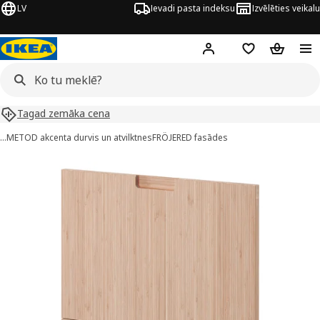
LV
Ievadi pasta indeksu
Izvēlēties veikalu
Hej!
Pierakstīties
Pirkumu saraks
Pirkumu 
Tagad zemāka cena
…
METOD akcenta durvis un atvilktnes
FRÖJERED fasādes
METOD attēli
 attēlus