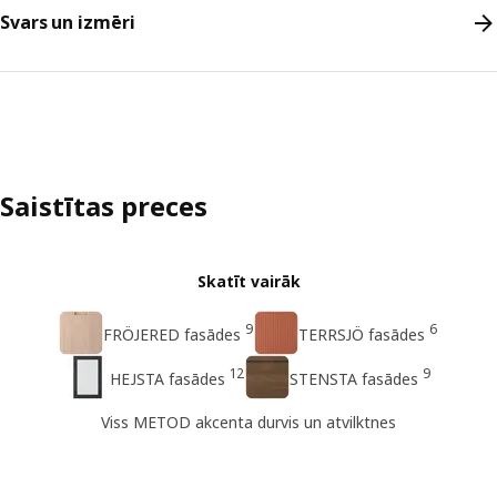
Svars un izmēri
Saistītas preces
Skatīt vairāk
9
6
FRÖJERED fasādes
TERRSJÖ fasādes
12
9
HEJSTA fasādes
STENSTA fasādes
Viss METOD akcenta durvis un atvilktnes