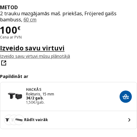
METOD
2 trauku mazgājamās maš. priekšas, Fröjered gaišs
bambuss,
60 cm
Cena 100€
100
€
Cena ar PVN
Izveido savu virtuvi
Izveido savu virtuvi mūsu plānotājā
Papildināt ar
HACKÅS
Rokturis, 15 mm
Cena 3€/2 gab.
3
€
/2 gab.
Pievi
1,50€/gab.
Rādīt vairāk