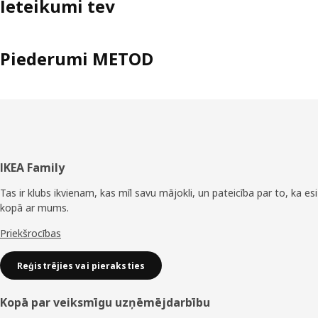
Ieteikumi tev
Piederumi METOD
Kājene
IKEA Family
Tas ir klubs ikvienam, kas mīl savu mājokli, un pateicība par to, ka esi
kopā ar mums.
Priekšrocības
Reģistrējies vai pieraksties
Kopā par veiksmīgu uzņēmējdarbību