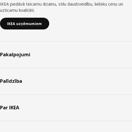
IKEA piedāvā teicamu dizainu, stilu daudzveidību, lielisku cenu un
uzticamu kvalitāti.
IKEA uzņēmumiem
Pakalpojumi
Palīdzība
Par IKEA