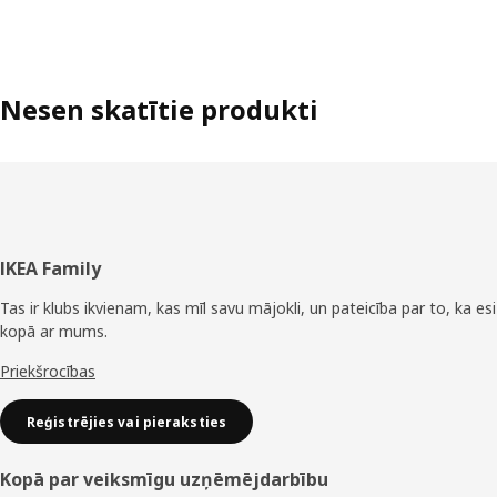
Nesen skatītie produkti
Kājene
IKEA Family
Tas ir klubs ikvienam, kas mīl savu mājokli, un pateicība par to, ka esi
kopā ar mums.
Priekšrocības
Reģistrējies vai pieraksties
Kopā par veiksmīgu uzņēmējdarbību