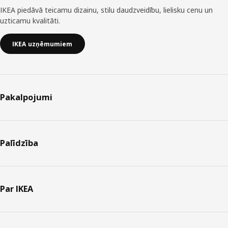
IKEA piedāvā teicamu dizainu, stilu daudzveidību, lielisku cenu un
uzticamu kvalitāti.
IKEA uzņēmumiem
Pakalpojumi
Palīdzība
Par IKEA