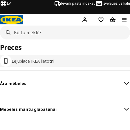
LV
Ievadi pasta indeksu
Izvēlēties veikalu
Hej!
Pierakstīties
Pirkumu saraks
Pirkumu 
Preces
Lejuplādē IKEA lietotni
Āra mēbeles
Mēbeles mantu glabāšanai