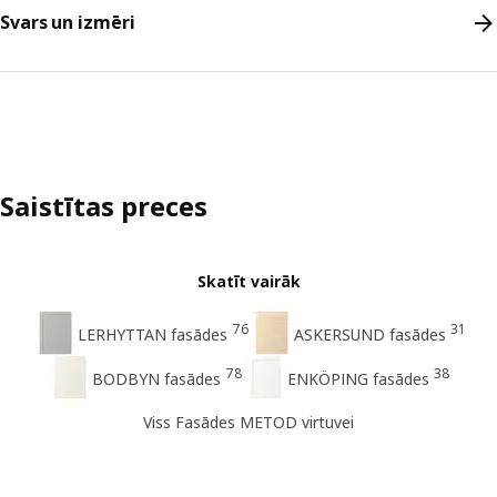
Svars un izmēri
Saistītas preces
Skatīt vairāk
76
31
LERHYTTAN fasādes
ASKERSUND fasādes
78
38
BODBYN fasādes
ENKÖPING fasādes
Viss Fasādes METOD virtuvei