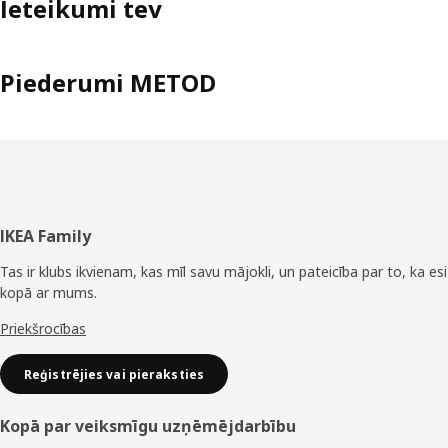
Ieteikumi tev
Piederumi METOD
Kājene
IKEA Family
Tas ir klubs ikvienam, kas mīl savu mājokli, un pateicība par to, ka esi
kopā ar mums.
Priekšrocības
Reģistrējies vai pieraksties
Kopā par veiksmīgu uzņēmējdarbību