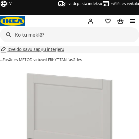
LV
Ievadi pasta indeksu
Izvēlēties veikalu
Hej!
Pierakstīties
Pirkumu saraks
Pirkumu 
Izveido savu sapņu interjeru
…
Fasādes METOD virtuvei
LERHYTTAN fasādes
METOD attēli
 attēlus