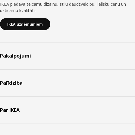
IKEA piedāvā teicamu dizainu, stilu daudzveidību, lielisku cenu un
uzticamu kvalitāti.
IKEA uzņēmumiem
Pakalpojumi
Palīdzība
Par IKEA