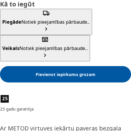
Kā to iegūt
Piegāde
Notiek pieejamības pārbaude...
Veikals
Notiek pieejamības pārbaude...
Pievienot iepirkumu grozam
Preces īpašības
25
25 gadu garantija
Ar METOD virtuves iekārtu paveras bezgala