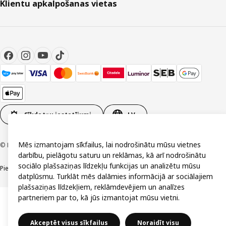
Klientu apkalpošanas vietas
Sīkdatņu iestatījumi
LV
Mēs izmantojam sīkfailus, lai nodrošinātu mūsu vietnes
© Inter IKEA Systems B.V. 1999-2026
darbību, pielāgotu saturu un reklāmas, kā arī nodrošinātu
sociālo plašsaziņas līdzekļu funkcijas un analizētu mūsu
Piekļūstamība
Vispārīgi noteikumi
Privātuma un sīkdatņu politika
Kontakti
datplūsmu. Turklāt mēs dalāmies informācijā ar sociālajiem
plašsaziņas līdzekļiem, reklāmdevējiem un analīzes
partneriem par to, kā jūs izmantojat mūsu vietni.
Akceptēt visus sīkfailus
Noraidīt visu