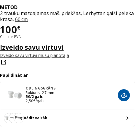
METOD
2 trauku mazgājamās maš. priekšas, Lerhyttan gaiši pelēkā
krāsā,
60 cm
Cena 100€
100
€
Cena ar PVN
Izveido savu virtuvi
Izveido savu virtuvi mūsu plānotājā
Papildināt ar
ODLINGSGRÄNS
Rokturis, 27 mm
Cena 5€/2 gab.
5
€
/2 gab.
Pievi
2,50€/gab.
Rādīt vairāk