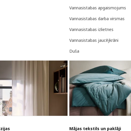
Vannasistabas apgaismojums
Vannasistabas darba virsmas
Vannasistabas izlietnes
Vannasistabas jaucējkrāni
Duša
zijas
Mājas tekstils un paklāji