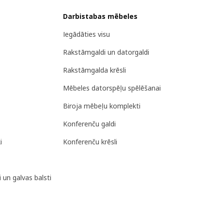
Darbistabas mēbeles
Iegādāties visu
Rakstāmgaldi un datorgaldi
Rakstāmgalda krēsli
Mēbeles datorspēļu spēlēšanai
Biroja mēbeļu komplekti
Konferenču galdi
i
Konferenču krēsli
 un galvas balsti