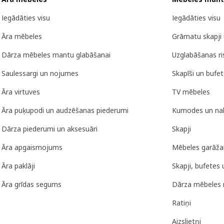
Iegādāties visu
Iegādāties visu
Āra mēbeles
Grāmatu skapji 
Dārza mēbeles mantu glabāšanai
Uzglabāšanas r
Saulessargi un nojumes
Skapīši un bufe
Āra virtuves
TV mēbeles
Āra puķupodi un audzēšanas piederumi
Kumodes un nak
Dārza piederumi un aksesuāri
Skapji
Āra apgaismojums
Mēbeles garāža
Āra paklāji
Skapji, bufetes 
Āra grīdas segums
Dārza mēbeles 
Ratiņi
Aizslietņi