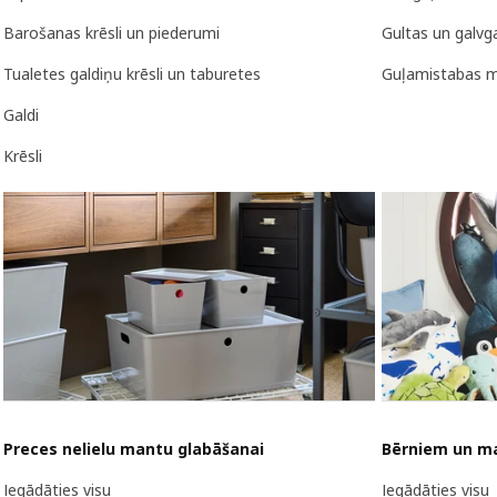
Barošanas krēsli un piederumi
Gultas un galvga
Tualetes galdiņu krēsli un taburetes
Guļamistabas m
Galdi
Krēsli
Preces nelielu mantu glabāšanai
Bērniem un m
Iegādāties visu
Iegādāties visu