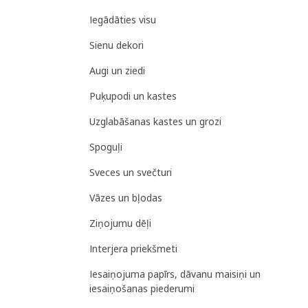
Iegādāties visu
Sienu dekori
Augi un ziedi
Puķupodi un kastes
Uzglabāšanas kastes un grozi
Spoguļi
Sveces un svečturi
Vāzes un bļodas
Ziņojumu dēļi
Interjera priekšmeti
Iesaiņojuma papīrs, dāvanu maisiņi un
iesaiņošanas piederumi