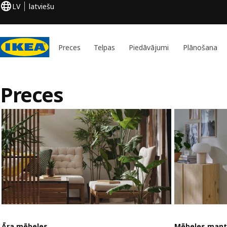
LV
latviešu
Preces
Telpas
Piedāvājumi
Plānošana
Preces
Āra mēbeles
Mēbeles mant