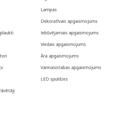
Lampas
Dekoratīvais apgaismojums
plaukti
Iebūvējamais apgaismojums
Viedais apgaismojums
tori
Āra apgaismojums
ņi
Vannasistabas apgaismojums
LED spuldzes
žāvētāji