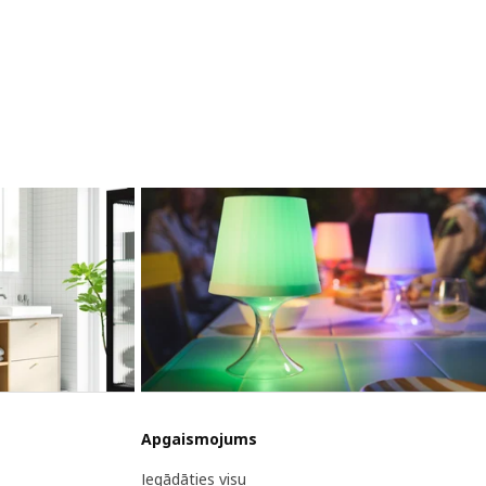
Apgaismojums
Iegādāties visu