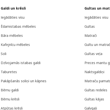
Galdi un krēsli
Gultas un mat
Iegādāties visu
Iegādāties visu
Ēdamistabas mēbeles
Gultas
Bāra mēbeles
Matrači
Kafejnīcu mēbeles
Gultu un matra
Soli
Gultas veļa
Dzīvojamās istabas galdi
Preces mantu g
Taburetes
Naktsgaldiņi
Pakāpšanās soliņi un kāpnes
Matraču pamat
Bērnu galdi
Gultas redeles
Bērnu krēsli
Gultas kājas
Atpūtas krēsli
Galvgaļi