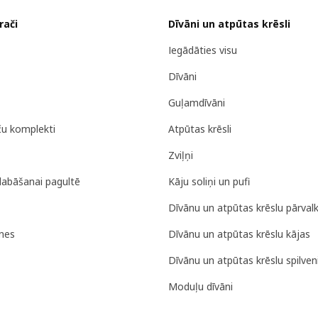
rači
Dīvāni un atpūtas krēsli
Iegādāties visu
Dīvāni
Guļamdīvāni
ču komplekti
Atpūtas krēsli
Zviļņi
labāšanai pagultē
Kāju soliņi un pufi
Dīvānu un atpūtas krēslu pārvalk
nes
Dīvānu un atpūtas krēslu kājas
Dīvānu un atpūtas krēslu spilveni
Moduļu dīvāni