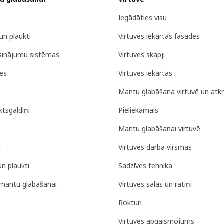
Iegādāties visu
un plaukti
Virtuves iekārtas fasādes
isinājumu sistēmas
Virtuves skapji
tes
Virtuves iekārtas
Mantu glabāšana virtuvē un atk
tsgaldiņi
Pieliekamais
Mantu glabāšanai virtuvē
i
Virtuves darba virsmas
un plaukti
Sadzīves tehnika
mantu glabāšanai
Virtuves salas un ratiņi
Rokturi
Virtuves apgaismojums