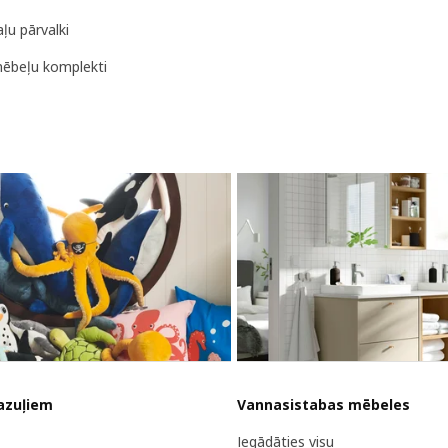
ļu pārvalki
ēbeļu komplekti
azuļiem
Vannasistabas mēbeles
Iegādāties visu