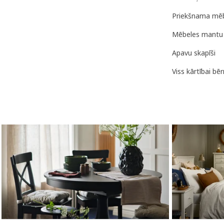
Priekšnama mēb
Mēbeles mantu 
Apavu skapīši
Viss kārtībai bē