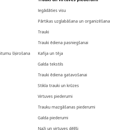
Iegādāties visu
Pārtikas uzglabāšana un organizēšana
Trauki
Trauki ēdiena pasniegšanai
ritumu šķirošana
Kafija un tēja
Galda tekstils
Trauki ēdiena gatavošanai
Stikla trauki un krūzes
Virtuves piederumi
Trauku mazgāšanas piederumi
Galda piederumi
Naži un virtuves dēlīši