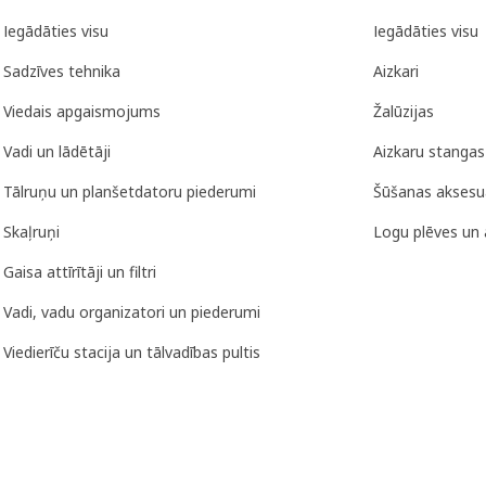
Iegādāties visu
Iegādāties visu
Sadzīves tehnika
Aizkari
Viedais apgaismojums
Žalūzijas
Vadi un lādētāji
Aizkaru stangas
Tālruņu un planšetdatoru piederumi
Šūšanas aksesu
Skaļruņi
Logu plēves un 
Gaisa attīrītāji un filtri
Vadi, vadu organizatori un piederumi
Viedierīču stacija un tālvadības pultis