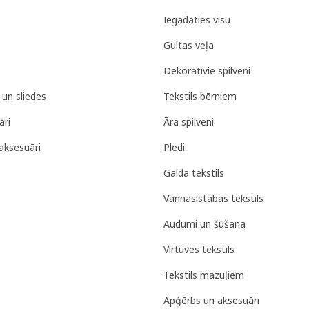
Iegādāties visu
Gultas veļa
Dekoratīvie spilveni
 un sliedes
Tekstils bērniem
āri
Āra spilveni
aksesuāri
Pledi
Galda tekstils
Vannasistabas tekstils
Audumi un šūšana
Virtuves tekstils
Tekstils mazuļiem
Apģērbs un aksesuāri