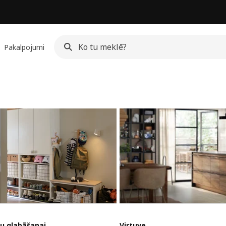
Pakalpojumi
u glabāšanai
Virtuve