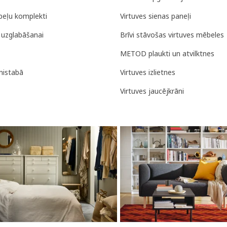
eļu komplekti
Virtuves sienas paneļi
uzglabāšanai
Brīvi stāvošas virtuves mēbeles
METOD plaukti un atvilktnes
rnistabā
Virtuves izlietnes
Virtuves jaucējkrāni