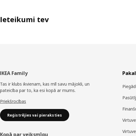
Ieteikumi tev
Kājene
IKEA Family
Paka
Tas ir klubs ikvienam, kas mīl savu mājokli, un
Piegād
pateicība par to, ka esi kopā ar mums.
Pasūtī
Priekšrocības
Finanš
Reģistrējies vai pieraksties
Virtuv
Virtuv
Kopā par veiksmīgu