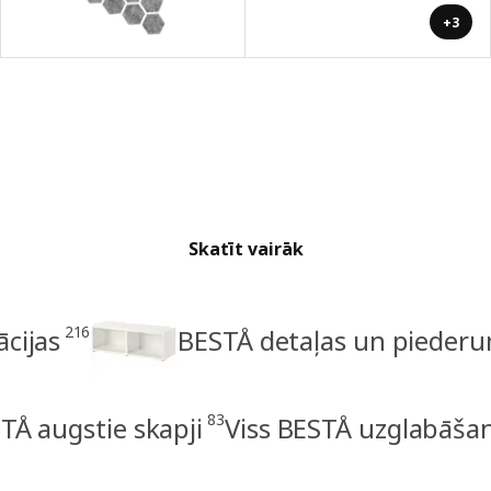
+3
Skatīt vairāk
216
cijas
BESTÅ detaļas un piederu
83
TÅ augstie skapji
Viss BESTÅ uzglabāša