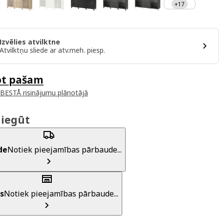
+17
Izvēlies atvilktne
Atvilktņu sliede ar atv.meh. piesp.
ot pašam
 BESTÅ risinājumu plānotājā
 iegūt
de
Notiek pieejamības pārbaude...
s
Notiek pieejamības pārbaude...