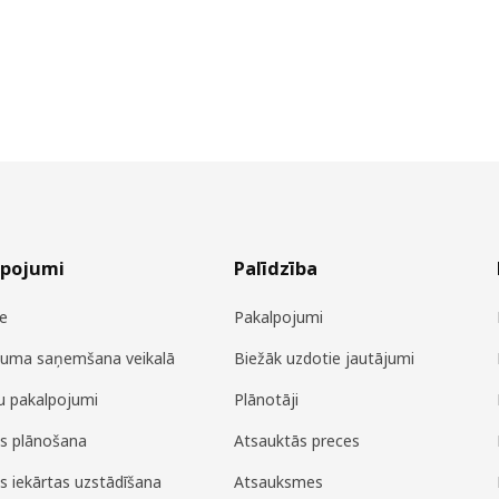
lpojumi
Palīdzība
e
Pakalpojumi
juma saņemšana veikalā
Biežāk uzdotie jautājumi
u pakalpojumi
Plānotāji
es plānošana
Atsauktās preces
es iekārtas uzstādīšana
Atsauksmes