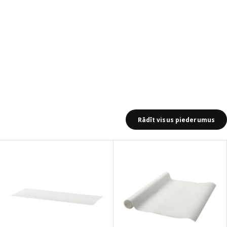
Rādīt visus piederumus