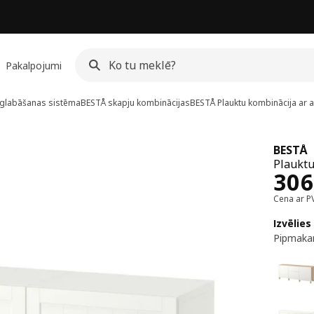
Pakalpojumi
glabāšanas sistēma
BESTÅ skapju kombinācijas
BESTÅ
Plauktu kombinācija ar a
BESTÅ
Plauktu
Cen
306
Cena ar P
Izvēlies
Pipmakar