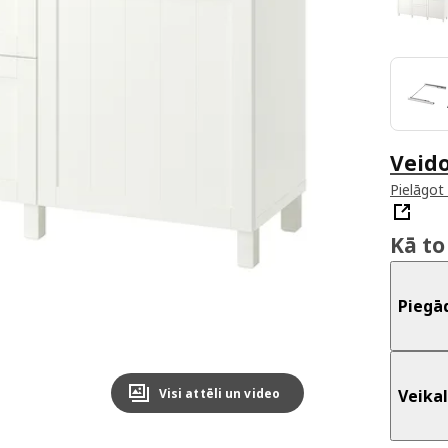
Veid
Pielāgot
Kā to
Piegā
Veikal
Visi attēli un video