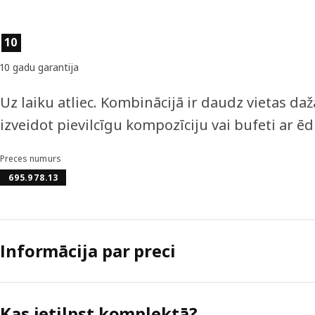
Preces īpašības
10
10 gadu garantija
Uz laiku atliec. Kombinācijā ir daudz vietas 
izveidot pievilcīgu kompozīciju vai bufeti ar ē
Preces numurs
695.978.13
Informācija par preci
Kas ietilpst komplektā?