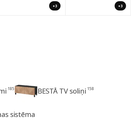
+3
+3
185
158
mi
BESTÅ TV soliņi
nas sistēma