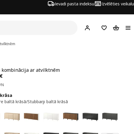
Ievadi pasta indeksu
Izvēlēties veikalu
Hej!
Pierakstīties
Pirkumu saraks
Pirkumu 
tvilktnēm
 kombinācija ar atvilktnēm
a 306€
€
VN
 krāsa
e baltā krāsā/Stubbarp baltā krāsā