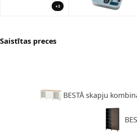
+3
Saistītas preces
BESTÅ skapju kombinā
BES