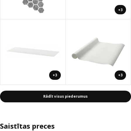
+3
+3
+3
Rādīt visus piederumus
Saistītas preces