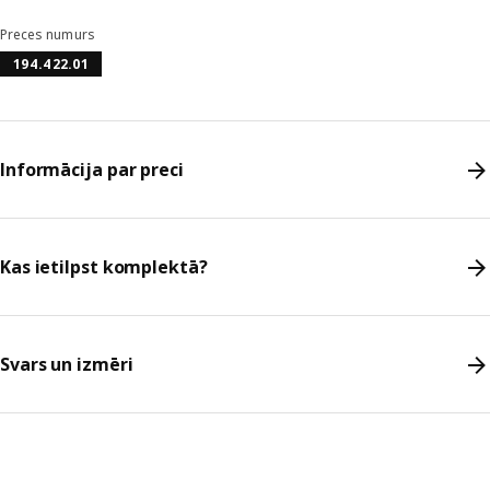
Preces numurs
194.422.01
Informācija par preci
Kas ietilpst komplektā?
Svars un izmēri