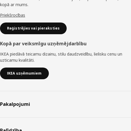
kopā ar mums.
Priekšrocības
Reģistrējies vai pieraksties
Kopā par veiksmīgu uzņēmējdarbību
IKEA piedāvā teicamu dizainu, stilu daudzveidību, lielisku cenu un
uzticamu kvalitāti.
IKEA uzņēmumiem
Pakalpojumi
Palīdzība