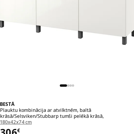
BESTÅ
Plauktu kombinācija ar atvilktnēm, baltā
krāsā/Selsviken/Stubbarp tumši pelēkā krāsā,
180x42x74 cm
Cena 306€
306
€