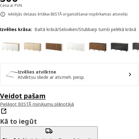
Cena ar PVN
Iekšējās detaļas ērtākai BESTÅ organizēšanai nopērkamas atsevišķi.
Izvēlies krāsa
:
Baltā krāsā/Selsviken/Stubbarp tumši pelēkā krāsā
Izvēlies atvilktne
Atvilktņu sliede ar atv.meh. piesp.
Veidot pašam
Pielāgot BESTÅ risinājumu plānotājā
Kā to iegūt