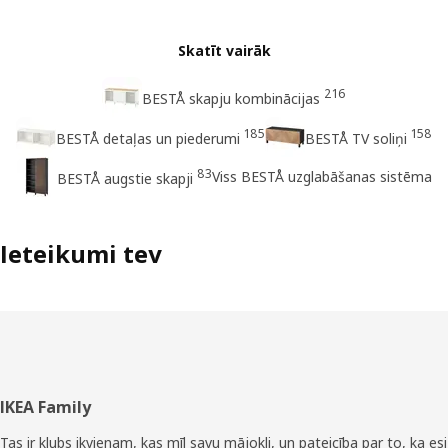
Skatīt vairāk
216
BESTÅ skapju kombinācijas
185
158
BESTÅ detaļas un piederumi
BESTÅ TV soliņi
83
Viss BESTÅ uzglabāšanas sistēma
BESTÅ augstie skapji
Ieteikumi tev
Kājene
IKEA Family
Tas ir klubs ikvienam, kas mīl savu mājokli, un pateicība par to, ka esi