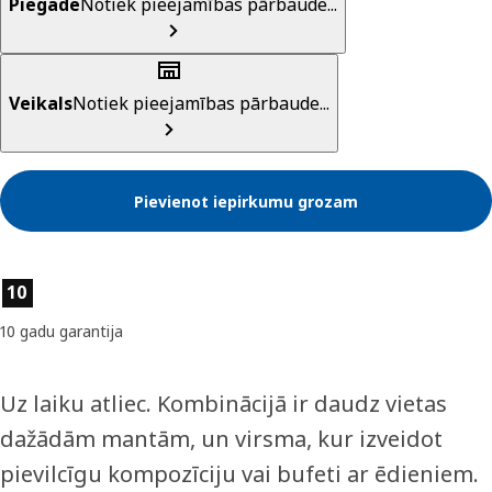
Piegāde
Notiek pieejamības pārbaude...
Veikals
Notiek pieejamības pārbaude...
Pievienot iepirkumu grozam
Preces īpašības
10
10 gadu garantija
Uz laiku atliec. Kombinācijā ir daudz vietas
dažādām mantām, un virsma, kur izveidot
pievilcīgu kompozīciju vai bufeti ar ēdieniem.