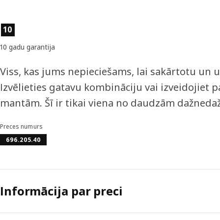
Preces īpašības
10
10 gadu garantija
Viss, kas jums nepieciešams, lai sakārtotu un
Izvēlieties gatavu kombināciju vai izveidojiet 
mantām. Šī ir tikai viena no daudzām dažned
Preces numurs
696.205.40
Informācija par preci