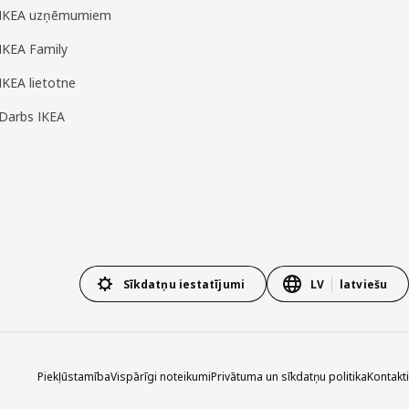
IKEA uzņēmumiem
IKEA Family
IKEA lietotne
Darbs IKEA
Sīkdatņu iestatījumi
LV
latviešu
Piekļūstamība
Vispārīgi noteikumi
Privātuma un sīkdatņu politika
Kontakti