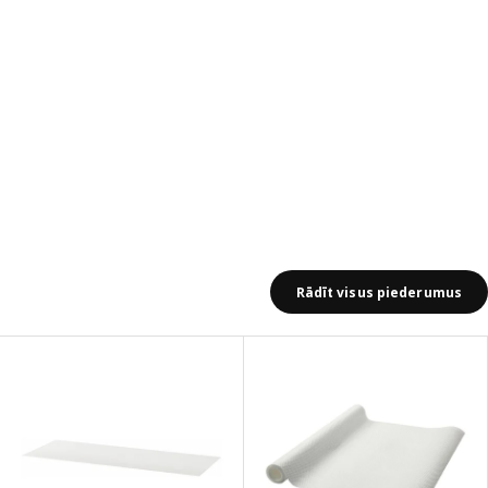
Rādīt visus piederumus