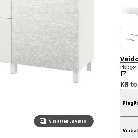
Veid
Pielāgot
Kā to
Piegā
Visi attēli un video
Veikal