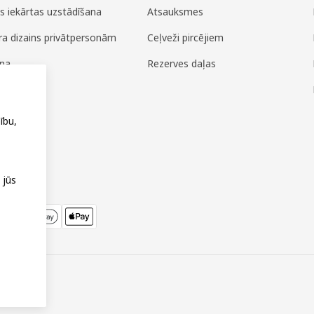
es iekārtas uzstādīšana
Atsauksmes
era dizains privātpersonām
Ceļveži pircējiem
ana
Rezerves daļas
ža
ību,
 jūs