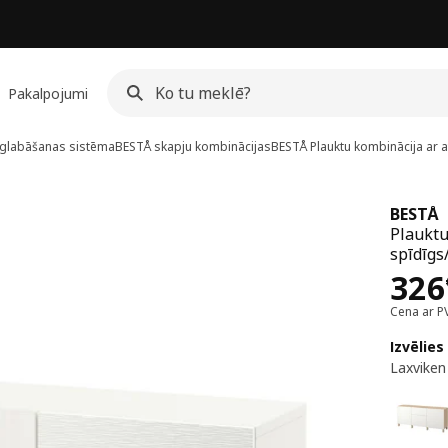
Pakalpojumi
glabāšanas sistēma
BESTÅ skapju kombinācijas
BESTÅ
Plauktu kombinācija ar a
BESTÅ
Plauktu
spīdīgs
Cen
326
Cena ar P
Izvēlies
Laxviken 