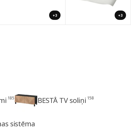
+3
+3
185
158
mi
BESTÅ TV soliņi
nas sistēma