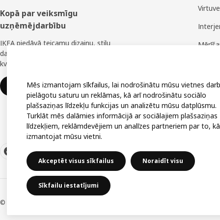
Virtuv
Kopā par veiksmīgu
uzņēmējdarbību
Interj
IKEA piedāvā teicamu dizainu, stilu
Mērīš
daudzveidību, lielisku cenu un uzticamu
Montā
kvalitāti.
Mēs izmantojam sīkfailus, lai nodrošinātu mūsu vietnes darb
IKEA uzņēmumiem
pielāgotu saturu un reklāmas, kā arī nodrošinātu sociālo
plašsaziņas līdzekļu funkcijas un analizētu mūsu datplūsmu.
Turklāt mēs dalāmies informācijā ar sociālajiem plašsaziņas
līdzekļiem, reklāmdevējiem un analīzes partneriem par to, kā
izmantojat mūsu vietni.
Akceptēt visus sīkfailus
Noraidīt visu
Sīkfailu iestatījumi
© Inter IKEA Systems B.V. 1999-2026