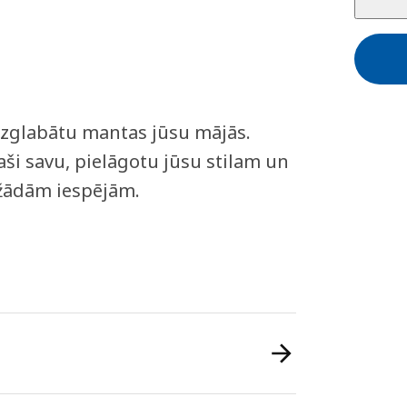
 uzglabātu mantas jūsu mājās.
paši savu, pielāgotu jūsu stilam un
ažādām iespējām.