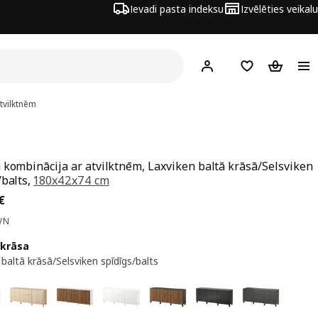
Ievadi pasta indeksu
Izvēlēties veikalu
Hej!
Pierakstīties
Pirkumu saraks
Pirkumu 
tvilktnēm
 kombinācija ar atvilktnēm, Laxviken baltā krāsā/Selsviken
/balts,
180x42x74 cm
a 326€
€
VN
 krāsa
baltā krāsā/Selsviken spīdīgs/balts