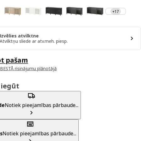
+17
Izvēlies atvilktne
Atvilktņu sliede ar atv.meh. piesp.
ot pašam
 BESTÅ risinājumu plānotājā
 iegūt
de
Notiek pieejamības pārbaude...
s
Notiek pieejamības pārbaude...