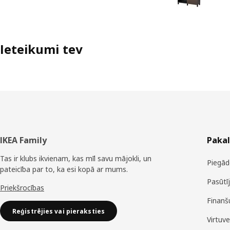
Ieteikumi tev
Kājene
IKEA Family
Paka
Tas ir klubs ikvienam, kas mīl savu mājokli, un
Piegād
pateicība par to, ka esi kopā ar mums.
Pasūtī
Priekšrocības
Finanš
Reģistrējies vai pieraksties
Virtuv