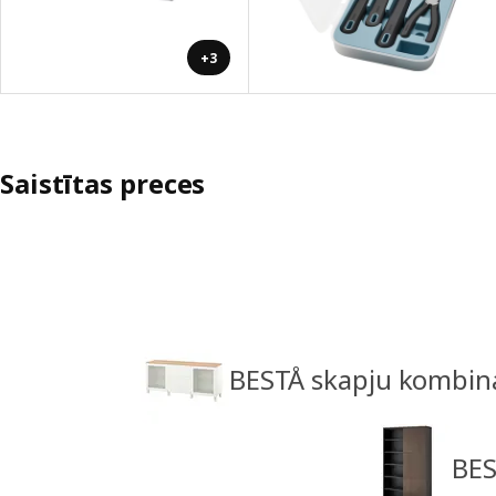
+3
Saistītas preces
BESTÅ skapju kombinā
BES