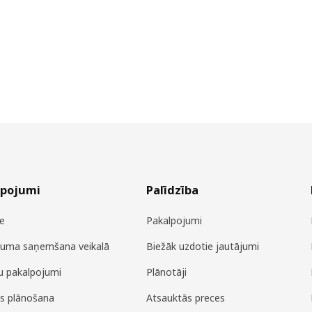
lpojumi
Palīdzība
e
Pakalpojumi
juma saņemšana veikalā
Biežāk uzdotie jautājumi
u pakalpojumi
Plānotāji
es plānošana
Atsauktās preces