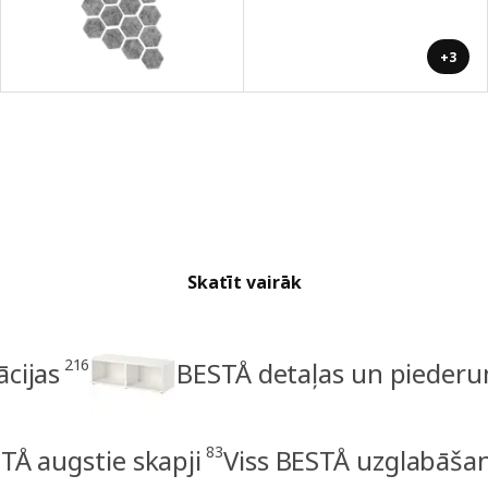
+3
Skatīt vairāk
216
cijas
BESTÅ detaļas un piederu
83
TÅ augstie skapji
Viss BESTÅ uzglabāša