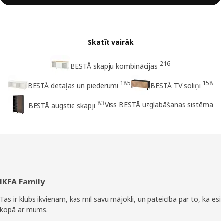
Skatīt vairāk
216
BESTÅ skapju kombinācijas
185
158
BESTÅ detaļas un piederumi
BESTÅ TV soliņi
83
Viss BESTÅ uzglabāšanas sistēma
BESTÅ augstie skapji
Kājene
IKEA Family
Tas ir klubs ikvienam, kas mīl savu mājokli, un pateicība par to, ka esi
kopā ar mums.