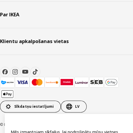
Par IKEA
Klientu apkalpošanas vietas
Sīkdatņu iestatījumi
LV
© Inter IKEA Systems B.V. 1999-2026
Mēs izmantojam sīkfailus, lai nodrošinātu mūsu vietnes