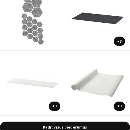
+3
+3
+3
Rādīt visus piederumus