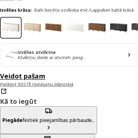
Izvēlies krāsa
:
Balti beicēta ozolkoka imit./Lappviken baltā krāsā
Izvēlies atvilktne
Atvilktņu sliede ar atv.meh. piesp.
Veidot pašam
Pielāgot BESTÅ risinājumu plānotājā
Kā to iegūt
Piegāde
Notiek pieejamības pārbaude...