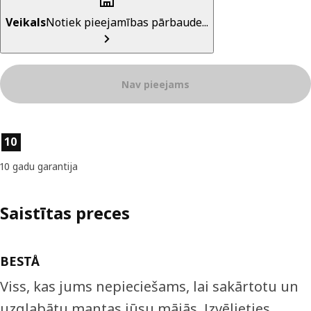
Veikals
Notiek pieejamības pārbaude...
Nav pieejams
Preces īpašības
10
10 gadu garantija
Saistītas preces
BESTÅ
Viss, kas jums nepieciešams, lai sakārtotu un
uzglabātu mantas jūsu mājās. Izvēlieties