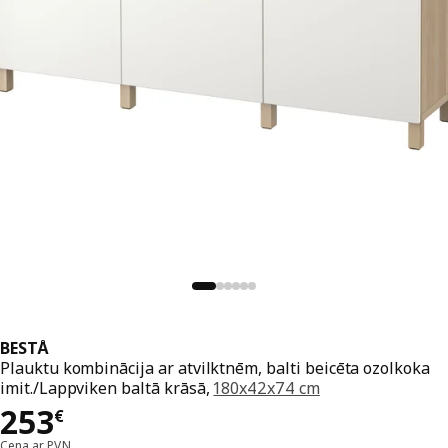
BESTÅ
Plauktu kombinācija ar atvilktnēm, balti beicēta ozolkoka
imit./Lappviken baltā krāsā,
180x42x74 cm
Cena 253€
253
€
Cena ar PVN