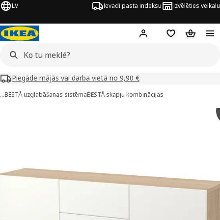
LV
Ievadi pasta indeksu
Izvēlēties veikalu
Hej!
Pierakstīties
Pirkumu saraks
Pirkumu 
Piegāde mājās vai darba vietā no 9,90 €
…
BESTÅ uzglabāšanas sistēma
BESTÅ skapju kombinācijas
ESTÅ attēli
 attēlus