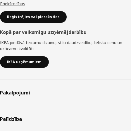
Priekšrocības
Reģistrējies vai pieraksties
Kopā par veiksmīgu uzņēmējdarbību
IKEA piedāvā teicamu dizainu, stilu daudzveidību, lielisku cenu un
uzticamu kvalitāti.
IKEA uzņēmumiem
Pakalpojumi
Palīdzība