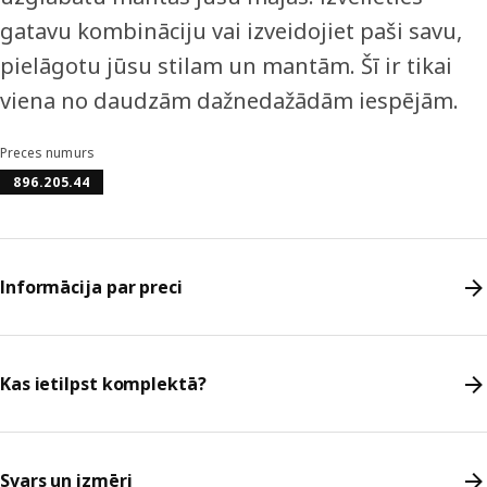
gatavu kombināciju vai izveidojiet paši savu,
pielāgotu jūsu stilam un mantām. Šī ir tikai
viena no daudzām dažnedažādām iespējām.
Preces numurs
896.205.44
Informācija par preci
Kas ietilpst komplektā?
Svars un izmēri