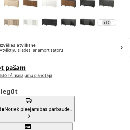
+17
Izvēlies atvilktne
Atvilktņu sliedes, ar amortizatoru
ot pašam
 BESTÅ risinājumu plānotājā
 iegūt
de
Notiek pieejamības pārbaude...