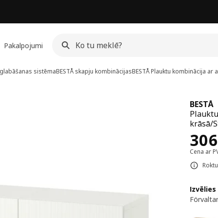
Pakalpojumi
glabāšanas sistēma
BESTÅ skapju kombinācijas
BESTÅ
Plauktu kombinācija ar a
BESTÅ
Plauktu
krāsā/S
Cen
306
Cena ar P
Roktu
Izvēlies
Förvalta