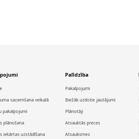
lpojumi
Palīdzība
e
Pakalpojumi
juma saņemšana veikalā
Biežāk uzdotie jautājumi
u pakalpojumi
Plānotāji
es plānošana
Atsauktās preces
es iekārtas uzstādīšana
Atsauksmes