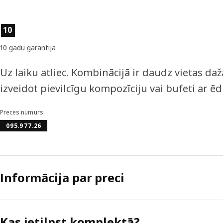
Preces īpašības
10
10 gadu garantija
Uz laiku atliec. Kombinācijā ir daudz vietas 
izveidot pievilcīgu kompozīciju vai bufeti ar ē
Preces numurs
095.977.26
Informācija par preci
Kas ietilpst komplektā?