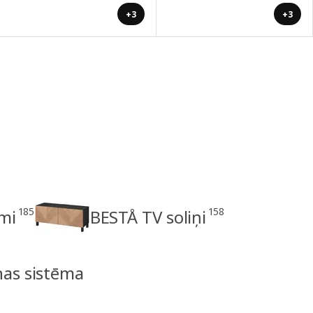
+3
+3
185
158
mi
BESTÅ TV soliņi
nas sistēma