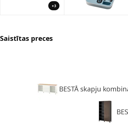
+3
Saistītas preces
BESTÅ skapju kombinā
BES