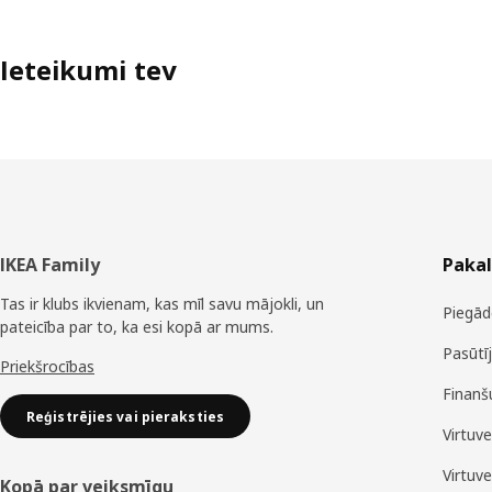
Ieteikumi tev
Kājene
IKEA Family
Paka
Tas ir klubs ikvienam, kas mīl savu mājokli, un
Piegād
pateicība par to, ka esi kopā ar mums.
Pasūtī
Priekšrocības
Finanš
Reģistrējies vai pieraksties
Virtuv
Virtuv
Kopā par veiksmīgu