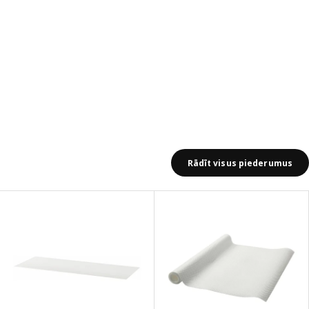
Rādīt visus piederumus