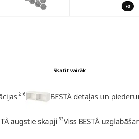
+3
Skatīt vairāk
216
cijas
BESTÅ detaļas un piederu
83
TÅ augstie skapji
Viss BESTÅ uzglabāša