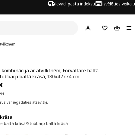
Ievadi pasta indeksu
Izvēlēties veikalu
Hej!
Pierakstīties
Pirkumu saraks
Pirkumu 
tvilktnēm
 kombinācija ar atvilktnēm, Förvaltare baltā
tubbarp baltā krāsā,
180x42x74 cm
a 306€
€
VN
rus var iegādāties atsevišķi.
 krāsa
re baltā krāsā/Stubbarp baltā krāsā