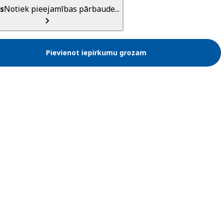
s
Notiek pieejamības pārbaude...
Pievienot iepirkumu grozam