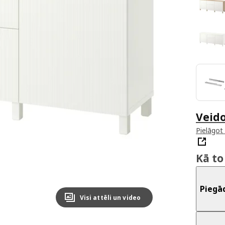
Veid
Pielāgot
Kā to
Piegā
Visi attēli un video