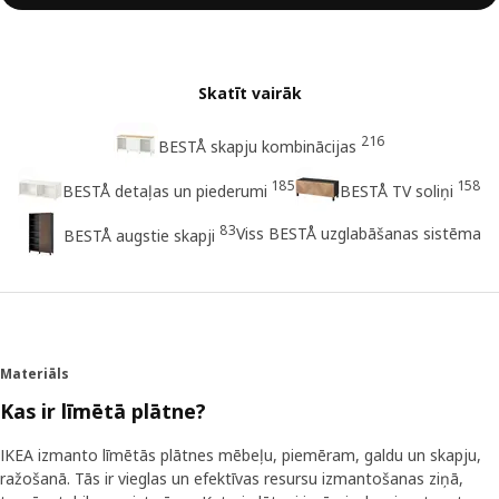
Skatīt vairāk
216
BESTÅ skapju kombinācijas
185
158
BESTÅ detaļas un piederumi
BESTÅ TV soliņi
83
Viss BESTÅ uzglabāšanas sistēma
BESTÅ augstie skapji
Materiāls
Kas ir līmētā plātne?
IKEA izmanto līmētās plātnes mēbeļu, piemēram, galdu un skapju,
ražošanā. Tās ir vieglas un efektīvas resursu izmantošanas ziņā,