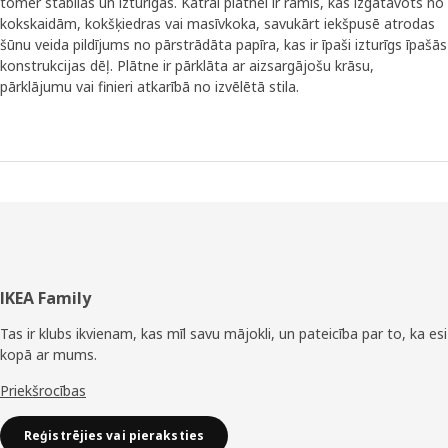
tomēr stabilas un izturīgas. Katrai plātnei ir rāmis, kas izgatavots no
kokskaidām, kokšķiedras vai masīvkoka, savukārt iekšpusē atrodas
šūnu veida pildījums no pārstrādāta papīra, kas ir īpaši izturīgs īpašās
konstrukcijas dēļ. Plātne ir pārklāta ar aizsargājošu krāsu,
pārklājumu vai finieri atkarībā no izvēlētā stila.
Kājene
IKEA Family
Tas ir klubs ikvienam, kas mīl savu mājokli, un pateicība par to, ka esi
kopā ar mums.
Priekšrocības
Reģistrējies vai pieraksties