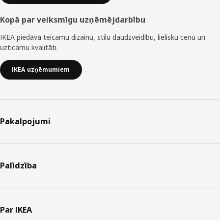
Kopā par veiksmīgu uzņēmējdarbību
IKEA piedāvā teicamu dizainu, stilu daudzveidību, lielisku cenu un
uzticamu kvalitāti.
IKEA uzņēmumiem
Pakalpojumi
Palīdzība
Par IKEA