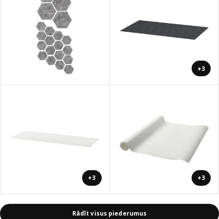
+3
+3
+3
Rādīt visus piederumus