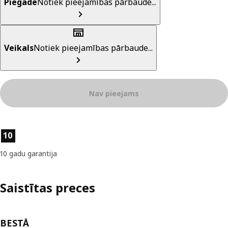
Piegāde
Notiek pieejamības pārbaude...
Veikals
Notiek pieejamības pārbaude...
Nav pieejams
Preces īpašības
10
10 gadu garantija
Saistītas preces
BESTÅ