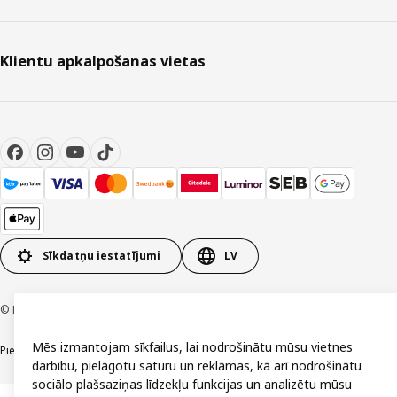
Klientu apkalpošanas vietas
Sīkdatņu iestatījumi
LV
© Inter IKEA Systems B.V. 1999-2026
Mēs izmantojam sīkfailus, lai nodrošinātu mūsu vietnes
Piekļūstamība
Vispārīgi noteikumi
Privātuma un sīkdatņu politika
Kontakti
darbību, pielāgotu saturu un reklāmas, kā arī nodrošinātu
sociālo plašsaziņas līdzekļu funkcijas un analizētu mūsu