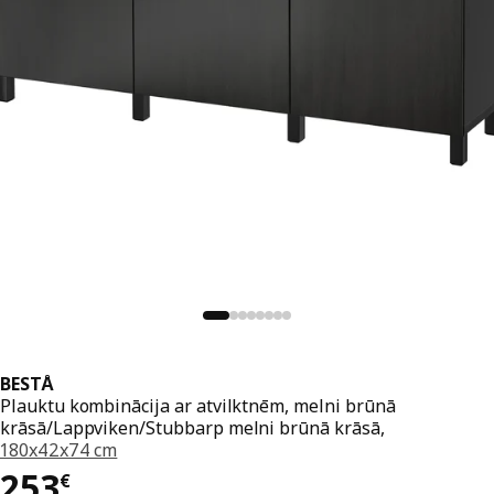
BESTÅ
Plauktu kombinācija ar atvilktnēm, melni brūnā
krāsā/Lappviken/Stubbarp melni brūnā krāsā,
180x42x74 cm
Cena 253€
253
€