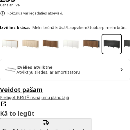
Cena ar PVN
Rokturus var iegādāties atsevišķi.
Izvēlies krāsa
:
Melni brūnā krāsā/Lappviken/Stubbarp melni brūnā krāsā
Izvēlies atvilktne
Atvilktņu sliedes, ar amortizatoru
Veidot pašam
Pielāgot BESTÅ risinājumu plānotājā
Kā to iegūt