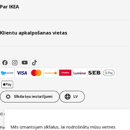
Par IKEA
Klientu apkalpošanas vietas
Sīkdatņu iestatījumi
LV
© Inter IKEA Systems B.V. 1999-2026
Mēs izmantojam sīkfailus, lai nodrošinātu mūsu vietnes
Piekļūstamība
Vispārīgi noteikumi
Privātuma un sīkdatņu politika
Kontakti