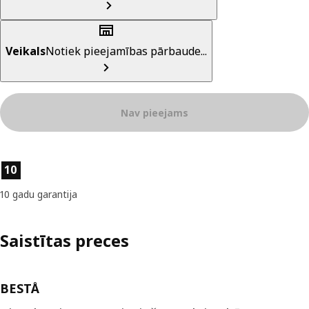
Veikals
Notiek pieejamības pārbaude...
Nav pieejams
Preces īpašības
10
10 gadu garantija
Saistītas preces
BESTÅ