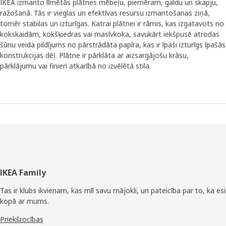
IKEA izmanto līmētās plātnes mēbeļu, piemēram, galdu un skapju,
ražošanā. Tās ir vieglas un efektīvas resursu izmantošanas ziņā,
tomēr stabilas un izturīgas. Katrai plātnei ir rāmis, kas izgatavots no
kokskaidām, kokšķiedras vai masīvkoka, savukārt iekšpusē atrodas
šūnu veida pildījums no pārstrādāta papīra, kas ir īpaši izturīgs īpašās
konstrukcijas dēļ. Plātne ir pārklāta ar aizsargājošu krāsu,
pārklājumu vai finieri atkarībā no izvēlētā stila.
Kājene
IKEA Family
Tas ir klubs ikvienam, kas mīl savu mājokli, un pateicība par to, ka esi
kopā ar mums.
Priekšrocības