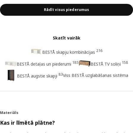
Rādīt visus piederumus
Skatīt vairāk
216
BESTÅ skapju kombinācijas
185
158
BESTÅ detaļas un piederumi
BESTÅ TV soliņi
83
Viss BESTÅ uzglabāšanas sistēma
BESTÅ augstie skapji
Materiāls
Kas ir līmētā plātne?