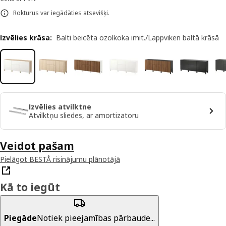
Rokturus var iegādāties atsevišķi.
Izvēlies krāsa
:
Balti beicēta ozolkoka imit./Lappviken baltā krāsā
Izvēlies atvilktne
Atvilktņu sliedes, ar amortizatoru
Veidot pašam
Pielāgot BESTÅ risinājumu plānotājā
Kā to iegūt
Piegāde
Notiek pieejamības pārbaude...