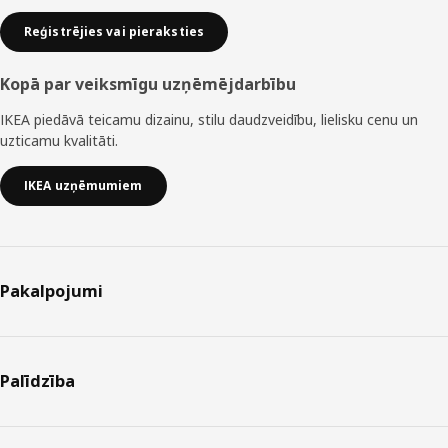
Reģistrējies vai pieraksties
Kopā par veiksmīgu uzņēmējdarbību
IKEA piedāvā teicamu dizainu, stilu daudzveidību, lielisku cenu un
uzticamu kvalitāti.
IKEA uzņēmumiem
Pakalpojumi
Palīdzība