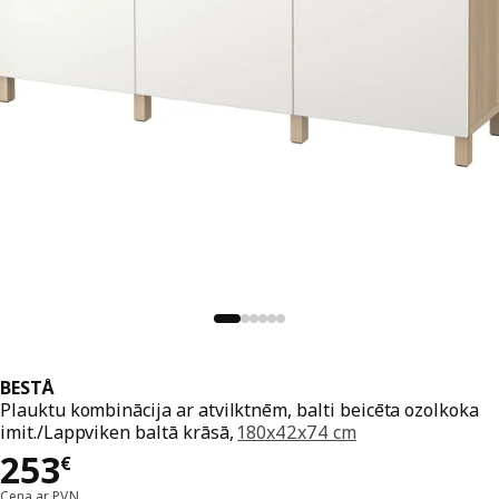
BESTÅ
Plauktu kombinācija ar atvilktnēm, balti beicēta ozolkoka
imit./Lappviken baltā krāsā,
180x42x74 cm
Cena 253€
253
€
Cena ar PVN