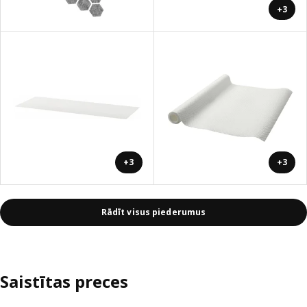
+3
+3
+3
Rādīt visus piederumus
Saistītas preces