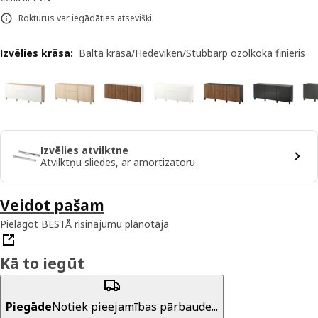
Rokturus var iegādāties atsevišķi.
Izvēlies krāsa
:
Baltā krāsā/Hedeviken/Stubbarp ozolkoka finieris
Izvēlies atvilktne
Atvilktņu sliedes, ar amortizatoru
Veidot pašam
Pielāgot BESTÅ risinājumu plānotājā
Kā to iegūt
Piegāde
Notiek pieejamības pārbaude...