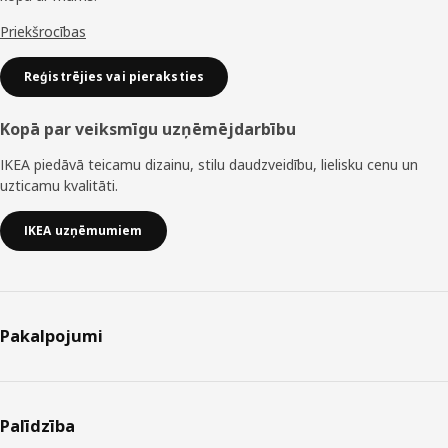
Priekšrocības
Reģistrējies vai pieraksties
Kopā par veiksmīgu uzņēmējdarbību
IKEA piedāvā teicamu dizainu, stilu daudzveidību, lielisku cenu un
uzticamu kvalitāti.
IKEA uzņēmumiem
Pakalpojumi
Palīdzība