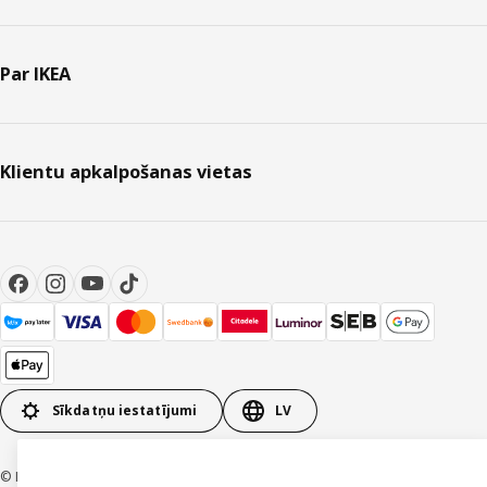
Par IKEA
Klientu apkalpošanas vietas
Sīkdatņu iestatījumi
LV
© Inter IKEA Systems B.V. 1999-2026