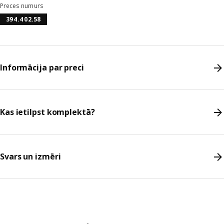
Preces numurs
394.402.58
Informācija par preci
Kas ietilpst komplektā?
Svars un izmēri