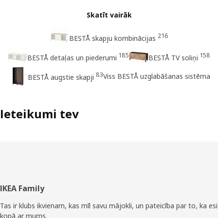
Skatīt vairāk
216
BESTÅ skapju kombinācijas
185
158
BESTÅ detaļas un piederumi
BESTÅ TV soliņi
83
Viss BESTÅ uzglabāšanas sistēma
BESTÅ augstie skapji
Ieteikumi tev
Kājene
IKEA Family
Tas ir klubs ikvienam, kas mīl savu mājokli, un pateicība par to, ka esi
kopā ar mums.