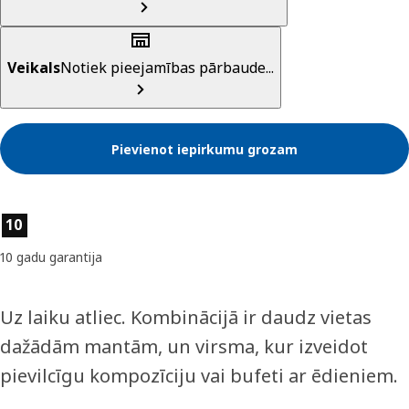
Veikals
Notiek pieejamības pārbaude...
Pievienot iepirkumu grozam
Preces īpašības
10
10 gadu garantija
Uz laiku atliec. Kombinācijā ir daudz vietas
dažādām mantām, un virsma, kur izveidot
pievilcīgu kompozīciju vai bufeti ar ēdieniem.