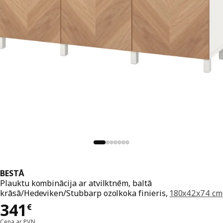
BESTÅ
Plauktu kombinācija ar atvilktnēm, baltā
krāsā/Hedeviken/Stubbarp ozolkoka finieris,
180x42x74 cm
Cena 341€
341
€
Cena ar PVN