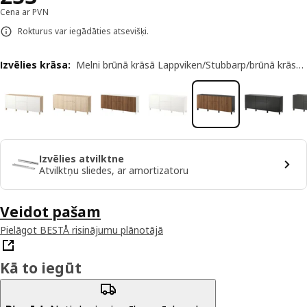
Cena ar PVN
Rokturus var iegādāties atsevišķi.
Izvēlies krāsa
:
Melni brūnā krāsā Lappviken/Stubbarp/brūnā krāsā riekstkoka imitācija
Izvēlies atvilktne
Atvilktņu sliedes, ar amortizatoru
Veidot pašam
Pielāgot BESTÅ risinājumu plānotājā
Kā to iegūt