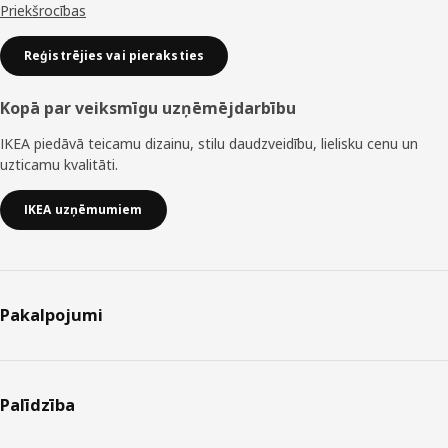
Priekšrocības
Reģistrējies vai pieraksties
Kopā par veiksmīgu uzņēmējdarbību
IKEA piedāvā teicamu dizainu, stilu daudzveidību, lielisku cenu un
uzticamu kvalitāti.
IKEA uzņēmumiem
Pakalpojumi
Palīdzība