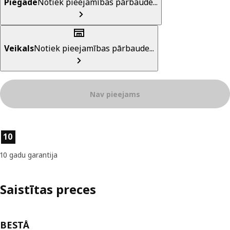
Piegāde
Notiek pieejamības pārbaude...
Veikals
Notiek pieejamības pārbaude...
Nav pieejams
Preces īpašības
10
10 gadu garantija
Saistītas preces
BESTÅ