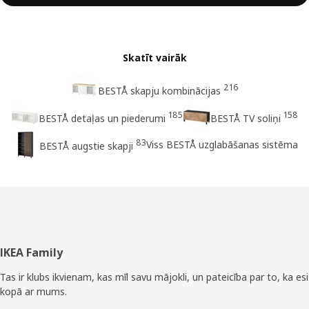
Skatīt vairāk
216
BESTÅ skapju kombinācijas
185
158
BESTÅ detaļas un piederumi
BESTÅ TV soliņi
83
Viss BESTÅ uzglabāšanas sistēma
BESTÅ augstie skapji
Kājene
IKEA Family
Tas ir klubs ikvienam, kas mīl savu mājokli, un pateicība par to, ka esi
kopā ar mums.