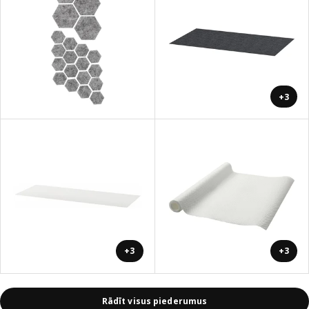
+3
+3
+3
Rādīt visus piederumus