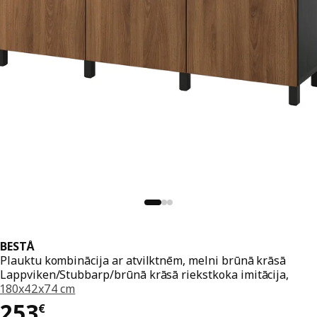
BESTÅ
Plauktu kombinācija ar atvilktnēm, melni brūnā krāsā
Lappviken/Stubbarp/brūnā krāsā riekstkoka imitācija,
180x42x74 cm
Cena 253€
253
€