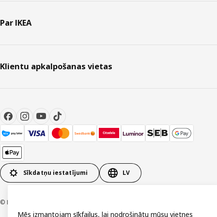
Par IKEA
Klientu apkalpošanas vietas
Sīkdatņu iestatījumi
LV
© Inter IKEA Systems B.V. 1999-2026
Mēs izmantojam sīkfailus, lai nodrošinātu mūsu vietnes