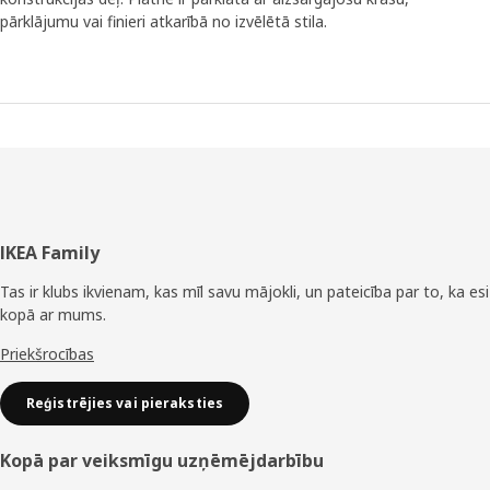
pārklājumu vai finieri atkarībā no izvēlētā stila.
Kājene
IKEA Family
Tas ir klubs ikvienam, kas mīl savu mājokli, un pateicība par to, ka esi
kopā ar mums.
Priekšrocības
Reģistrējies vai pieraksties
Kopā par veiksmīgu uzņēmējdarbību