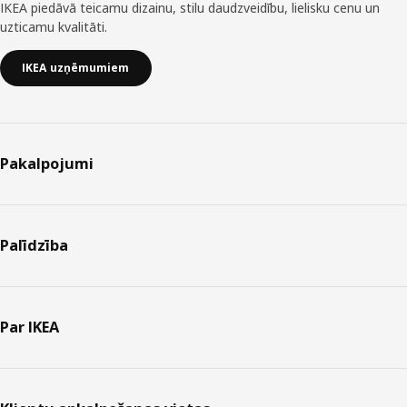
IKEA piedāvā teicamu dizainu, stilu daudzveidību, lielisku cenu un
uzticamu kvalitāti.
IKEA uzņēmumiem
Pakalpojumi
Palīdzība
Par IKEA