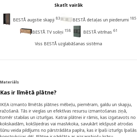
Skatīt vairāk
83
185
BESTÅ augstie skapji
BESTÅ detaļas un piederumi
158
61
BESTÅ TV soliņi
BESTÅ vitrīnas
Viss BESTÅ uzglabāšanas sistēma
Materiāls
Kas ir līmētā plātne?
IKEA izmanto līmētās plātnes mēbeļu, piemēram, galdu un skapju,
ražošanā. Tās ir vieglas un efektīvas resursu izmantošanas ziņā,
tomēr stabilas un izturīgas. Katrai plātnei ir rāmis, kas izgatavots no
kokskaidām, kokšķiedras vai masīvkoka, savukārt iekšpusē atrodas
šūnu veida pildījums no pārstrādāta papīra, kas ir īpaši izturīgs īpašās
konstrukcijas dēļ. Plātne ir pārklāta ar aizsargājošu krāsu,