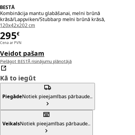
BESTÅ
Kombinācija mantu glabāšanai, melni brūnā
krāsā/Lappviken/Stubbarp melni brūnā krāsā,
120x42x202 cm
Cena 295€
295
€
Cena ar PVN
Veidot pašam
Pielāgot BESTÅ risinājumu plānotājā
Kā to iegūt
Piegāde
Notiek pieejamības pārbaude...
Veikals
Notiek pieejamības pārbaude...