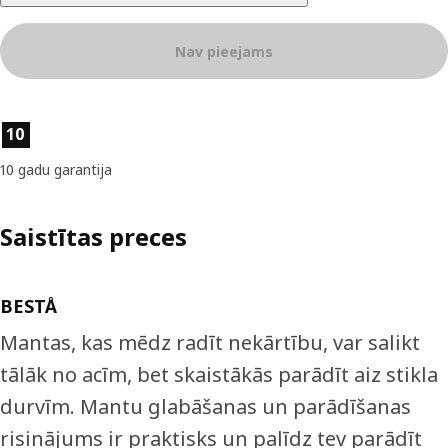
Nav pieejams
Preces īpašības
10
10 gadu garantija
Saistītas preces
BESTÅ
Mantas, kas mēdz radīt nekārtību, var salikt
tālāk no acīm, bet skaistākās parādīt aiz stikla
durvīm. Mantu glabāšanas un parādīšanas
risinājums ir praktisks un palīdz tev parādīt