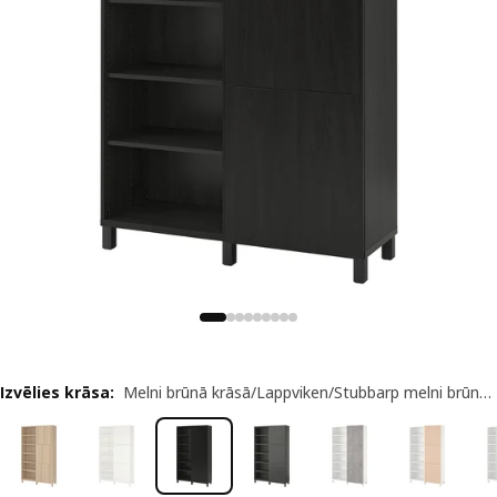
Izvēlies krāsa
:
Melni brūnā krāsā/Lappviken/Stubbarp melni brūnā krāsā