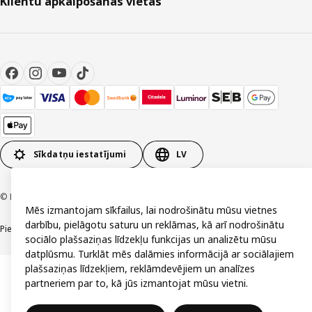
Klientu apkalpošanas vietas
Sīkdatņu iestatījumi
LV
© Inter IKEA Systems B.V. 1999-2026
Mēs izmantojam sīkfailus, lai nodrošinātu mūsu vietnes
darbību, pielāgotu saturu un reklāmas, kā arī nodrošinātu
Piekļūstamība
Vispārīgi noteikumi
Privātuma un sīkdatņu politika
Kontakti
sociālo plašsaziņas līdzekļu funkcijas un analizētu mūsu
datplūsmu. Turklāt mēs dalāmies informācijā ar sociālajiem
plašsaziņas līdzekļiem, reklāmdevējiem un analīzes
partneriem par to, kā jūs izmantojat mūsu vietni.