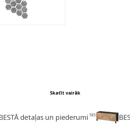
Skatīt vairāk
185
BESTÅ detaļas un piederumi
BES