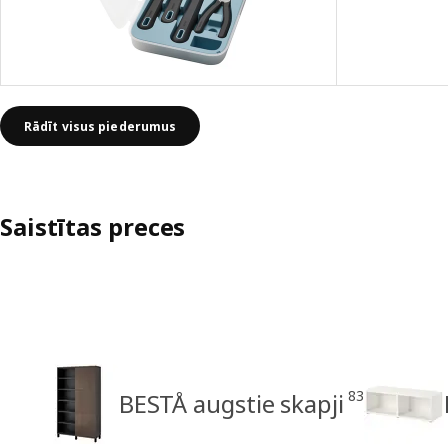
Rādīt visus piederumus
Saistītas preces
83
BESTÅ augstie skapji