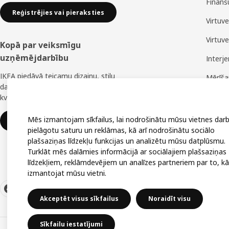
Finanš
Reģistrējies vai pieraksties
Virtuv
Virtuv
Kopā par veiksmīgu
uzņēmējdarbību
Interj
IKEA piedāvā teicamu dizainu, stilu
Mērīš
daudzveidību, lielisku cenu un uzticamu
Montā
kvalitāti.
Mēs izmantojam sīkfailus, lai nodrošinātu mūsu vietnes darb
IKEA uzņēmumiem
pielāgotu saturu un reklāmas, kā arī nodrošinātu sociālo
plašsaziņas līdzekļu funkcijas un analizētu mūsu datplūsmu.
Turklāt mēs dalāmies informācijā ar sociālajiem plašsaziņas
līdzekļiem, reklāmdevējiem un analīzes partneriem par to, kā
izmantojat mūsu vietni.
Akceptēt visus sīkfailus
Noraidīt visu
Sīkfailu iestatījumi