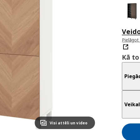
Veid
Pielāgot
Kā to
Piegā
Veikal
Visi attēli un video