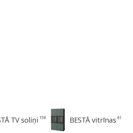
158
61
TÅ TV soliņi
BESTÅ vitrīnas