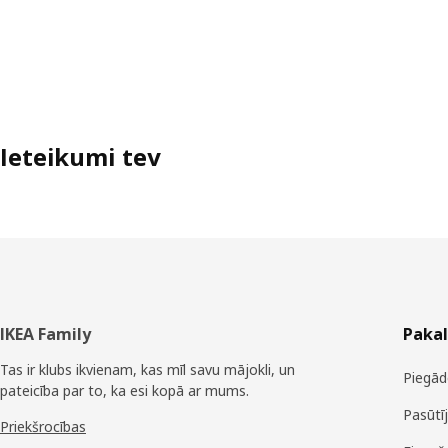
Ieteikumi tev
Kājene
IKEA Family
Paka
Tas ir klubs ikvienam, kas mīl savu mājokli, un
Piegād
pateicība par to, ka esi kopā ar mums.
Pasūtī
Priekšrocības