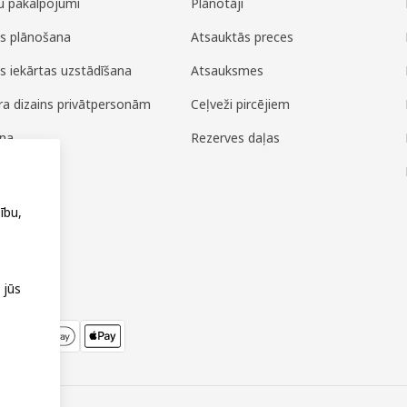
u pakalpojumi
Plānotāji
es plānošana
Atsauktās preces
es iekārtas uzstādīšana
Atsauksmes
era dizains privātpersonām
Ceļveži pircējiem
ana
Rezerves daļas
ža
ību,
 jūs