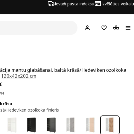
Ievadi pasta indeksu
Izvēlēties veikalu
Hej!
Pierakstīties
Pirkumu saraks
Pirkumu 
cija mantu glabāšanai, baltā krāsā/Hedeviken ozolkoka
,
120x42x202 cm
a 370€
€
VN
 krāsa
āsā/Hedeviken ozolkoka finieris