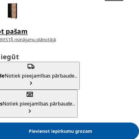
ot pašam
 BESTÅ risinājumu plānotājā
 iegūt
de
Notiek pieejamības pārbaude...
s
Notiek pieejamības pārbaude...
Pievienot iepirkumu grozam