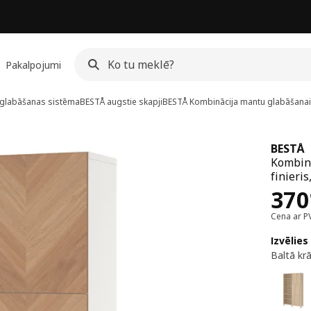
Pakalpojumi
glabāšanas sistēma
BESTÅ augstie skapji
BESTÅ
Kombinācija mantu glabāšanai
BESTÅ
Kombinā
finieris
Cen
370
Cena ar P
Izvēlies
Baltā kr