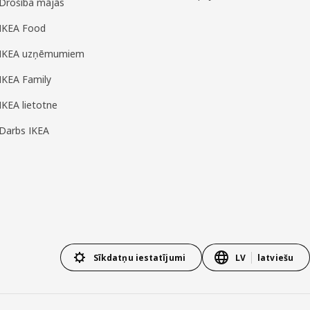
Drošība mājās
IKEA Food
IKEA uzņēmumiem
IKEA Family
IKEA lietotne
Darbs IKEA
Sīkdatņu iestatījumi
LV
latviešu