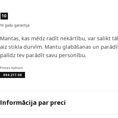
Preces īpašības
10
10 gadu garantija
Mantas, kas mēdz radīt nekārtību, var salikt tā
aiz stikla durvīm. Mantu glabāšanas un parādī
palīdz tev parādīt savu personību.
Preces numurs
094.217.08
Informācija par preci