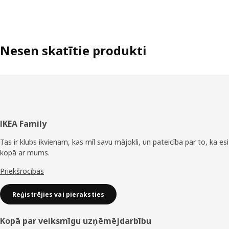
Nesen skatītie produkti
Kājene
IKEA Family
Tas ir klubs ikvienam, kas mīl savu mājokli, un pateicība par to, ka esi
kopā ar mums.
Priekšrocības
Reģistrējies vai pieraksties
Kopā par veiksmīgu uzņēmējdarbību