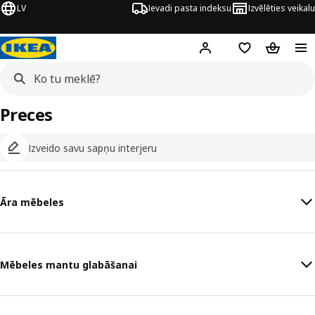
LV
Ievadi pasta indeksu
Izvēlēties veikalu
Hej!
Pierakstīties
Pirkumu saraks
Pirkumu 
Preces
Izveido savu sapņu interjeru
Āra mēbeles
Mēbeles mantu glabāšanai