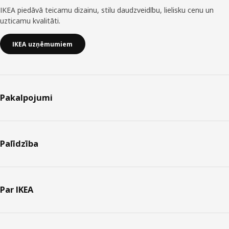
IKEA piedāvā teicamu dizainu, stilu daudzveidību, lielisku cenu un
uzticamu kvalitāti.
IKEA uzņēmumiem
Pakalpojumi
Palīdzība
Par IKEA