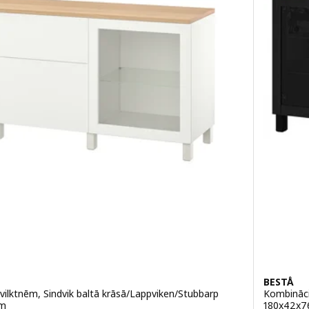
BESTÅ
vilktnēm, Sindvik baltā krāsā/Lappviken/Stubbarp
Kombināci
cm
180x42x7