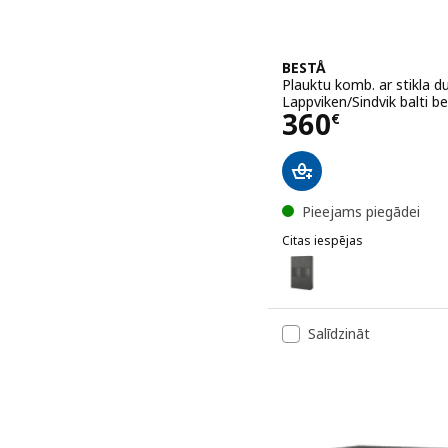
BESTÅ
Plauktu komb. ar stikla du
Lappviken/Sindvik balti be
Cena 360€
360
€
Pieejams piegādei
Citas iespējas
BESTÅ
Variants: BESTÅ, Plauktu 
Variants: BESTÅ, Plauktu 
Salīdzināt
Variants: BESTÅ, Plauktu 
Variants: BESTÅ, Plauktu 
Variants: BESTÅ, Plauktu 