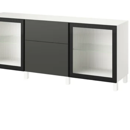
kls, 120x42x193 cm
BESTÅ, Plauktu komb. ar stikla durvīm, baltā krāsā/Lappviken caurspī