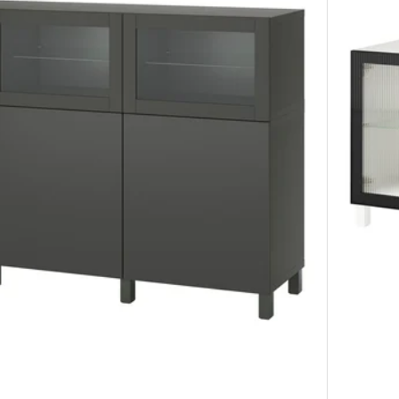
komb. ar stikla durvīm, baltā krāsā Lappviken/Sindvik caurspīdīgs sti
Variants: 