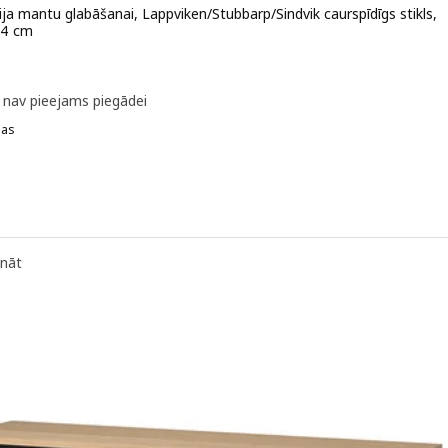
ja mantu glabāšanai, Lappviken/Stubbarp/Sindvik caurspīdīgs stikls,
14 cm
 472€
k nav pieejams piegādei
jas
 BESTÅ, Kombinācija mantu glabāšanai, Lappviken/Stubbarp/Sindvik me
urspīdīgs stikls, 180x42x74 cm
dīgs/melni tonēts stikls, 180x42x74 cm
ināt
mši pelēkā krāsā, 180x42x74 cm
Sindvik/Stubbarp balti beic. ozolkoka imit., stikls, 180x42x74 cm
barp melni brūns stikls, 180x42x74 cm
mši pelēkā krāsā, 180x42x74 cm