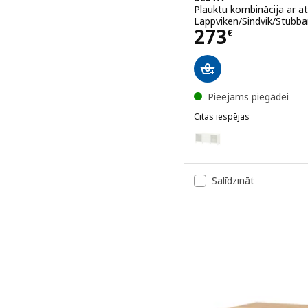
Plauktu kombinācija ar at
Lappviken/Sindvik/Stubba
Cena 273€
273
€
Pieejams piegādei
Citas iespējas
BESTÅ
Variants: BESTÅ, Plauktu 
Variants: BESTÅ, Plauktu 
Salīdzināt
Variants: BESTÅ, Plauktu
Variants: BESTÅ, Plauktu 
Variants: BESTÅ, Plauktu 
Variants: BESTÅ, Plauktu