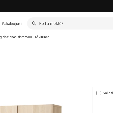
Pakalpojumi
glabāšanas sistēma
BESTÅ vitrīnas
ksts
Salīdz