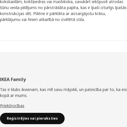
kokskaidām, kokšķiedras vai masīvkoka, savukārt iekšpusē atrodas
šūnu veida pildījums no pārstrādāta papīra, kas ir īpaši izturīgs īpašās
konstrukcijas dēļ. Plātne ir pārklāta ar aizsargājošu krāsu,
pārklājumu vai finieri atkarībā no izvēlētā stila.
Kājene
IKEA Family
Tas ir klubs ikvienam, kas mīl savu mājokli, un pateicība par to, ka esi
kopā ar mums.
Priekšrocības
Reģistrējies vai pieraksties