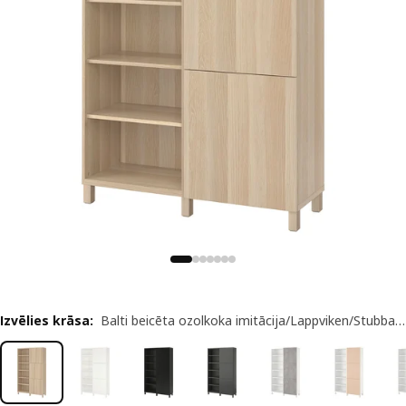
Izvēlies krāsa
:
Balti beicēta ozolkoka imitācija/Lappviken/Stubbarp balti beicēta ozolkoka imitācija