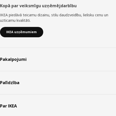
Kopā par veiksmīgu uzņēmējdarbību
IKEA piedāvā teicamu dizainu, stilu daudzveidību, lielisku cenu un
uzticamu kvalitāti.
IKEA uzņēmumiem
Pakalpojumi
Palīdzība
Par IKEA