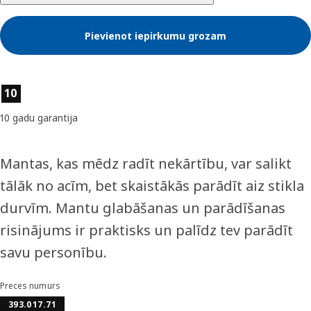
Pievienot iepirkumu grozam
Preces īpašības
10
10 gadu garantija
Mantas, kas mēdz radīt nekārtību, var salikt
tālāk no acīm, bet skaistākās parādīt aiz stikla
durvīm. Mantu glabāšanas un parādīšanas
risinājums ir praktisks un palīdz tev parādīt
savu personību.
Preces numurs
393.017.71