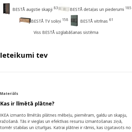
83
185
BESTÅ augstie skapji
BESTÅ detaļas un piederumi
158
61
BESTÅ TV soliņi
BESTÅ vitrīnas
Viss BESTÅ uzglabāšanas sistēma
Ieteikumi tev
Materiāls
Kas ir līmētā plātne?
IKEA izmanto līmētās plātnes mēbeļu, piemēram, galdu un skapju,
ražošanā. Tās ir vieglas un efektīvas resursu izmantošanas ziņā,
tomēr stabilas un izturīgas. Katrai plātnei ir rāmis, kas izgatavots no