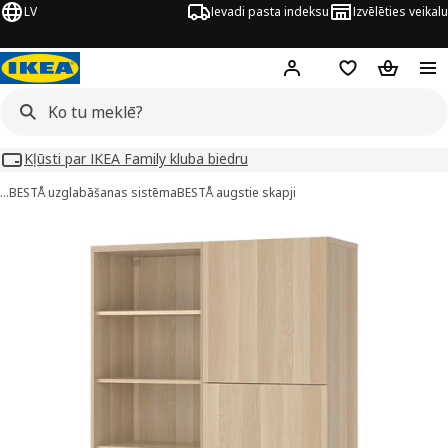
LV
Ievadi pasta indeksu
Izvēlēties veikalu
Hej!
Pierakstīties
Pirkumu saraks
Pirkumu 
Kļūsti par IKEA Family kluba biedru
…
BESTÅ uzglabāšanas sistēma
BESTÅ augstie skapji
ESTÅ attēli
 attēlus