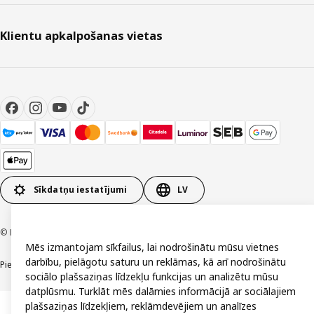
Klientu apkalpošanas vietas
Sīkdatņu iestatījumi
LV
© Inter IKEA Systems B.V. 1999-2026
Mēs izmantojam sīkfailus, lai nodrošinātu mūsu vietnes
darbību, pielāgotu saturu un reklāmas, kā arī nodrošinātu
Piekļūstamība
Vispārīgi noteikumi
Privātuma un sīkdatņu politika
Kontakti
sociālo plašsaziņas līdzekļu funkcijas un analizētu mūsu
datplūsmu. Turklāt mēs dalāmies informācijā ar sociālajiem
plašsaziņas līdzekļiem, reklāmdevējiem un analīzes