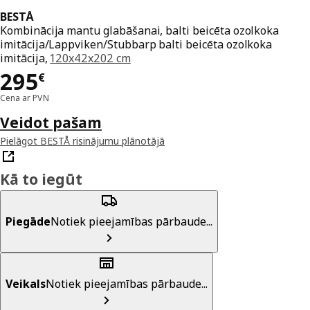
BESTÅ
Kombinācija mantu glabāšanai, balti beicēta ozolkoka
imitācija/Lappviken/Stubbarp balti beicēta ozolkoka
imitācija,
120x42x202 cm
Cena 295€
295
€
Cena ar PVN
Veidot pašam
Pielāgot BESTÅ risinājumu plānotājā
Kā to iegūt
Piegāde
Notiek pieejamības pārbaude...
Veikals
Notiek pieejamības pārbaude...