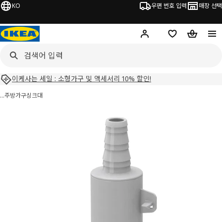
KO
우편 번호 입력
매장 선택
Hej!
로그인 하기
위시리스트
장바구니
이케사는 세일 : 소형가구 및 액세서리 10% 할인!
…
주방가구
싱크대
LILLVIKEN 릴비켄 이미지
건너 뛰기