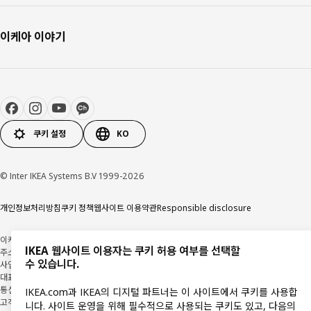
이케아 이야기
쿠키 설정
KO
© Inter IKEA Systems B.V 1999-2026
개인정보처리방침
쿠키 정책
웹사이트 이용약관
Responsible disclosure
이케아코리아 유한회사
IKEA 웹사이트 이용자는 쿠키 허용 여부를 선택할
주소: (우) 14352 경기도 광명시 일직로 17, 1층(일직동) 이케아 광명점
수 있습니다.
사업자 등록번호: 106-86-82871
사업자정보확인
대표자: 이사벨 푸치 팔렘
통신판매업 신고: 2018-경기광명-0209
IKEA.com과 IKEA의 디지털 파트너는 이 사이트에서 쿠키를 사용합
고객지원센터: 1670-4532
니다. 사이트 운영을 위해 필수적으로 사용되는 쿠키도 있고, 다음의