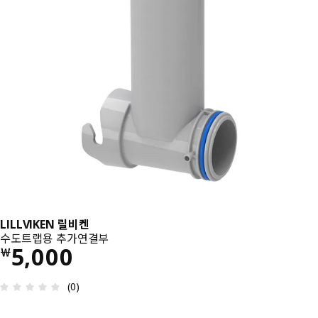
LILLVIKEN 릴비켄
수도트랩용 추가연결부
가격 ￦ 5000
5,000
￦
상품평: 0 / 5 개의 별점. 전체 리뷰: 0
(0)