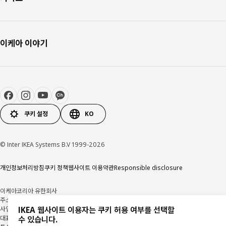
이케아 이야기
쿠키 설정
KO
© Inter IKEA Systems B.V 1999-2026
개인정보처리방침
쿠키 정책
웹사이트 이용약관
Responsible disclosure
이케아코리아 유한회사
주소: (우) 14352 경기도 광명시 일직로 17, 1층(일직동) 이케아 광명점
사업자 등록번호: 106-86-82871
사업자정보확인
IKEA 웹사이트 이용자는 쿠키 허용 여부를 선택할
대표자: 이사벨 푸치 팔렘
수 있습니다.