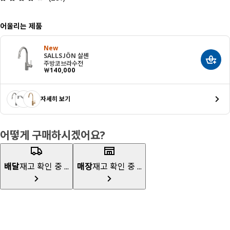
어울리는 제품
New
SALLSJÖN 살셴
장바구
주방코브라수전
가격 ￦ 140000
￦
140,000
자세히 보기
어떻게 구매하시겠어요?
배달
재고 확인 중 ...
매장
재고 확인 중 ...