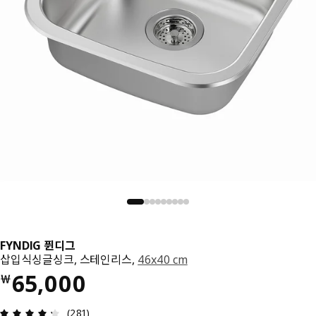
FYNDIG 퓐디그
삽입식싱글싱크, 스테인리스,
46x40 cm
가격 ￦ 65000
65,000
￦
상품평: 4.3 / 5 개의 별점. 전체 리뷰: 281
(281)