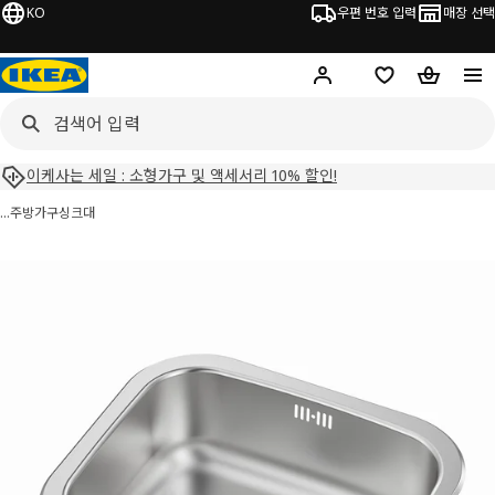
KO
우편 번호 입력
매장 선택
Hej!
로그인 하기
위시리스트
장바구니
이케사는 세일 : 소형가구 및 액세서리 10% 할인!
…
주방가구
싱크대
FYNDIG 퓐디그 이미지
건너 뛰기